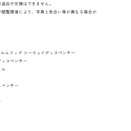
の返品や交換はできません。
や閲覧環境により、写真と色合い等が異なる場合が
。
フィルムフック ツーウェイディスペンサー
ディスペンサー
トル
スペンサー
け