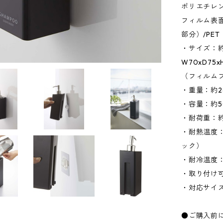
ポリエチレ
フィルム表
部分）/PE
・サイズ：約W
W70xD75x
（フィルム
・重量：約2
・容量：約50
・耐荷重：約
・耐熱温度：
ック）
・耐冷温度：
・取り付け
・対応サイズ
●ご購入前