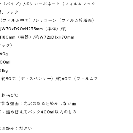
ン（パイプ）/ポリカーボネート（フィルムフック
面、フック
T（フィルム中面）/シリコーン（フィルム接着面）
70xD90xH235mm（本体）/約
H180mm（容器）/約W72xD1xH70mm
フック）
60g
0ml
1kg
約90℃（ディスペンサー）/約60℃（フィルムフ
約-40℃
可能な壁面：光沢のある油染みしない面
：詰め替え用パック400ml以内のもの
にお読みください