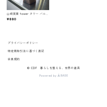
山崎実業 tower タワー バルブ
付き密閉保存容器 スクエア ブ
¥880
ラック
プライバシーポリシー
特定商取引法に基づく表記
会員規約
© CDF 暮らしを整える、世界の道具
Powered by