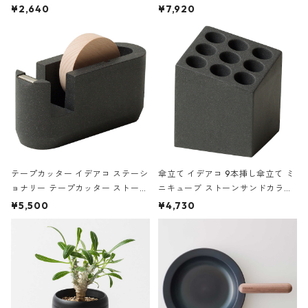
ハードカバー 罫線 ヴァン・ゴッホ
urniture WALL Table B5 ネイビー
¥2,640
¥7,920
の静物画
テープカッター イデアコ ステーシ
傘立て イデアコ 9本挿し傘立て ミ
ョナリー テープカッター ストーン
ニキューブ ストーンサンドカラー
サンドカラー 石調 ideaco Station
石調 ideaco Umbrella Stand CUB
¥5,500
¥4,730
ery tape cutter ストーンサンド
E ストーンサンドブラック
ブラック