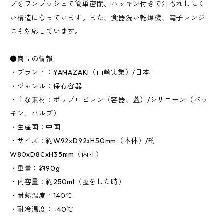
ブをワンプッシュで簡単密閉。パッキン付きで汁もれしにく
い構造になっています。また、食器洗い乾燥機、電子レンジ
にも対応しています。
●商品の情報
・ブランド：YAMAZAKI（山崎実業）/日本
・ジャンル：保存容器
・主な素材：ポリプロピレン（容器、蓋）/シリコーン（パッ
キン、バルブ）
・生産国：中国
・サイズ：約W92xD92xH50mm（本体）/約
W80xD80xH35mm（内寸）
・重量：約90g
・内容量：約250ml（蓋をした時）
・耐熱温度：140℃
・耐冷温度：-40℃