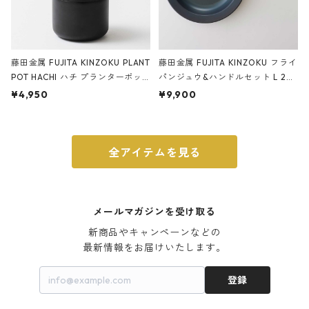
藤田金属 FUJITA KINZOKU PLANT
藤田金属 FUJITA KINZOKU フライ
POT HACHI ハチ プランターポッ
パンジュウ&ハンドルセット L 24c
ト 3号 ブラック
m ガス火・IH対応 鉄フライパン
¥4,950
¥9,900
ウォルナット
全アイテムを見る
メールマガジンを受け取る
新商品やキャンペーンなどの

最新情報をお届けいたします。
登録