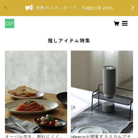
世界のスタンダード、TUBELOR 20th
推しアイテム特集
オーバル皿を、割れにくく、
ideacoが提案するスカルプチ