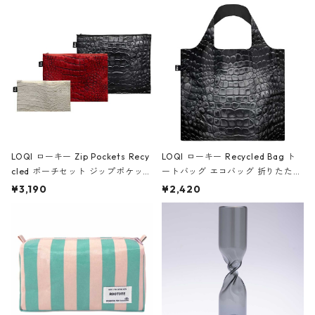
Black ジャン=ミッシェル・バスキ
ア/クラウン ブラック
LOQI ローキー Zip Pockets Recy
LOQI ローキー Recycled Bag ト
cled ポーチセット ジップポケット
ートバッグ エコバッグ 折りたたみ
ファスナーポーチ 撥水加工 トラベ
大きめ 撥水加工 収納ポーチ CRO
¥3,190
¥2,420
ルポーチ 化粧ポーチ 3点セット C
CODILE/Black クロコダイル/ブラ
ROCODILE/Black,Burgundy,Off
ック
White クロコダイル/ブラック、バ
ーガンディー、オフホワイト