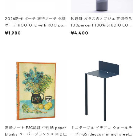
2026新作 ポーチ 旅行ポーチ 化粧
砂時計 ガラスのオブジェ 芸術作品
ポーチ ROOTOTE with ROO pou
100percent 100% STUDIO COH
ch 3532 ルートート WR.ポーチ.ラ
AKU Timeless 100パーセント ス
¥1,980
¥4,400
ミネート-W ピンク・ミント
タジオコハク タイムレス Gray グ
レー
高級ノート FSC認証 中性紙 paper
ミニテーブル イデアコ ウォールテ
blanks ペーパーブランクス MIDI
ーブルB5 ideaco minimal steel f