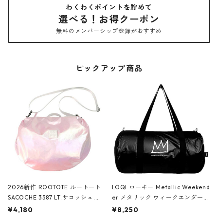
わくわくポイントを貯めて
選べる！お得クーポン
無料のメンバーシップ登録がおすすめ
ピックアップ商品
2026新作 ROOTOTE ルートート
LOQI ローキー Metallic Weekend
SACOCHE 3587 LT.サコッシュ.ル
er メタリック ウィークエンダー
ミエ-B ショルダーバッグ グロスピ
ボストンバッグ ショルダーバッグ
¥4,180
¥8,250
ンク
JEAN-MICHEL BASQUIAT/Crown