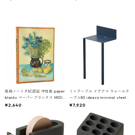
ミネート-W ピンク・ミント
タジオコハク タイムレス Gray グ
レー
高級ノート FSC認証 中性紙 paper
ミニテーブル イデアコ ウォールテ
blanks ペーパーブランクス MIDI
ーブルB5 ideaco minimal steel f
ハードカバー 罫線 ヴァン・ゴッホ
urniture WALL Table B5 ネイビー
¥2,640
¥7,920
の静物画