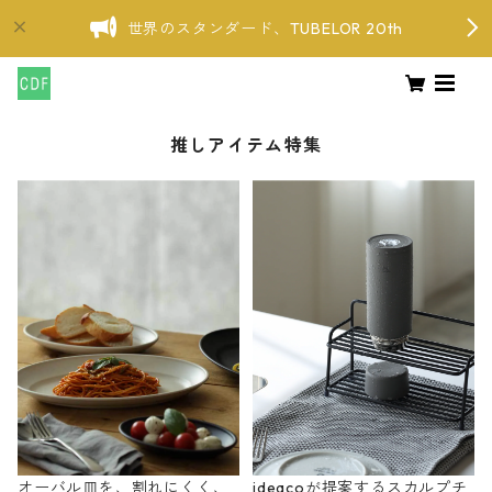
世界のスタンダード、TUBELOR 20th
推しアイテム特集
オーバル皿を、割れにくく、
ideacoが提案するスカルプチ