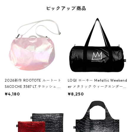
ピックアップ商品
2026新作 ROOTOTE ルートート
LOQI ローキー Metallic Weekend
SACOCHE 3587 LT.サコッシュ.ル
er メタリック ウィークエンダー
ミエ-B ショルダーバッグ グロスピ
ボストンバッグ ショルダーバッグ
¥4,180
¥8,250
ンク
JEAN-MICHEL BASQUIAT/Crown
Black ジャン=ミッシェル・バスキ
ア/クラウン ブラック