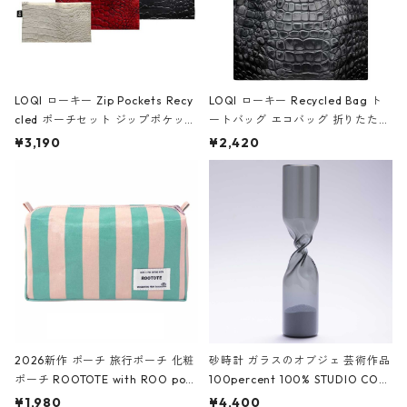
LOQI ローキー Zip Pockets Recy
LOQI ローキー Recycled Bag ト
cled ポーチセット ジップポケット
ートバッグ エコバッグ 折りたたみ
ファスナーポーチ 撥水加工 トラベ
大きめ 撥水加工 収納ポーチ CRO
¥3,190
¥2,420
ルポーチ 化粧ポーチ 3点セット C
CODILE/Black クロコダイル/ブラ
ROCODILE/Black,Burgundy,Off
ック
White クロコダイル/ブラック、バ
ーガンディー、オフホワイト
2026新作 ポーチ 旅行ポーチ 化粧
砂時計 ガラスのオブジェ 芸術作品
ポーチ ROOTOTE with ROO pou
100percent 100% STUDIO COH
ch 3532 ルートート WR.ポーチ.ラ
AKU Timeless 100パーセント ス
¥1,980
¥4,400