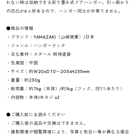
わない時は収納できる折り畳み式ドアハンガー。引っ掛かり
の凹凸が6ヵ所あるので、ハンガー同士が片寄りません。
●商品の情報
・ブランド：YAMAZAKI（山崎実業）/日本
・ジャンル：ハンガーラック
・主な素材：スチール 粉体塗装
・生産国：中国
・サイズ：約W20xD70〜205xH235mm
・重量：約230g
・耐荷重：約7kg（本体）/約1kg（フック、凹1つあたり）
・内容物：本体/木ネジ x2
●ご購入前にお読みください
・ご購入後の返品や交換はできません。
・撮影環境や閲覧環境により、写真と色合い等が異なる場合