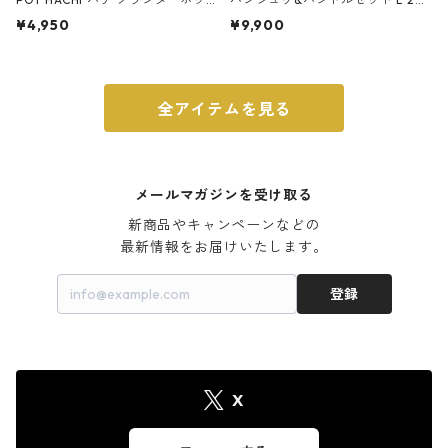
ト 3号 ブラック
m ガス火・IH対応 鉄フライパン
¥4,950
¥9,900
ウォルナット
全アイテムを見る
メールマガジンを受け取る
新商品やキャンペーンなどの

最新情報をお届けいたします。
登録
X