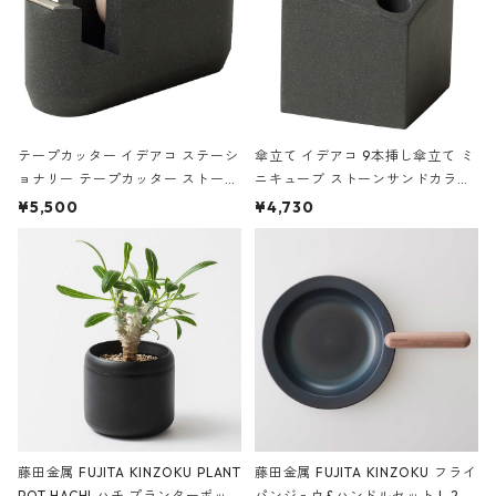
テープカッター イデアコ ステーシ
傘立て イデアコ 9本挿し傘立て ミ
ョナリー テープカッター ストーン
ニキューブ ストーンサンドカラー
サンドカラー 石調 ideaco Station
石調 ideaco Umbrella Stand CUB
¥5,500
¥4,730
ery tape cutter ストーンサンド
E ストーンサンドブラック
ブラック
藤田金属 FUJITA KINZOKU PLANT
藤田金属 FUJITA KINZOKU フライ
POT HACHI ハチ プランターポッ
パンジュウ&ハンドルセット L 24c