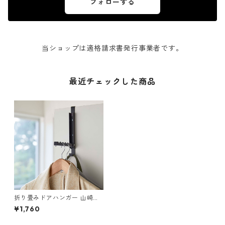
フォローする
当ショップは適格請求書発行事業者です。
最近チェックした商品
折り畳みドアハンガー 山崎実
業 tower タワー 使わない時は
¥1,760
収納できるドアハンガー ブラ
ック