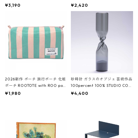
ファスナーポーチ 撥水加工 トラベ
大きめ 撥水加工 収納ポーチ CRO
¥3,190
¥2,420
ルポーチ 化粧ポーチ 3点セット C
CODILE/Black クロコダイル/ブラ
ROCODILE/Black,Burgundy,Off
ック
White クロコダイル/ブラック、バ
ーガンディー、オフホワイト
2026新作 ポーチ 旅行ポーチ 化粧
砂時計 ガラスのオブジェ 芸術作品
ポーチ ROOTOTE with ROO pou
100percent 100% STUDIO COH
ch 3532 ルートート WR.ポーチ.ラ
AKU Timeless 100パーセント ス
¥1,980
¥4,400
ミネート-W ピンク・ミント
タジオコハク タイムレス Gray グ
レー