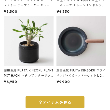
テープカッター イデアコ ステーシ
傘立て イデアコ 9本挿し傘立て ミ
ョナリー テープカッター ストーン
ニキューブ ストーンサンドカラー
サンドカラー 石調 ideaco Station
石調 ideaco Umbrella Stand CUB
¥5,500
¥4,730
ery tape cutter ストーンサンド
E ストーンサンドブラック
ブラック
藤田金属 FUJITA KINZOKU PLANT
藤田金属 FUJITA KINZOKU フライ
POT HACHI ハチ プランターポッ
パンジュウ&ハンドルセット L 24c
ト 3号 ブラック
m ガス火・IH対応 鉄フライパン
¥4,950
¥9,900
ウォルナット
全アイテムを見る