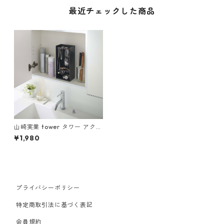
最近チェックした商品
山崎実業 tower タワー アクセ
サリー収納ケース 4段 ブラッ
¥1,980
ク
プライバシーポリシー
特定商取引法に基づく表記
会員規約