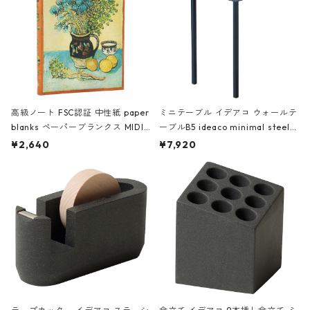
高級ノート FSC認証 中性紙 paper
ミニテーブル イデアコ ウォールテ
blanks ペーパーブランクス MIDI
ーブルB5 ideaco minimal steel f
ハードカバー 罫線 ヴァン・ゴッホ
urniture WALL Table B5 ネイビー
¥2,640
¥7,920
の静物画