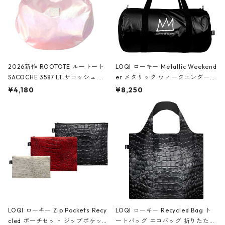
2026新作 ROOTOTE ルートート
LOQI ローキー Metallic Weekend
SACOCHE 3587 LT.サコッシュ.ル
er メタリック ウィークエンダー
ミエ-B ショルダーバッグ グロスピ
ボストンバッグ ショルダーバッグ
¥4,180
¥8,250
ンク
JEAN-MICHEL BASQUIAT/Crown
Black ジャン=ミッシェル・バスキ
ア/クラウン ブラック
LOQI ローキー Zip Pockets Recy
LOQI ローキー Recycled Bag ト
cled ポーチセット ジップポケット
ートバッグ エコバッグ 折りたたみ