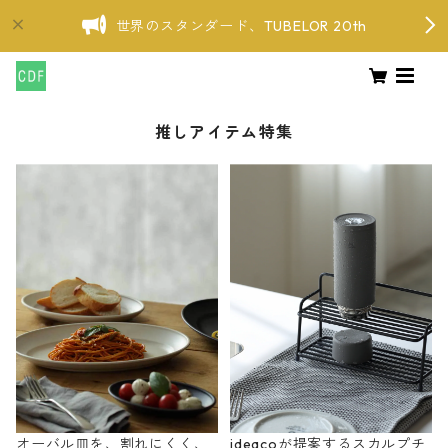
世界のスタンダード、TUBELOR 20th
推しアイテム特集
オーバル皿を、割れにくく、
ideacoが提案するスカルプチ