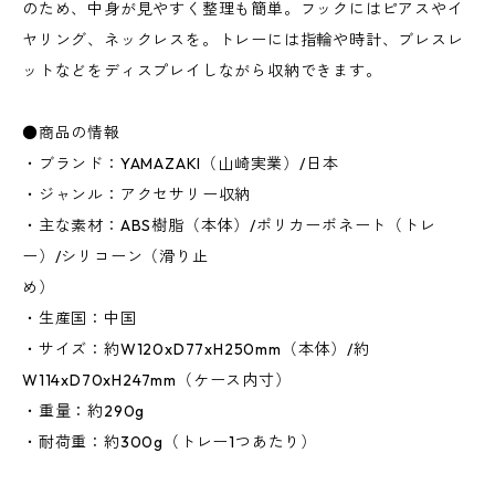
のため、中身が見やすく整理も簡単。フックにはピアスやイ
ヤリング、ネックレスを。トレーには指輪や時計、ブレスレ
ットなどをディスプレイしながら収納できます。
●商品の情報
・ブランド：YAMAZAKI（山崎実業）/日本
・ジャンル：アクセサリー収納
・主な素材：ABS樹脂（本体）/ポリカーボネート（トレ
ー）/シリコーン（滑り止
め）
・生産国：中国
・サイズ：約W120xD77xH250mm（本体）/約
W114xD70xH247mm（ケース内寸）
・重量：約290g
・耐荷重：約300g（トレー1つあたり）