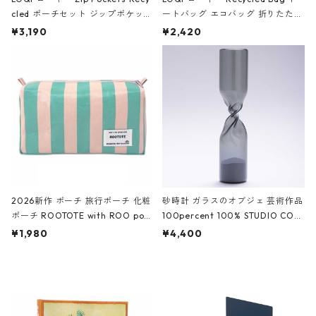
cled ポーチセット ジップポケット
ートバッグ エコバッグ 折りたたみ
ファスナーポーチ 撥水加工 トラベ
大きめ 撥水加工 収納ポーチ CRO
¥3,190
¥2,420
ルポーチ 化粧ポーチ 3点セット C
CODILE/Black クロコダイル/ブラ
ROCODILE/Black,Burgundy,Off
ック
White クロコダイル/ブラック、バ
ーガンディー、オフホワイト
2026新作 ポーチ 旅行ポーチ 化粧
砂時計 ガラスのオブジェ 芸術作品
ポーチ ROOTOTE with ROO pou
100percent 100% STUDIO COH
ch 3532 ルートート WR.ポーチ.ラ
AKU Timeless 100パーセント ス
¥1,980
¥4,400
ミネート-W ピンク・ミント
タジオコハク タイムレス Gray グ
レー