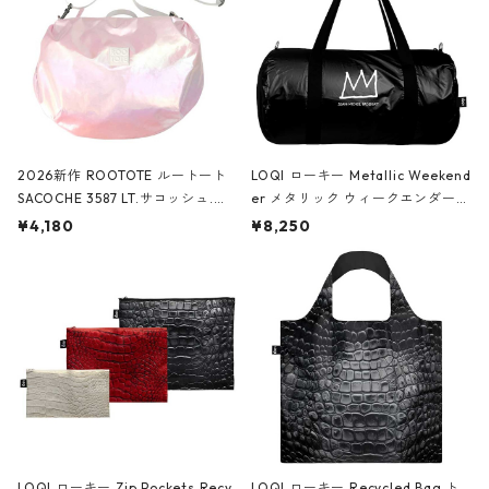
2026新作 ROOTOTE ルートート
LOQI ローキー Metallic Weekend
SACOCHE 3587 LT.サコッシュ.ル
er メタリック ウィークエンダー
ミエ-B ショルダーバッグ グロスピ
ボストンバッグ ショルダーバッグ
¥4,180
¥8,250
ンク
JEAN-MICHEL BASQUIAT/Crown
Black ジャン=ミッシェル・バスキ
ア/クラウン ブラック
LOQI ローキー Zip Pockets Recy
LOQI ローキー Recycled Bag ト