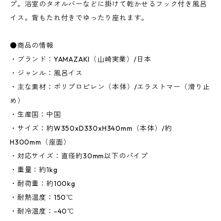
プ。浴室のタオルバーなどに掛けて乾かせるフック付き風呂
イス。背もたれ付きでゆったり座れます。
●商品の情報
・ブランド：YAMAZAKI（山崎実業）/日本
・ジャンル：風呂イス
・主な素材：ポリプロピレン（本体）/エラストマー（滑り止
め）
・生産国：中国
・サイズ：約W350xD330xH340mm（本体）/約
H300mm（座面）
・対応サイズ：直径約30mm以下のパイプ
・重量：約1kg
・耐荷重：約100kg
・耐熱温度：150℃
・耐冷温度：-40℃