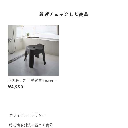
最近チェックした商品
バスチェア 山崎実業 tower タ
ワー 引っ掛け風呂イス SH30
¥4,950
ブラック
プライバシーポリシー
特定商取引法に基づく表記