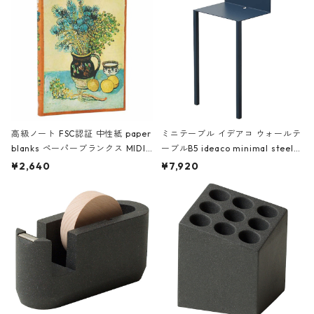
高級ノート FSC認証 中性紙 paper
ミニテーブル イデアコ ウォールテ
blanks ペーパーブランクス MIDI
ーブルB5 ideaco minimal steel f
ハードカバー 罫線 ヴァン・ゴッホ
urniture WALL Table B5 ネイビー
¥2,640
¥7,920
の静物画