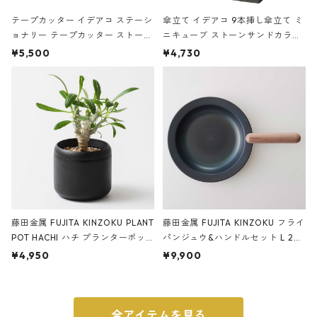
テープカッター イデアコ ステーシ
傘立て イデアコ 9本挿し傘立て ミ
ョナリー テープカッター ストーン
ニキューブ ストーンサンドカラー
サンドカラー 石調 ideaco Station
石調 ideaco Umbrella Stand CUB
¥5,500
¥4,730
ery tape cutter ストーンサンド
E ストーンサンドブラック
ブラック
藤田金属 FUJITA KINZOKU PLANT
藤田金属 FUJITA KINZOKU フライ
POT HACHI ハチ プランターポッ
パンジュウ&ハンドルセット L 24c
ト 3号 ブラック
m ガス火・IH対応 鉄フライパン
¥4,950
¥9,900
ウォルナット
全アイテムを見る