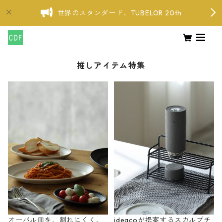
世界のスタンダード、TUBELOR 20th
推しアイテム特集
オーバル皿を、割れにくく、
ideacoが提案するスカルプチ