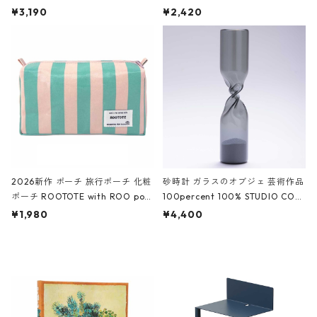
ファスナーポーチ 撥水加工 トラベ
大きめ 撥水加工 収納ポーチ CRO
¥3,190
¥2,420
ルポーチ 化粧ポーチ 3点セット C
CODILE/Black クロコダイル/ブラ
ROCODILE/Black,Burgundy,Off
ック
White クロコダイル/ブラック、バ
ーガンディー、オフホワイト
2026新作 ポーチ 旅行ポーチ 化粧
砂時計 ガラスのオブジェ 芸術作品
ポーチ ROOTOTE with ROO pou
100percent 100% STUDIO COH
ch 3532 ルートート WR.ポーチ.ラ
AKU Timeless 100パーセント ス
¥1,980
¥4,400
ミネート-W ピンク・ミント
タジオコハク タイムレス Gray グ
レー