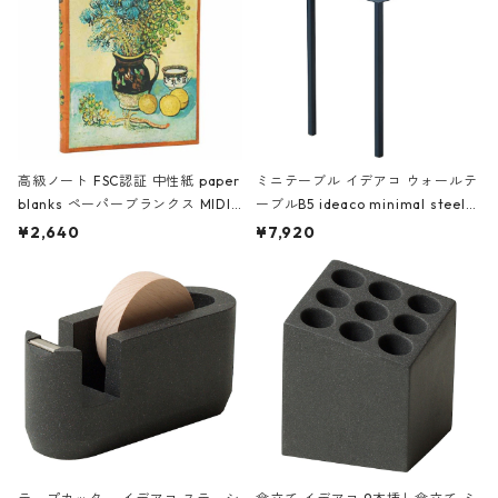
高級ノート FSC認証 中性紙 paper
ミニテーブル イデアコ ウォールテ
blanks ペーパーブランクス MIDI
ーブルB5 ideaco minimal steel f
ハードカバー 罫線 ヴァン・ゴッホ
urniture WALL Table B5 ネイビー
¥2,640
¥7,920
の静物画