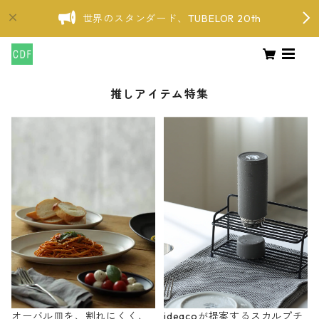
世界のスタンダード、TUBELOR 20th
推しアイテム特集
オーバル皿を、割れにくく、
ideacoが提案するスカルプチ