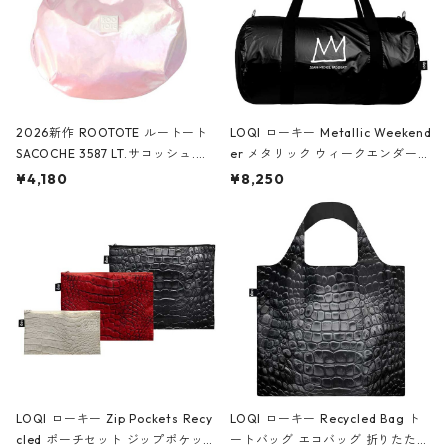
2026新作 ROOTOTE ルートート
LOQI ローキー Metallic Weekend
SACOCHE 3587 LT.サコッシュ.ル
er メタリック ウィークエンダー
ミエ-B ショルダーバッグ グロスピ
ボストンバッグ ショルダーバッグ
¥4,180
¥8,250
ンク
JEAN-MICHEL BASQUIAT/Crown
Black ジャン=ミッシェル・バスキ
ア/クラウン ブラック
LOQI ローキー Zip Pockets Recy
LOQI ローキー Recycled Bag ト
cled ポーチセット ジップポケット
ートバッグ エコバッグ 折りたたみ