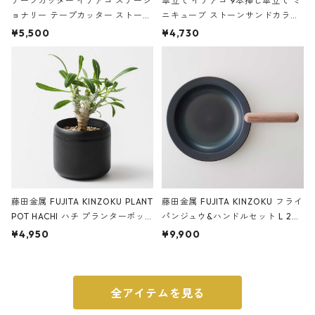
テープカッター イデアコ ステーシ
傘立て イデアコ 9本挿し傘立て ミ
ョナリー テープカッター ストーン
ニキューブ ストーンサンドカラー
サンドカラー 石調 ideaco Station
石調 ideaco Umbrella Stand CUB
¥5,500
¥4,730
ery tape cutter ストーンサンド
E ストーンサンドブラック
ブラック
藤田金属 FUJITA KINZOKU PLANT
藤田金属 FUJITA KINZOKU フライ
POT HACHI ハチ プランターポッ
パンジュウ&ハンドルセット L 24c
ト 3号 ブラック
m ガス火・IH対応 鉄フライパン
¥4,950
¥9,900
ウォルナット
全アイテムを見る