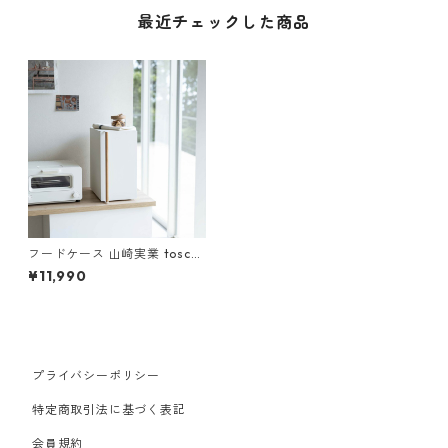
最近チェックした商品
フードケース 山崎実業 tosca
トスカ ブレッドケース スリム
¥11,990
ホワイト
プライバシーポリシー
特定商取引法に基づく表記
会員規約