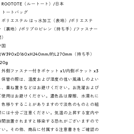
ROOTOTE（ルートート）/日本
：トートバッグ
：ポリエステル はっ水加工（表地）/ポリエステ
ン（裏地）/ポリプロピレン（持ち手）/ファスナー
閉）
中国
390xD160xH240mm/約L270mm（持ち手）
20g
外側ファスナー付きポケット x1/内側ポケット x3
：保管の際は、温度および湿度の低い風通しのよい
し、重ね置きなどはお避けください。お洗濯および
ご使用はお避けください。濃色品は摩擦、水濡れに
、色移りすることがありますので淡色のものとの組
際には十分ご注意ください。気温の上昇する室内や
時間放置されますと移染する恐れがございますので
さい。その他、商品に付属する注意書きをご確認の