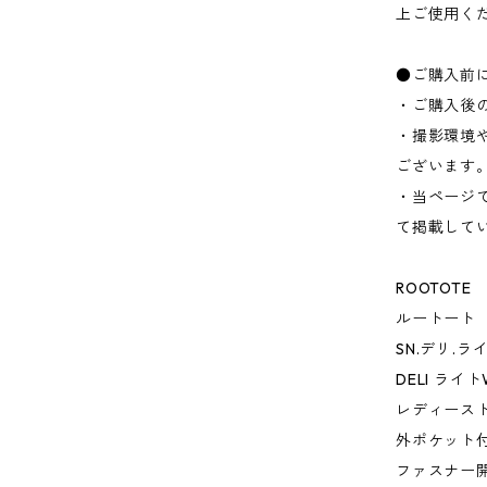
上ご使用く
●ご購入前
・ご購入後
・撮影環境
ございます
・当ページ
て掲載して
ROOTOTE
ルートート
SN.デリ.
DELI ライ
レディース
外ポケット
ファスナー