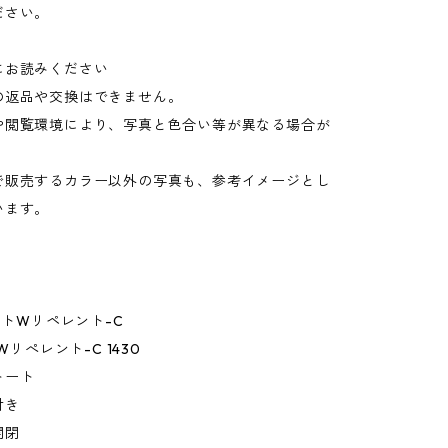
ださい。
にお読みください
の返品や交換はできません。
や閲覧環境により、写真と色合い等が異なる場合が
。
で販売するカラー以外の写真も、参考イメージとし
います。
ライトWリペレント-C
トWリぺレント-C 1430
トート
付き
開閉