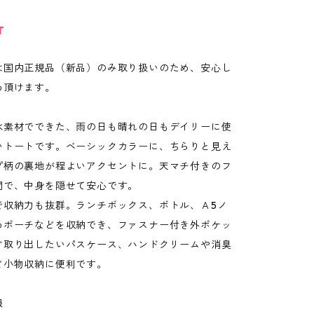
T
は国内正規品（新品）のみ取り扱いのため、安心し
め頂けます。
水素材でできた、雨の日も晴れの日もデイリーに使
いトートです。ベーシックカラーに、ちらりと見え
プ柄の裏地が程よいアクセントに。天マチ付きのフ
閉で、中身を隠せて安心です。
で収納力も抜群。ランチボックス、ボトル、Ａ5ノ
めポーチなどを収納でき、ファスナー付き外ポケッ
ぐ取り出したいパスケース、ハンドクリームや消臭
ど小物収納に便利です。
報