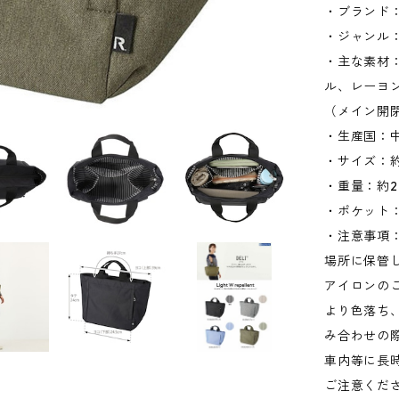
・ブランド：
・ジャンル
・主な素材
ル、レーヨ
（メイン開
・生産国：
・サイズ：約W
・重量：約2
・ポケット：
・注意事項
場所に保管
アイロンの
より色落ち
み合わせの
車内等に長
ご注意くだ