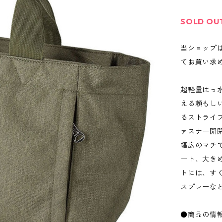
SOLD OU
当ショップ
てお買い求
超軽量はっ
える頼もし
るストライ
ァスナー開
幅広のマチ
ート、大き
トには、す
スプレーな
●商品の情