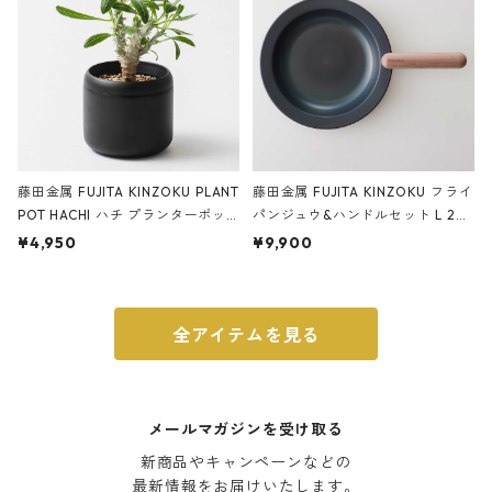
藤田金属 FUJITA KINZOKU PLANT
藤田金属 FUJITA KINZOKU フライ
POT HACHI ハチ プランターポッ
パンジュウ&ハンドルセット L 24c
ト 3号 ブラック
m ガス火・IH対応 鉄フライパン
¥4,950
¥9,900
ウォルナット
全アイテムを見る
メールマガジンを受け取る
新商品やキャンペーンなどの

最新情報をお届けいたします。