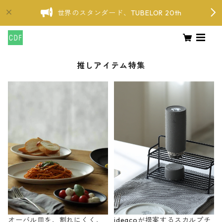
世界のスタンダード、TUBELOR 20th
推しアイテム特集
オーバル皿を、割れにくく、
ideacoが提案するスカルプチ