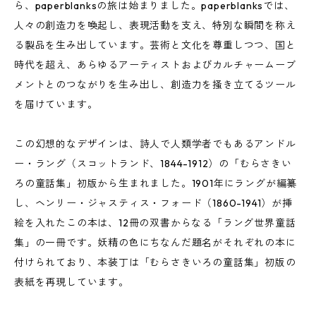
ら、paperblanksの旅は始まりました。paperblanksでは、
人々の創造力を喚起し、表現活動を支え、特別な瞬間を称え
る製品を生み出しています。芸術と文化を尊重しつつ、国と
時代を超え、あらゆるアーティストおよびカルチャームーブ
メントとのつながりを生み出し、創造力を掻き立てるツール
を届けています。
この幻想的なデザインは、詩人で人類学者でもあるアンドル
ー・ラング（スコットランド、1844-1912）の「むらさきい
ろの童話集」初版から生まれました。1901年にラングが編纂
し、ヘンリー・ジャスティス・フォード（1860-1941）が挿
絵を入れたこの本は、12冊の双書からなる「ラング世界童話
集」の一冊です。妖精の色にちなんだ題名がそれぞれの本に
付けられており、本装丁は「むらさきいろの童話集」初版の
表紙を再現しています。