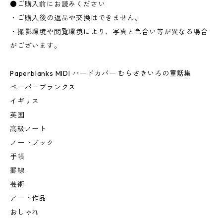
●ご購入前にお読みください
・ご購入後の返品や交換はできません。
・撮影環境や閲覧環境により、写真と色合い等が異なる場合
がございます。
Paperblanks MIDI ハードカバー むらさきいろの童話集
ペーパーブランクス
イギリス
英国
高級ノート
ノートブック
手帳
罫線
芸術
アート作品
おしゃれ