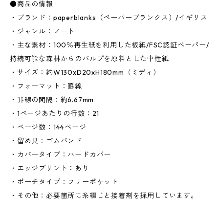
●商品の情報
・ブランド：paperblanks（ペーパーブランクス）/イギリス
・ジャンル：ノート
・主な素材：100％再生紙を利用した板紙/FSC認証ペーパー/
持続可能な森林からのパルプを原料とした中性紙
・サイズ：約W130xD20xH180mm（ミディ）
・フォーマット：罫線
・罫線の間隔：約6.67mm
・1ページあたりの行数：21
・ページ数：144ページ
・留め具：ゴムバンド
・カバータイプ：ハードカバー
・エッジプリント：あり
・ポーチタイプ：フリーポケット
・その他：必要箇所に糸綴じと接着剤を採用しています。