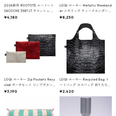
2026新作 ROOTOTE ルートート
LOQI ローキー Metallic Weekend
SACOCHE 3587 LT.サコッシュ.ル
er メタリック ウィークエンダー
ミエ-B ショルダーバッグ グロスピ
ボストンバッグ ショルダーバッグ
¥4,180
¥8,250
ンク
JEAN-MICHEL BASQUIAT/Crown
Black ジャン=ミッシェル・バスキ
ア/クラウン ブラック
LOQI ローキー Zip Pockets Recy
LOQI ローキー Recycled Bag ト
cled ポーチセット ジップポケット
ートバッグ エコバッグ 折りたたみ
ファスナーポーチ 撥水加工 トラベ
大きめ 撥水加工 収納ポーチ CRO
¥3,190
¥2,420
ルポーチ 化粧ポーチ 3点セット C
CODILE/Black クロコダイル/ブラ
ROCODILE/Black,Burgundy,Off
ック
White クロコダイル/ブラック、バ
ーガンディー、オフホワイト