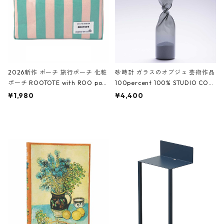
2026新作 ポーチ 旅行ポーチ 化粧
砂時計 ガラスのオブジェ 芸術作品
ポーチ ROOTOTE with ROO pou
100percent 100% STUDIO COH
ch 3532 ルートート WR.ポーチ.ラ
AKU Timeless 100パーセント ス
¥1,980
¥4,400
ミネート-W ピンク・ミント
タジオコハク タイムレス Gray グ
レー