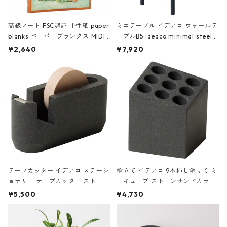
高級ノート FSC認証 中性紙 paper
ミニテーブル イデアコ ウォールテ
blanks ペーパーブランクス MIDI
ーブルB5 ideaco minimal steel f
ハードカバー 罫線 ヴァン・ゴッホ
urniture WALL Table B5 ネイビー
¥2,640
¥7,920
の静物画
テープカッター イデアコ ステーシ
傘立て イデアコ 9本挿し傘立て ミ
ョナリー テープカッター ストーン
ニキューブ ストーンサンドカラー
サンドカラー 石調 ideaco Station
石調 ideaco Umbrella Stand CUB
¥5,500
¥4,730
ery tape cutter ストーンサンド
E ストーンサンドブラック
ブラック