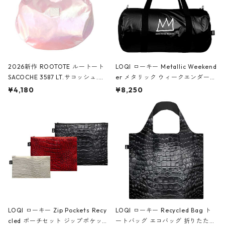
2026新作 ROOTOTE ルートート
LOQI ローキー Metallic Weekend
SACOCHE 3587 LT.サコッシュ.ル
er メタリック ウィークエンダー
ミエ-B ショルダーバッグ グロスピ
ボストンバッグ ショルダーバッグ
¥4,180
¥8,250
ンク
JEAN-MICHEL BASQUIAT/Crown
Black ジャン=ミッシェル・バスキ
ア/クラウン ブラック
LOQI ローキー Zip Pockets Recy
LOQI ローキー Recycled Bag ト
cled ポーチセット ジップポケット
ートバッグ エコバッグ 折りたたみ