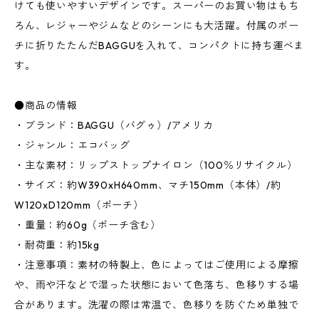
けても使いやすいデザインです。スーパーのお買い物はもち
ろん、レジャーやジムなどのシーンにも大活躍。付属のポー
チに折りたたんだBAGGUを入れて、コンパクトに持ち運べま
す。
●商品の情報
・ブランド：BAGGU（バグゥ）/アメリカ
・ジャンル：エコバッグ
・主な素材：リップストップナイロン（100％リサイクル）
・サイズ：約W390xH640mm、マチ150mm（本体）/約
W120xD120mm（ポーチ）
・重量：約60g（ポーチ含む）
・耐荷重：約15kg
・注意事項：素材の特製上、色によってはご使用による摩擦
や、雨や汗などで湿った状態において色落ち、色移りする場
合があります。洗濯の際は常温で、色移りを防ぐため単独で