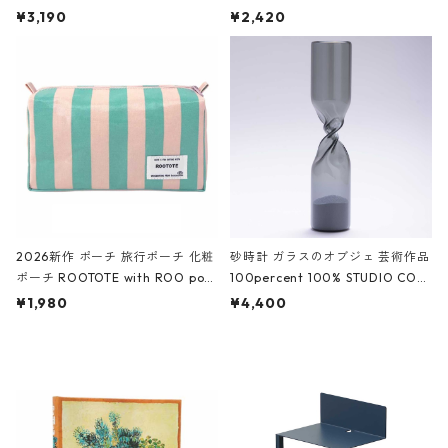
ファスナーポーチ 撥水加工 トラベ
大きめ 撥水加工 収納ポーチ CRO
¥3,190
¥2,420
ルポーチ 化粧ポーチ 3点セット C
CODILE/Black クロコダイル/ブラ
ROCODILE/Black,Burgundy,Off
ック
White クロコダイル/ブラック、バ
ーガンディー、オフホワイト
2026新作 ポーチ 旅行ポーチ 化粧
砂時計 ガラスのオブジェ 芸術作品
ポーチ ROOTOTE with ROO pou
100percent 100% STUDIO COH
ch 3532 ルートート WR.ポーチ.ラ
AKU Timeless 100パーセント ス
¥1,980
¥4,400
ミネート-W ピンク・ミント
タジオコハク タイムレス Gray グ
レー