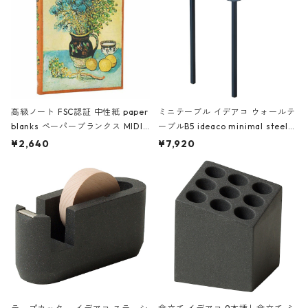
高級ノート FSC認証 中性紙 paper
ミニテーブル イデアコ ウォールテ
blanks ペーパーブランクス MIDI
ーブルB5 ideaco minimal steel f
ハードカバー 罫線 ヴァン・ゴッホ
urniture WALL Table B5 ネイビー
¥2,640
¥7,920
の静物画