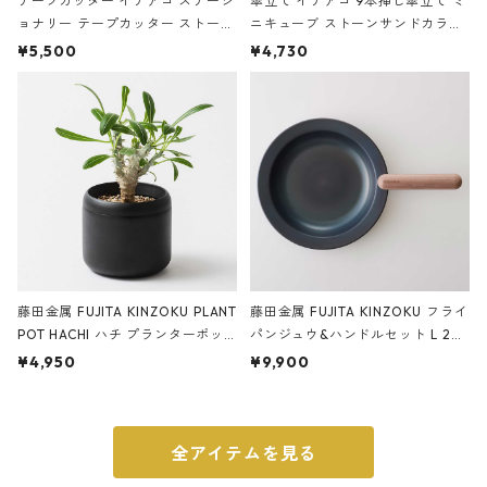
テープカッター イデアコ ステーシ
傘立て イデアコ 9本挿し傘立て ミ
ョナリー テープカッター ストーン
ニキューブ ストーンサンドカラー
サンドカラー 石調 ideaco Station
石調 ideaco Umbrella Stand CUB
¥5,500
¥4,730
ery tape cutter ストーンサンド
E ストーンサンドブラック
ブラック
藤田金属 FUJITA KINZOKU PLANT
藤田金属 FUJITA KINZOKU フライ
POT HACHI ハチ プランターポッ
パンジュウ&ハンドルセット L 24c
ト 3号 ブラック
m ガス火・IH対応 鉄フライパン
¥4,950
¥9,900
ウォルナット
全アイテムを見る