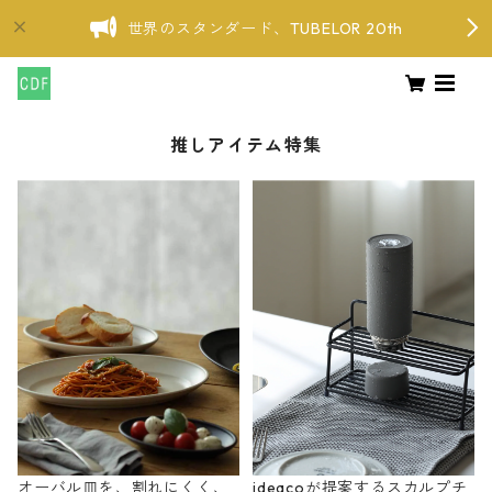
世界のスタンダード、TUBELOR 20th
推しアイテム特集
オーバル皿を、割れにくく、
ideacoが提案するスカルプチ