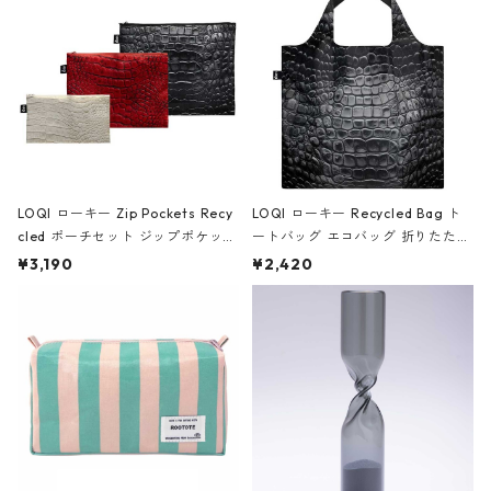
ア/クラウン ブラック
LOQI ローキー Zip Pockets Recy
LOQI ローキー Recycled Bag ト
cled ポーチセット ジップポケット
ートバッグ エコバッグ 折りたたみ
ファスナーポーチ 撥水加工 トラベ
大きめ 撥水加工 収納ポーチ CRO
¥3,190
¥2,420
ルポーチ 化粧ポーチ 3点セット C
CODILE/Black クロコダイル/ブラ
ROCODILE/Black,Burgundy,Off
ック
White クロコダイル/ブラック、バ
ーガンディー、オフホワイト