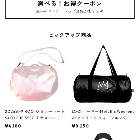
選べる！お得クーポン
無料のメンバーシップ登録がおすすめ
ピックアップ商品
2026新作 ROOTOTE ルートート
LOQI ローキー Metallic Weekend
SACOCHE 3587 LT.サコッシュ.ル
er メタリック ウィークエンダー
ミエ-B ショルダーバッグ グロスピ
ボストンバッグ ショルダーバッグ
¥4,180
¥8,250
ンク
JEAN-MICHEL BASQUIAT/Crown
Black ジャン=ミッシェル・バスキ