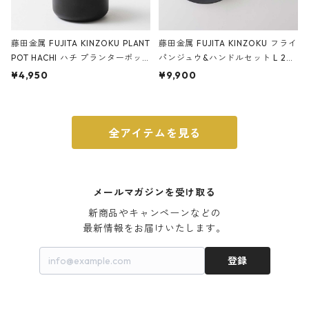
藤田金属 FUJITA KINZOKU PLANT
藤田金属 FUJITA KINZOKU フライ
POT HACHI ハチ プランターポッ
パンジュウ&ハンドルセット L 24c
ト 3号 ブラック
m ガス火・IH対応 鉄フライパン
¥4,950
¥9,900
ウォルナット
全アイテムを見る
メールマガジンを受け取る
新商品やキャンペーンなどの

最新情報をお届けいたします。
登録