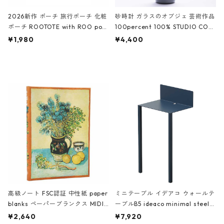
2026新作 ポーチ 旅行ポーチ 化粧
砂時計 ガラスのオブジェ 芸術作品
ポーチ ROOTOTE with ROO pou
100percent 100% STUDIO COH
ch 3532 ルートート WR.ポーチ.ラ
AKU Timeless 100パーセント ス
¥1,980
¥4,400
ミネート-W ピンク・ミント
タジオコハク タイムレス Gray グ
レー
高級ノート FSC認証 中性紙 paper
ミニテーブル イデアコ ウォールテ
blanks ペーパーブランクス MIDI
ーブルB5 ideaco minimal steel f
ハードカバー 罫線 ヴァン・ゴッホ
urniture WALL Table B5 ネイビー
¥2,640
¥7,920