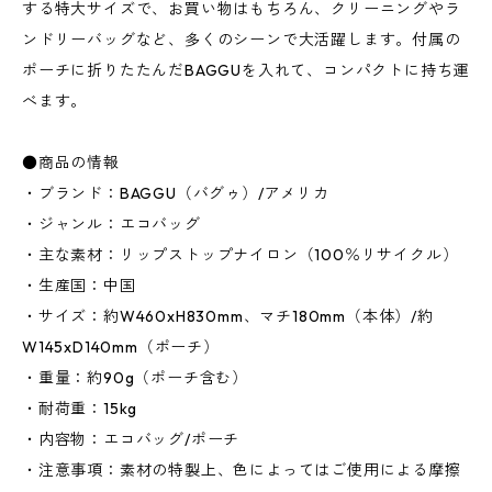
する特大サイズで、お買い物はもちろん、クリーニングやラ
ンドリーバッグなど、多くのシーンで大活躍します。付属の
ポーチに折りたたんだBAGGUを入れて、コンパクトに持ち運
べます。
●商品の情報
・ブランド：BAGGU（バグゥ）/アメリカ
・ジャンル：エコバッグ
・主な素材：リップストップナイロン（100％リサイクル）
・生産国：中国
・サイズ：約W460xH830mm、マチ180mm（本体）/約
W145xD140mm（ポーチ）
・重量：約90g（ポーチ含む）
・耐荷重：15kg
・内容物：エコバッグ/ポーチ
・注意事項：素材の特製上、色によってはご使用による摩擦