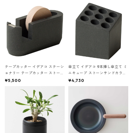
の静物画
テープカッター イデアコ ステーシ
傘立て イデアコ 9本挿し傘立て ミ
ョナリー テープカッター ストーン
ニキューブ ストーンサンドカラー
サンドカラー 石調 ideaco Station
石調 ideaco Umbrella Stand CUB
¥5,500
¥4,730
ery tape cutter ストーンサンド
E ストーンサンドブラック
ブラック