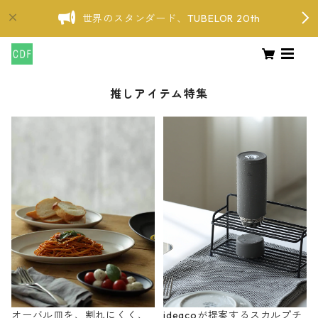
世界のスタンダード、TUBELOR 20th
推しアイテム特集
オーバル皿を、割れにくく、
ideacoが提案するスカルプチ