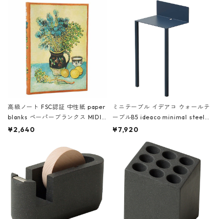
高級ノート FSC認証 中性紙 paper
ミニテーブル イデアコ ウォールテ
blanks ペーパーブランクス MIDI
ーブルB5 ideaco minimal steel f
ハードカバー 罫線 ヴァン・ゴッホ
urniture WALL Table B5 ネイビー
¥2,640
¥7,920
の静物画