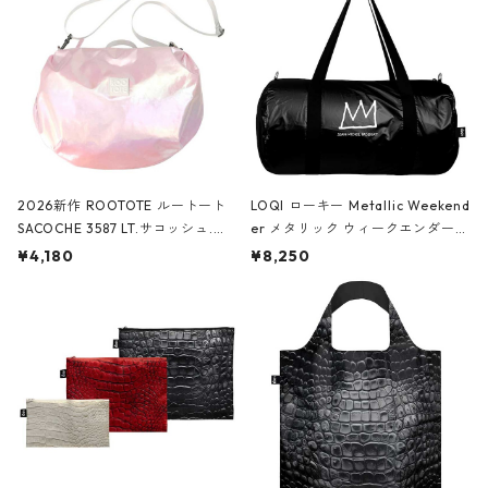
2026新作 ROOTOTE ルートート
LOQI ローキー Metallic Weekend
SACOCHE 3587 LT.サコッシュ.ル
er メタリック ウィークエンダー
ミエ-B ショルダーバッグ グロスピ
ボストンバッグ ショルダーバッグ
¥4,180
¥8,250
ンク
JEAN-MICHEL BASQUIAT/Crown
Black ジャン=ミッシェル・バスキ
ア/クラウン ブラック