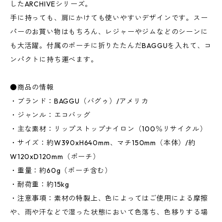
したARCHIVEシリーズ。
手に持っても、肩にかけても使いやすいデザインです。スー
パーのお買い物はもちろん、レジャーやジムなどのシーンに
も大活躍。付属のポーチに折りたたんだBAGGUを入れて、コ
ンパクトに持ち運べます。
●商品の情報
・ブランド：BAGGU（バグゥ）/アメリカ
・ジャンル：エコバッグ
・主な素材：リップストップナイロン（100％リサイクル）
・サイズ：約W390xH640mm、マチ150mm（本体）/約
W120xD120mm（ポーチ）
・重量：約60g（ポーチ含む）
・耐荷重：約15kg
・注意事項：素材の特製上、色によってはご使用による摩擦
や、雨や汗などで湿った状態において色落ち、色移りする場