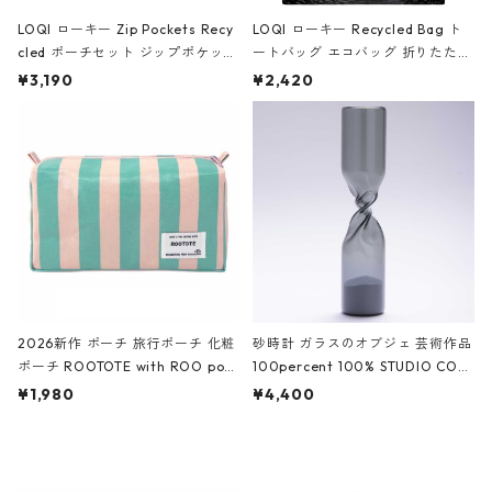
LOQI ローキー Zip Pockets Recy
LOQI ローキー Recycled Bag ト
cled ポーチセット ジップポケット
ートバッグ エコバッグ 折りたたみ
ファスナーポーチ 撥水加工 トラベ
大きめ 撥水加工 収納ポーチ CRO
¥3,190
¥2,420
ルポーチ 化粧ポーチ 3点セット C
CODILE/Black クロコダイル/ブラ
ROCODILE/Black,Burgundy,Off
ック
White クロコダイル/ブラック、バ
ーガンディー、オフホワイト
2026新作 ポーチ 旅行ポーチ 化粧
砂時計 ガラスのオブジェ 芸術作品
ポーチ ROOTOTE with ROO pou
100percent 100% STUDIO COH
ch 3532 ルートート WR.ポーチ.ラ
AKU Timeless 100パーセント ス
¥1,980
¥4,400
ミネート-W ピンク・ミント
タジオコハク タイムレス Gray グ
レー