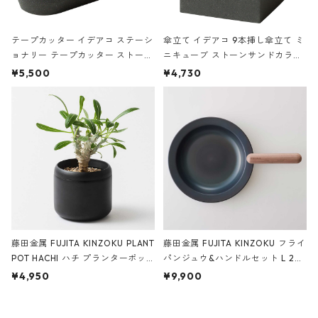
テープカッター イデアコ ステーシ
傘立て イデアコ 9本挿し傘立て ミ
ョナリー テープカッター ストーン
ニキューブ ストーンサンドカラー
サンドカラー 石調 ideaco Station
石調 ideaco Umbrella Stand CUB
¥5,500
¥4,730
ery tape cutter ストーンサンド
E ストーンサンドブラック
ブラック
藤田金属 FUJITA KINZOKU PLANT
藤田金属 FUJITA KINZOKU フライ
POT HACHI ハチ プランターポッ
パンジュウ&ハンドルセット L 24c
ト 3号 ブラック
m ガス火・IH対応 鉄フライパン
¥4,950
¥9,900
ウォルナット