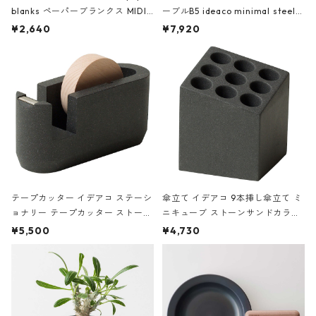
blanks ペーパーブランクス MIDI
ーブルB5 ideaco minimal steel f
ハードカバー 罫線 ヴァン・ゴッホ
urniture WALL Table B5 ネイビー
¥2,640
¥7,920
の静物画
テープカッター イデアコ ステーシ
傘立て イデアコ 9本挿し傘立て ミ
ョナリー テープカッター ストーン
ニキューブ ストーンサンドカラー
サンドカラー 石調 ideaco Station
石調 ideaco Umbrella Stand CUB
¥5,500
¥4,730
ery tape cutter ストーンサンド
E ストーンサンドブラック
ブラック