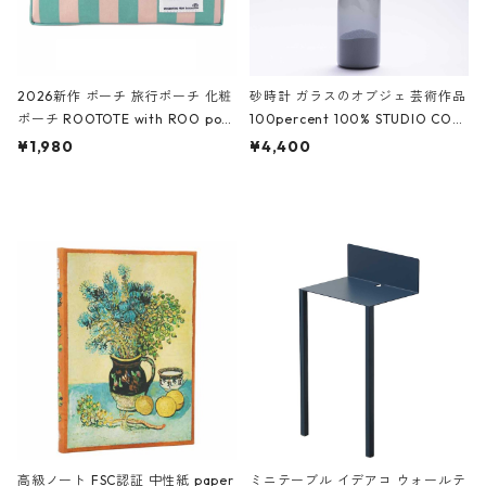
2026新作 ポーチ 旅行ポーチ 化粧
砂時計 ガラスのオブジェ 芸術作品
ポーチ ROOTOTE with ROO pou
100percent 100% STUDIO COH
ch 3532 ルートート WR.ポーチ.ラ
AKU Timeless 100パーセント ス
¥1,980
¥4,400
ミネート-W ピンク・ミント
タジオコハク タイムレス Gray グ
レー
高級ノート FSC認証 中性紙 paper
ミニテーブル イデアコ ウォールテ