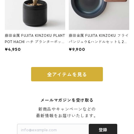
藤田金属 FUJITA KINZOKU PLANT
藤田金属 FUJITA KINZOKU フライ
POT HACHI ハチ プランターポッ
パンジュウ&ハンドルセット L 24c
ト 3号 ブラック
m ガス火・IH対応 鉄フライパン
¥4,950
¥9,900
ウォルナット
全アイテムを見る
メールマガジンを受け取る
新商品やキャンペーンなどの

最新情報をお届けいたします。
登録