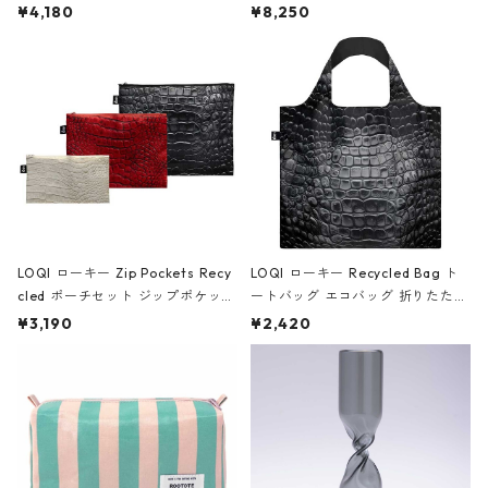
ミエ-B ショルダーバッグ グロスピ
ボストンバッグ ショルダーバッグ
¥4,180
¥8,250
ンク
JEAN-MICHEL BASQUIAT/Crown
Black ジャン=ミッシェル・バスキ
ア/クラウン ブラック
LOQI ローキー Zip Pockets Recy
LOQI ローキー Recycled Bag ト
cled ポーチセット ジップポケット
ートバッグ エコバッグ 折りたたみ
ファスナーポーチ 撥水加工 トラベ
大きめ 撥水加工 収納ポーチ CRO
¥3,190
¥2,420
ルポーチ 化粧ポーチ 3点セット C
CODILE/Black クロコダイル/ブラ
ROCODILE/Black,Burgundy,Off
ック
White クロコダイル/ブラック、バ
ーガンディー、オフホワイト