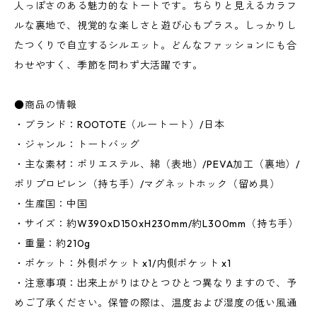
人っぽさのある魅力的なトートです。ちらりと見えるカラフ
ルな裏地で、視覚的な楽しさと遊び心もプラス。しっかりし
たつくりで自立するシルエット。どんなファッションにも合
わせやすく、季節を問わず大活躍です。
●商品の情報
・ブランド：ROOTOTE（ルートート）/日本
・ジャンル：トートバッグ
・主な素材：ポリエステル、綿（表地）/PEVA加工（裏地）/
ポリプロピレン（持ち手）/マグネットホック（留め具）
・生産国：中国
・サイズ：約W390xD150xH230mm/約L300mm（持ち手）
・重量：約210g
・ポケット：外側ポケット x1/内側ポケット x1
・注意事項：出来上がりはひとつひとつ異なりますので、予
めご了承ください。保管の際は、温度および湿度の低い風通