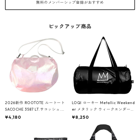
無料のメンバーシップ登録がおすすめ
ピックアップ商品
2026新作 ROOTOTE ルートート
LOQI ローキー Metallic Weekend
SACOCHE 3587 LT.サコッシュ.ル
er メタリック ウィークエンダー
ミエ-B ショルダーバッグ グロスピ
ボストンバッグ ショルダーバッグ
¥4,180
¥8,250
ンク
JEAN-MICHEL BASQUIAT/Crown
Black ジャン=ミッシェル・バスキ
ア/クラウン ブラック