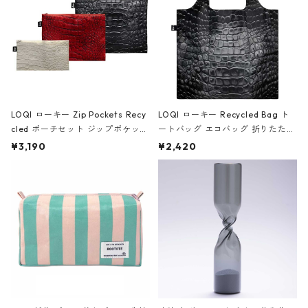
LOQI ローキー Zip Pockets Recy
LOQI ローキー Recycled Bag ト
cled ポーチセット ジップポケット
ートバッグ エコバッグ 折りたたみ
ファスナーポーチ 撥水加工 トラベ
大きめ 撥水加工 収納ポーチ CRO
¥3,190
¥2,420
ルポーチ 化粧ポーチ 3点セット C
CODILE/Black クロコダイル/ブラ
ROCODILE/Black,Burgundy,Off
ック
White クロコダイル/ブラック、バ
ーガンディー、オフホワイト