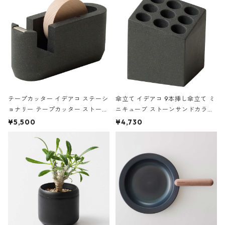
テープカッター イデアコ ステーシ
傘立て イデアコ 9本挿し傘立て ミ
ョナリー テープカッター ストーン
ニキューブ ストーンサンドカラー
サンドカラー 石調 ideaco Station
石調 ideaco Umbrella Stand CUB
¥5,500
¥4,730
ery tape cutter ストーンサンド
E ストーンサンドブラック
ブラック