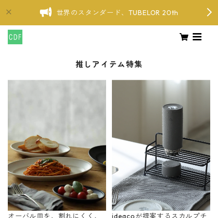
世界のスタンダード、TUBELOR 20th
推しアイテム特集
オーバル皿を、割れにくく、
ideacoが提案するスカルプチ