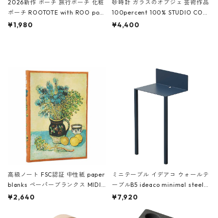
2026新作 ポーチ 旅行ポーチ 化粧
砂時計 ガラスのオブジェ 芸術作品
ポーチ ROOTOTE with ROO pou
100percent 100% STUDIO COH
ch 3532 ルートート WR.ポーチ.ラ
AKU Timeless 100パーセント ス
¥1,980
¥4,400
ミネート-W ピンク・ミント
タジオコハク タイムレス Gray グ
レー
高級ノート FSC認証 中性紙 paper
ミニテーブル イデアコ ウォールテ
blanks ペーパーブランクス MIDI
ーブルB5 ideaco minimal steel f
ハードカバー 罫線 ヴァン・ゴッホ
urniture WALL Table B5 ネイビー
¥2,640
¥7,920
の静物画