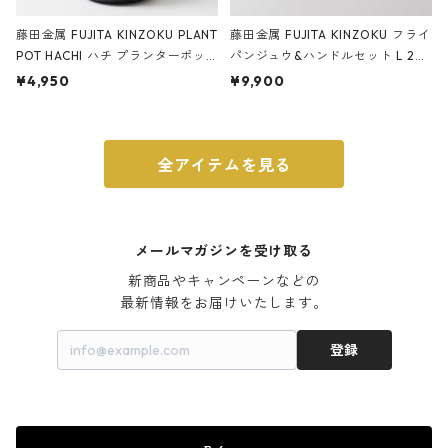
藤田金属 FUJITA KINZOKU PLANT
藤田金属 FUJITA KINZOKU フライ
POT HACHI ハチ プランターポッ
パンジュウ&ハンドルセット L 24c
ト 3号 ブラック
m ガス火・IH対応 鉄フライパン
¥4,950
¥9,900
ウォルナット
全アイテムを見る
メールマガジンを受け取る
新商品やキャンペーンなどの

最新情報をお届けいたします。
登録