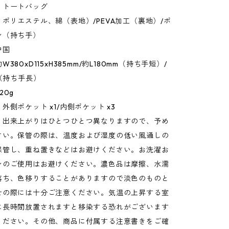
：トートバッグ
ポリエステル、綿（表地）/PEVA加工（裏地）/ポ
ン（持ち手）
中国
380xD115xH385mm/約L180mm（持ち手短）/
m（持ち手長）
20g
外側ポケット x1/内側ポケット x3
：出来上がりはひとつひとつ異なりますので、予め
さい。保管の際は、温度および湿度の低い風通しの
保管し、重ね置きなどはお避けください。お洗濯お
ンのご使用はお避けください。濃色品は摩擦、水濡
落ち、色移りすることがありますので淡色のものと
せの際には十分ご注意ください。気温の上昇する室
に長時間放置されますと移染する恐れがございます
ください。その他、商品に付属する注意書きをご確