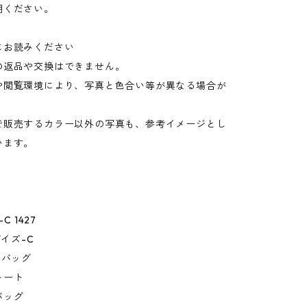
用ください。
にお読みください
の返品や交換はできません。
や閲覧環境により、写真と色合い等が異なる場合が
。
で販売するカラー以外の写真も、参考イメージとし
います。
C 1427
デイズ-C
トバッグ
トート
バッグ