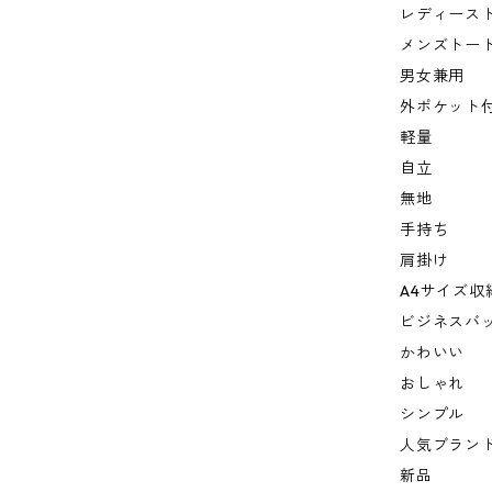
レディース
メンズトー
男女兼用
外ポケット
軽量
自立
無地
手持ち
肩掛け
A4サイズ収
ビジネスバ
かわいい
おしゃれ
シンプル
人気ブラン
新品