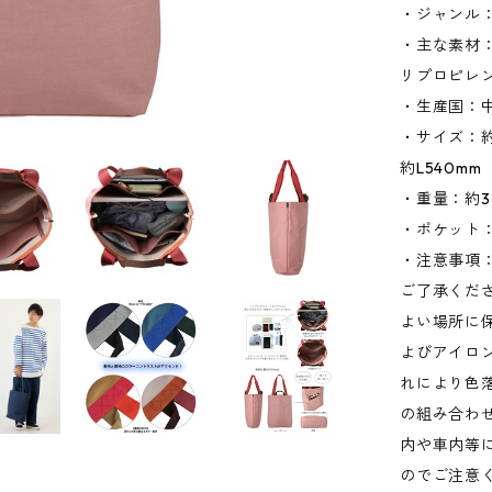
・ジャンル
・主な素材：
リプロピレ
・生産国：
・サイズ：約W
約L540m
・重量：約3
・ポケット：
・注意事項
ご了承くだ
よい場所に
よびアイロ
れにより色
の組み合わ
内や車内等
のでご注意