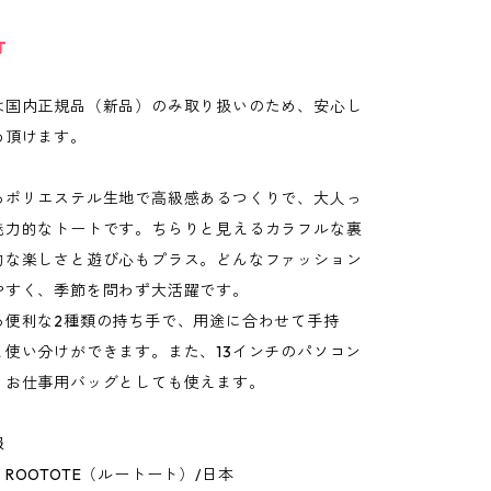
T
は国内正規品（新品）のみ取り扱いのため、安心し
め頂けます。
るポリエステル生地で高級感あるつくりで、大人っ
魅力的なトートです。ちらりと見えるカラフルな裏
的な楽しさと遊び心もプラス。どんなファッション
やすく、季節を問わず大活躍です。
る便利な2種類の持ち手で、用途に合わせて手持
と使い分けができます。また、13インチのパソコン
、お仕事用バッグとしても使えます。
報
ROOTOTE（ルートート）/日本