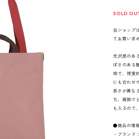
SOLD OU
当ショップ
てお買い求
光沢感のあ
ぽさのある
地で、視覚
にも合わせ
長さが異な
ち、肩掛け
も入るので
●商品の情
・ブランド：