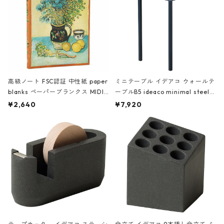
高級ノート FSC認証 中性紙 paper
ミニテーブル イデアコ ウォールテ
blanks ペーパーブランクス MIDI
ーブルB5 ideaco minimal steel f
ハードカバー 罫線 ヴァン・ゴッホ
urniture WALL Table B5 ネイビー
¥2,640
¥7,920
の静物画