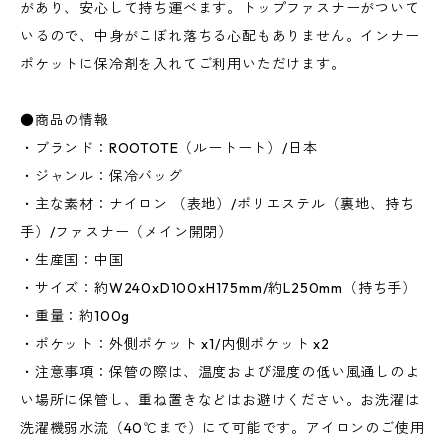
があり、安心して持ち運べます。トップファスナーがついて
いるので、中身がこぼれ落ちる心配もありません。インナー
ポケットに保冷剤を入れてご利用いただけます。
●商品の情報
・ブランド：ROOTOTE（ルートート）/日本
・ジャンル：保冷バッグ
・主な素材：ナイロン （表地）/ポリエステル（裏地、持ち
手）/ファスナー（メイン開閉）
・生産国：中国
・サイズ：約W240xD100xH175mm/約L250mm（持ち手）
・重量：約100g
・ポケット：外側ポケット x1/内側ポケット x2
・注意事項：保管の際は、温度および湿度の低い風通しのよ
い場所に保管し、重ね置きなどはお避けください。お洗濯は
洗濯機弱水流（40℃まで）にて可能です。アイロンのご使用