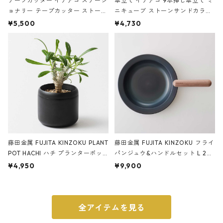
テープカッター イデアコ ステーシ
傘立て イデアコ 9本挿し傘立て ミ
ョナリー テープカッター ストーン
ニキューブ ストーンサンドカラー
サンドカラー 石調 ideaco Station
石調 ideaco Umbrella Stand CUB
¥5,500
¥4,730
ery tape cutter ストーンサンド
E ストーンサンドブラック
ブラック
藤田金属 FUJITA KINZOKU PLANT
藤田金属 FUJITA KINZOKU フライ
POT HACHI ハチ プランターポッ
パンジュウ&ハンドルセット L 24c
ト 3号 ブラック
m ガス火・IH対応 鉄フライパン
¥4,950
¥9,900
ウォルナット
全アイテムを見る