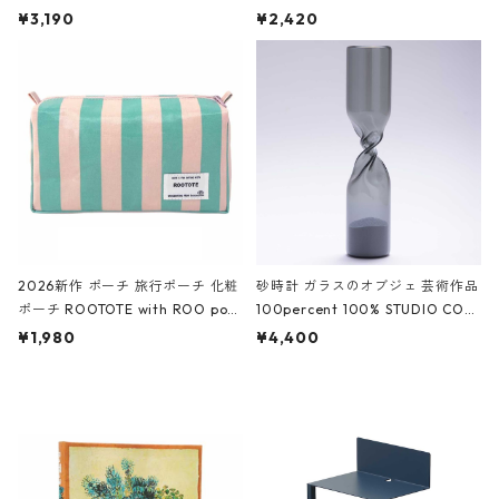
ファスナーポーチ 撥水加工 トラベ
大きめ 撥水加工 収納ポーチ CRO
¥3,190
¥2,420
ルポーチ 化粧ポーチ 3点セット C
CODILE/Black クロコダイル/ブラ
ROCODILE/Black,Burgundy,Off
ック
White クロコダイル/ブラック、バ
ーガンディー、オフホワイト
2026新作 ポーチ 旅行ポーチ 化粧
砂時計 ガラスのオブジェ 芸術作品
ポーチ ROOTOTE with ROO pou
100percent 100% STUDIO COH
ch 3532 ルートート WR.ポーチ.ラ
AKU Timeless 100パーセント ス
¥1,980
¥4,400
ミネート-W ピンク・ミント
タジオコハク タイムレス Gray グ
レー