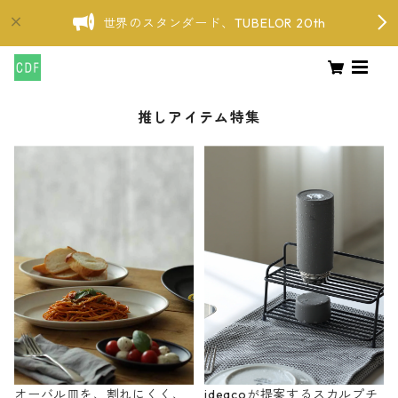
世界のスタンダード、TUBELOR 20th
推しアイテム特集
オーバル皿を、割れにくく、
ideacoが提案するスカルプチ