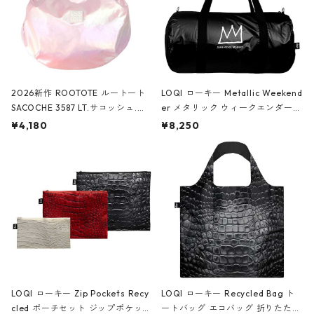
2026新作 ROOTOTE ルートート
LOQI ローキー Metallic Weekend
SACOCHE 3587 LT.サコッシュ.ル
er メタリック ウィークエンダー
ミエ-B ショルダーバッグ グロスピ
ボストンバッグ ショルダーバッグ
¥4,180
¥8,250
ンク
JEAN-MICHEL BASQUIAT/Crown
Black ジャン=ミッシェル・バスキ
ア/クラウン ブラック
LOQI ローキー Zip Pockets Recy
LOQI ローキー Recycled Bag ト
cled ポーチセット ジップポケット
ートバッグ エコバッグ 折りたたみ