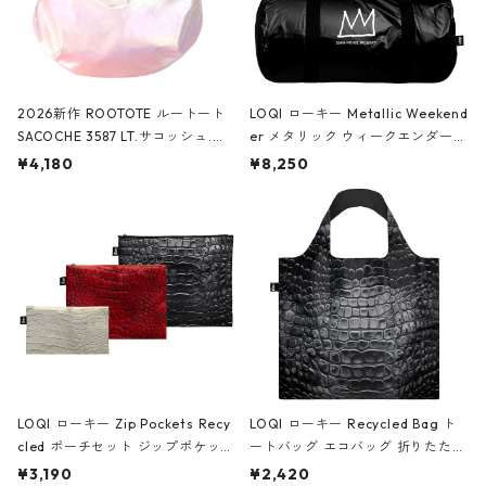
2026新作 ROOTOTE ルートート
LOQI ローキー Metallic Weekend
SACOCHE 3587 LT.サコッシュ.ル
er メタリック ウィークエンダー
ミエ-B ショルダーバッグ グロスピ
ボストンバッグ ショルダーバッグ
¥4,180
¥8,250
ンク
JEAN-MICHEL BASQUIAT/Crown
Black ジャン=ミッシェル・バスキ
ア/クラウン ブラック
LOQI ローキー Zip Pockets Recy
LOQI ローキー Recycled Bag ト
cled ポーチセット ジップポケット
ートバッグ エコバッグ 折りたたみ
ファスナーポーチ 撥水加工 トラベ
大きめ 撥水加工 収納ポーチ CRO
¥3,190
¥2,420