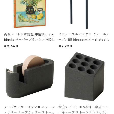
高級ノート FSC認証 中性紙 paper
ミニテーブル イデアコ ウォールテ
blanks ペーパーブランクス MIDI
ーブルB5 ideaco minimal steel f
ハードカバー 罫線 ヴァン・ゴッホ
urniture WALL Table B5 ネイビー
¥2,640
¥7,920
の静物画
テープカッター イデアコ ステーシ
傘立て イデアコ 9本挿し傘立て ミ
ョナリー テープカッター ストーン
ニキューブ ストーンサンドカラー