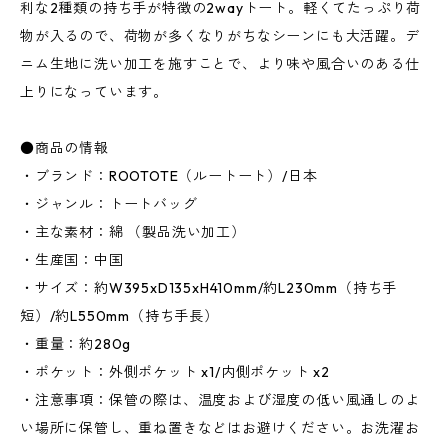
利な2種類の持ち手が特徴の2wayトート。軽くてたっぷり荷
物が入るので、荷物が多くなりがちなシーンにも大活躍。デ
ニム生地に洗い加工を施すことで、より味や風合いのある仕
上りになっています。
●商品の情報
・ブランド：ROOTOTE（ルートート）/日本
・ジャンル：トートバッグ
・主な素材：綿 （製品洗い加工）
・生産国：中国
・サイズ：約W395xD135xH410mm/約L230mm（持ち手
短）/約L550mm（持ち手長）
・重量：約280g
・ポケット：外側ポケット x1/内側ポケット x2
・注意事項：保管の際は、温度および湿度の低い風通しのよ
い場所に保管し、重ね置きなどはお避けください。お洗濯お