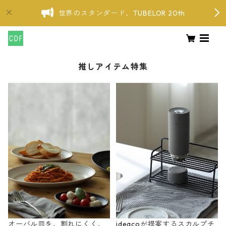
世界のスタンダード、TUBELOR 20th
推しアイテム特集
オーバル皿を、割れにくく、
ideacoが提案するスカルプチ