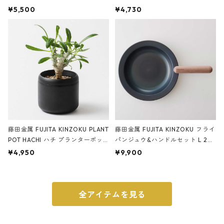
サンドカラー 石調 ideaco Station
石調 ideaco Umbrella Stand CUB
¥5,500
¥4,730
ery tape cutter ストーンサンド
E ストーンサンドブラック
ブラック
藤田金属 FUJITA KINZOKU PLANT
藤田金属 FUJITA KINZOKU フライ
POT HACHI ハチ プランターポッ
パンジュウ&ハンドルセット L 24c
ト 3号 ブラック
m ガス火・IH対応 鉄フライパン
¥4,950
¥9,900
ウォルナット
全アイテムを見る