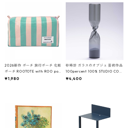
ルポーチ 化粧ポーチ 3点セット C
CODILE/Black クロコダイル/ブラ
ROCODILE/Black,Burgundy,Off
ック
White クロコダイル/ブラック、バ
ーガンディー、オフホワイト
2026新作 ポーチ 旅行ポーチ 化粧
砂時計 ガラスのオブジェ 芸術作品
ポーチ ROOTOTE with ROO pou
100percent 100% STUDIO COH
ch 3532 ルートート WR.ポーチ.ラ
AKU Timeless 100パーセント ス
¥1,980
¥4,400
ミネート-W ピンク・ミント
タジオコハク タイムレス Gray グ
レー