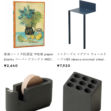
高級ノート FSC認証 中性紙 paper
ミニテーブル イデアコ ウォールテ
blanks ペーパーブランクス MIDI
ーブルB5 ideaco minimal steel f
ハードカバー 罫線 ヴァン・ゴッホ
urniture WALL Table B5 ネイビー
¥2,640
¥7,920
の静物画