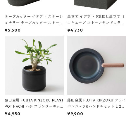
テープカッター イデアコ ステーシ
傘立て イデアコ 9本挿し傘立て ミ
ョナリー テープカッター ストーン
ニキューブ ストーンサンドカラー
サンドカラー 石調 ideaco Station
石調 ideaco Umbrella Stand CUB
¥5,500
¥4,730
ery tape cutter ストーンサンド
E ストーンサンドブラック
ブラック
藤田金属 FUJITA KINZOKU PLANT
藤田金属 FUJITA KINZOKU フライ
POT HACHI ハチ プランターポッ
パンジュウ&ハンドルセット L 24c
ト 3号 ブラック
m ガス火・IH対応 鉄フライパン
¥4,950
¥9,900
ウォルナット