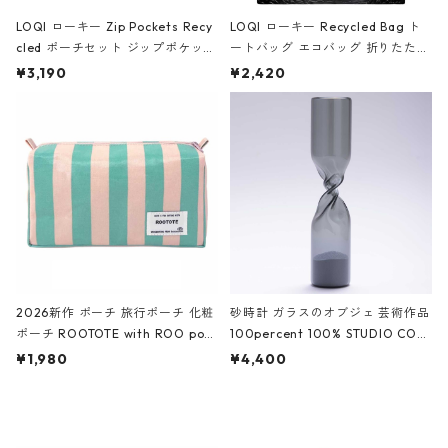
LOQI ローキー Zip Pockets Recy
LOQI ローキー Recycled Bag ト
cled ポーチセット ジップポケット
ートバッグ エコバッグ 折りたたみ
ファスナーポーチ 撥水加工 トラベ
大きめ 撥水加工 収納ポーチ CRO
¥3,190
¥2,420
ルポーチ 化粧ポーチ 3点セット C
CODILE/Black クロコダイル/ブラ
ROCODILE/Black,Burgundy,Off
ック
White クロコダイル/ブラック、バ
ーガンディー、オフホワイト
2026新作 ポーチ 旅行ポーチ 化粧
砂時計 ガラスのオブジェ 芸術作品
ポーチ ROOTOTE with ROO pou
100percent 100% STUDIO COH
ch 3532 ルートート WR.ポーチ.ラ
AKU Timeless 100パーセント ス
¥1,980
¥4,400
ミネート-W ピンク・ミント
タジオコハク タイムレス Gray グ
レー