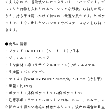
て丈夫なので、普段使いにピッタリのトートバッグです。ざ
っくりと荷物を入れられるベーシックな形状。収納力が高い
うえ、持ち手は肩にかけて持つのに最適な長さです。外ポケ
ットは、すぐに出したいハンカチやパスケースなどを収納で
きます。
●商品の情報
・ブランド：ROOTOTE（ルートート）/日本
・ジャンル：トートバッグ
・主な素材：綿（リサイクルコットン）/ポリエステル
・生産国：バングラデシュ
・サイズ：約W400xD90xH390mm/約L570mm（持ち手）
・重量：約120g
・ポケット：外側ポケット x1/内側ポケット x2
・注意事項：リサイクルコットンの為、糸ふし、糸ムラ、ま
た綿カスや細かい繊維の付着があります。淡色の場合は目立