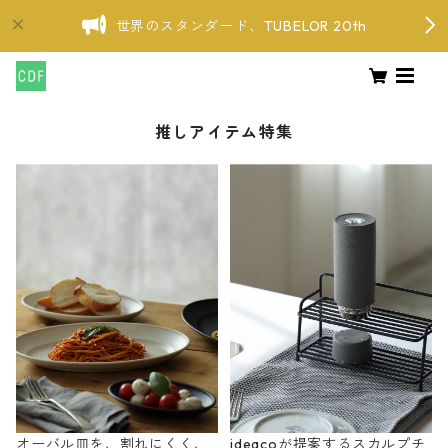
世界のスタンダード、TUBELOR 20th
推しアイテム特集
オーバル皿を、割れにくく、
ideacoが提案するスカルプチ