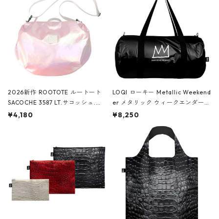
2026新作 ROOTOTE ルートート
LOQI ローキー Metallic Weekend
SACOCHE 3587 LT.サコッシュ.ル
er メタリック ウィークエンダー
ミエ-B ショルダーバッグ グロスピ
ボストンバッグ ショルダーバッグ
¥4,180
¥8,250
ンク
JEAN-MICHEL BASQUIAT/Crown
Black ジャン=ミッシェル・バスキ
ア/クラウン ブラック