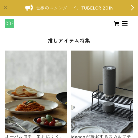
世界のスタンダード、TUBELOR 20th
推しアイテム特集
オーバル皿を、割れにくく、
ideacoが提案するスカルプチ