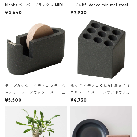
blanks ペーパーブランクス MIDI
ーブルB5 ideaco minimal steel f
ハードカバー 罫線 ヴァン・ゴッホ
urniture WALL Table B5 ネイビー
¥2,640
¥7,920
の静物画
テープカッター イデアコ ステーシ
傘立て イデアコ 9本挿し傘立て ミ
ョナリー テープカッター ストーン
ニキューブ ストーンサンドカラー
サンドカラー 石調 ideaco Station
石調 ideaco Umbrella Stand CUB
¥5,500
¥4,730
ery tape cutter ストーンサンド
E ストーンサンドブラック
ブラック