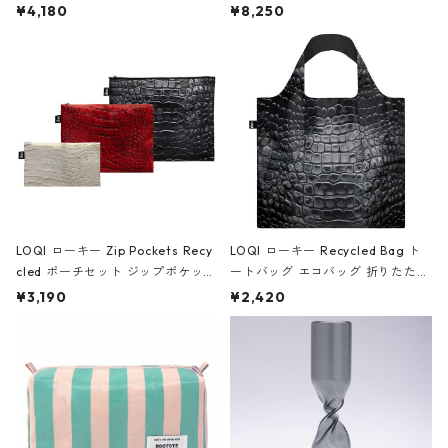
ミエ-B ショルダーバッグ グロスピ
ボストンバッグ ショルダーバッグ
¥4,180
¥8,250
ンク
JEAN-MICHEL BASQUIAT/Crown
Black ジャン=ミッシェル・バスキ
ア/クラウン ブラック
LOQI ローキー Zip Pockets Recy
LOQI ローキー Recycled Bag ト
cled ポーチセット ジップポケット
ートバッグ エコバッグ 折りたたみ
ファスナーポーチ 撥水加工 トラベ
大きめ 撥水加工 収納ポーチ CRO
¥3,190
¥2,420
ルポーチ 化粧ポーチ 3点セット C
CODILE/Black クロコダイル/ブラ
ROCODILE/Black,Burgundy,Off
ック
White クロコダイル/ブラック、バ
ーガンディー、オフホワイト