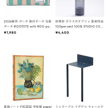
2026新作 ポーチ 旅行ポーチ 化粧
砂時計 ガラスのオブジェ 芸術作品
ポーチ ROOTOTE with ROO pou
100percent 100% STUDIO COH
ch 3532 ルートート WR.ポーチ.ラ
AKU Timeless 100パーセント ス
¥1,980
¥4,400
ミネート-W ピンク・ミント
タジオコハク タイムレス Gray グ
レー
高級ノート FSC認証 中性紙 paper
ミニテーブル イデアコ ウォールテ