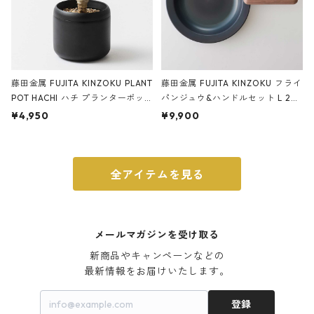
藤田金属 FUJITA KINZOKU PLANT
藤田金属 FUJITA KINZOKU フライ
POT HACHI ハチ プランターポッ
パンジュウ&ハンドルセット L 24c
ト 3号 ブラック
m ガス火・IH対応 鉄フライパン
¥4,950
¥9,900
ウォルナット
全アイテムを見る
メールマガジンを受け取る
新商品やキャンペーンなどの

最新情報をお届けいたします。
登録