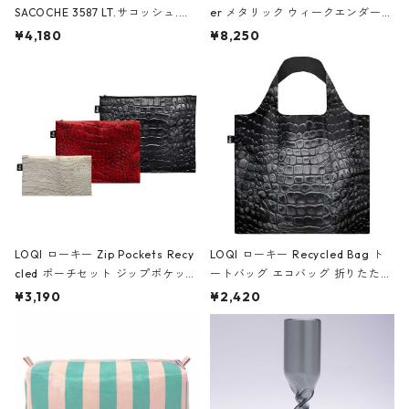
SACOCHE 3587 LT.サコッシュ.ル
er メタリック ウィークエンダー
ミエ-B ショルダーバッグ グロスピ
ボストンバッグ ショルダーバッグ
¥4,180
¥8,250
ンク
JEAN-MICHEL BASQUIAT/Crown
Black ジャン=ミッシェル・バスキ
ア/クラウン ブラック
LOQI ローキー Zip Pockets Recy
LOQI ローキー Recycled Bag ト
cled ポーチセット ジップポケット
ートバッグ エコバッグ 折りたたみ
ファスナーポーチ 撥水加工 トラベ
大きめ 撥水加工 収納ポーチ CRO
¥3,190
¥2,420
ルポーチ 化粧ポーチ 3点セット C
CODILE/Black クロコダイル/ブラ
ROCODILE/Black,Burgundy,Off
ック
White クロコダイル/ブラック、バ
ーガンディー、オフホワイト