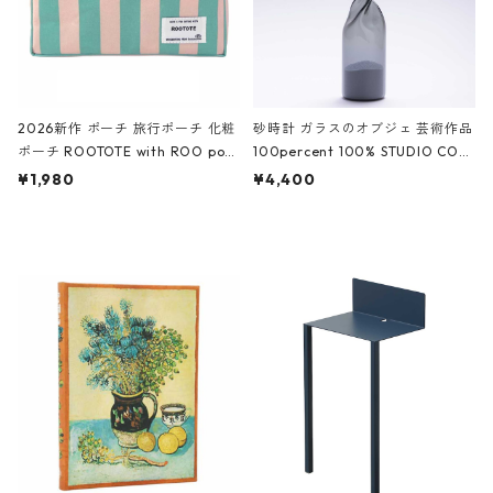
2026新作 ポーチ 旅行ポーチ 化粧
砂時計 ガラスのオブジェ 芸術作品
ポーチ ROOTOTE with ROO pou
100percent 100% STUDIO COH
ch 3532 ルートート WR.ポーチ.ラ
AKU Timeless 100パーセント ス
¥1,980
¥4,400
ミネート-W ピンク・ミント
タジオコハク タイムレス Gray グ
レー