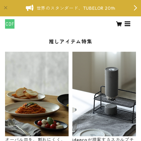
世界のスタンダード、TUBELOR 20th
推しアイテム特集
オーバル皿を、割れにくく、
ideacoが提案するスカルプチ