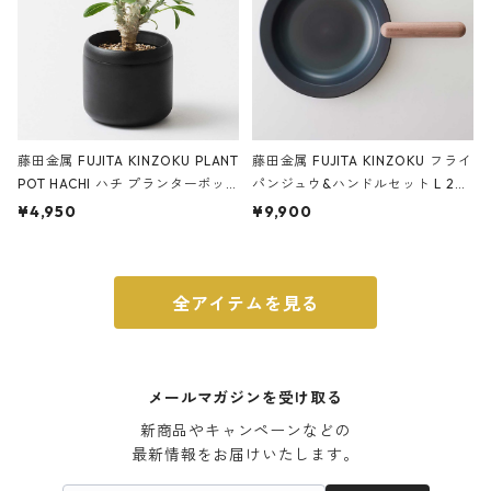
藤田金属 FUJITA KINZOKU PLANT
藤田金属 FUJITA KINZOKU フライ
POT HACHI ハチ プランターポッ
パンジュウ&ハンドルセット L 24c
ト 3号 ブラック
m ガス火・IH対応 鉄フライパン
¥4,950
¥9,900
ウォルナット
全アイテムを見る
メールマガジンを受け取る
新商品やキャンペーンなどの

最新情報をお届けいたします。