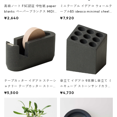
高級ノート FSC認証 中性紙 paper
ミニテーブル イデアコ ウォールテ
blanks ペーパーブランクス MIDI
ーブルB5 ideaco minimal steel f
ハードカバー 罫線 ヴァン・ゴッホ
urniture WALL Table B5 ネイビー
¥2,640
¥7,920
の静物画
テープカッター イデアコ ステーシ
傘立て イデアコ 9本挿し傘立て ミ
ョナリー テープカッター ストーン
ニキューブ ストーンサンドカラー
サンドカラー 石調 ideaco Station
石調 ideaco Umbrella Stand CUB
¥5,500
¥4,730
ery tape cutter ストーンサンド
E ストーンサンドブラック
ブラック