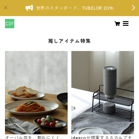
世界のスタンダード、TUBELOR 20th
推しアイテム特集
オーバル皿を、割れにくく、
ideacoが提案するスカルプチ