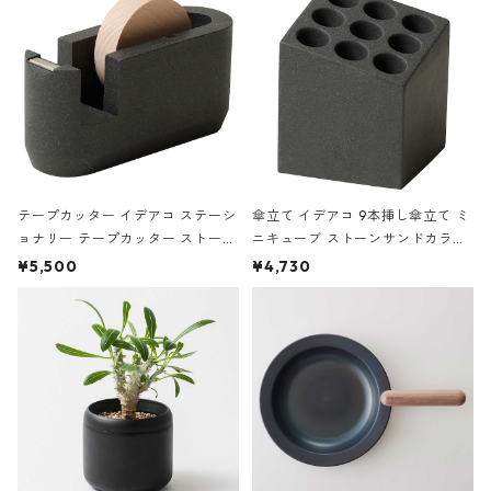
テープカッター イデアコ ステーシ
傘立て イデアコ 9本挿し傘立て ミ
ョナリー テープカッター ストーン
ニキューブ ストーンサンドカラー
サンドカラー 石調 ideaco Station
石調 ideaco Umbrella Stand CUB
¥5,500
¥4,730
ery tape cutter ストーンサンド
E ストーンサンドブラック
ブラック