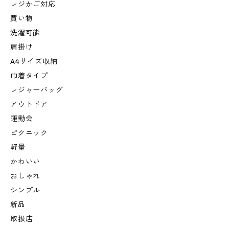
レジかご対応
買い物
洗濯可能
肩掛け
A4サイズ収納
巾着タイプ
レジャーバッグ
アウトドア
運動会
ピクニック
軽量
かわいい
おしゃれ
シンプル
新品
取扱店