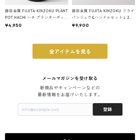
藤田金属 FUJITA KINZOKU PLANT
藤田金属 FUJITA KINZOKU フライ
POT HACHI ハチ プランターポッ
パンジュウ&ハンドルセット L 24c
ト 3号 ブラック
m ガス火・IH対応 鉄フライパン
¥4,950
¥9,900
ウォルナット
全アイテムを見る
メールマガジンを受け取る
新商品やキャンペーンなどの

最新情報をお届けいたします。
登録