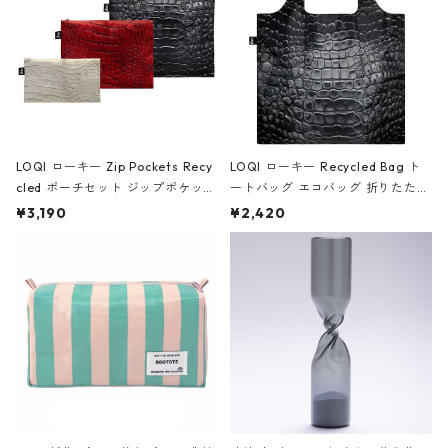
LOQI ローキー Zip Pockets Recy
LOQI ローキー Recycled Bag ト
cled ポーチセット ジップポケット
ートバッグ エコバッグ 折りたたみ
ファスナーポーチ 撥水加工 トラベ
大きめ 撥水加工 収納ポーチ CRO
¥3,190
¥2,420
ルポーチ 化粧ポーチ 3点セット C
CODILE/Black クロコダイル/ブラ
ROCODILE/Black,Burgundy,Off
ック
White クロコダイル/ブラック、バ
ーガンディー、オフホワイト