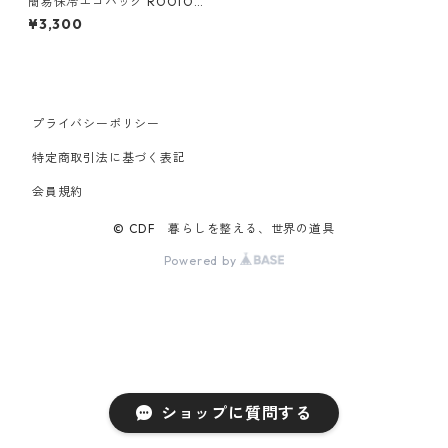
簡易保冷エコバッグ ROOTOT
E ルートート サーモキーパー
¥3,300
グランデ グレー
プライバシーポリシー
特定商取引法に基づく表記
会員規約
© CDF 暮らしを整える、世界の道具
Powered by
ショップに質問する