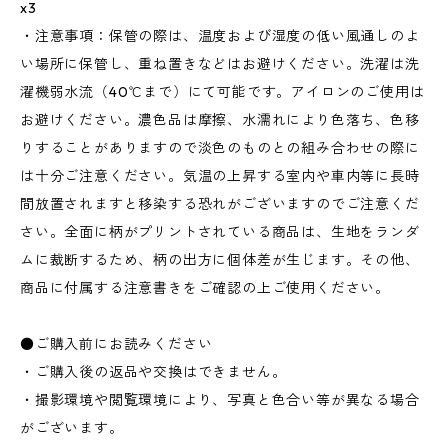
x3
・注意事項：保管の際は、温度および湿度の低い風通しのよ
い場所に保管し、重ね置きなどはお避けください。洗濯は洗
濯機弱水流（40℃まで）にて可能です。アイロンのご使用は
お避けください。濃色品は摩擦、水濡れにより色落ち、色移
りすることがありますので淡色のものとの組み合わせの際に
は十分ご注意ください。気温の上昇する室内や車内等に長時
間放置されますと移染する恐れがございますのでご注意くだ
さい。全面に柄がプリントされている商品は、生地をランダ
ムに裁断するため、柄の出方に個体差が生じます。その他、
商品に付属する注意書きをご確認の上ご使用ください。
●ご購入前にお読みください
・ご購入後の返品や交換はできません。
・撮影環境や閲覧環境により、写真と色合い等が異なる場合
がございます。