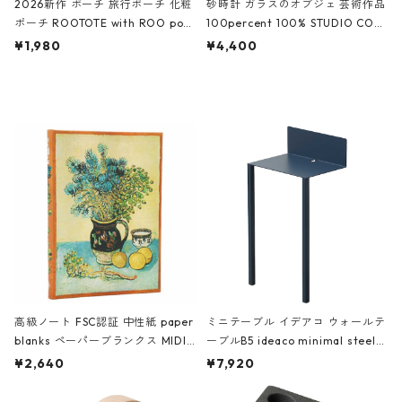
2026新作 ポーチ 旅行ポーチ 化粧
砂時計 ガラスのオブジェ 芸術作品
ポーチ ROOTOTE with ROO pou
100percent 100% STUDIO COH
ch 3532 ルートート WR.ポーチ.ラ
AKU Timeless 100パーセント ス
¥1,980
¥4,400
ミネート-W ピンク・ミント
タジオコハク タイムレス Gray グ
レー
高級ノート FSC認証 中性紙 paper
ミニテーブル イデアコ ウォールテ
blanks ペーパーブランクス MIDI
ーブルB5 ideaco minimal steel f
ハードカバー 罫線 ヴァン・ゴッホ
urniture WALL Table B5 ネイビー
¥2,640
¥7,920
の静物画