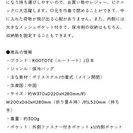
になり持ち運びしやすいので、お買い物やレジャー、ピクニ
ックに大活躍します。口元を巾着で閉めることができて、中
に入れた荷物が飛び出る心配がありません。また、内側には
大きなメッシュポケット付きで、保冷剤の収納はもちろん、
収納物を固定することもできます。
●商品の情報
・ブランド：ROOTOTE（ルートート）/日本
・ジャンル：保冷バッグ
・主な素材：ポリエステル/巾着式（メイン開閉）
・生産国：中国
・サイズ：約W370xD220xH280mm/約
W200xD60xH280mm（折り畳み時）/約L520mm（持ち
手）
・重量：約300g
・ポケット：外側ファスナー付きポケット x1/内側ポケット