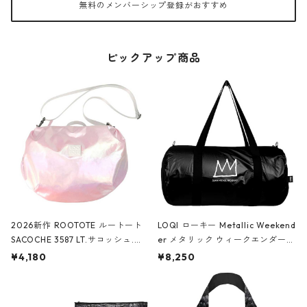
無料のメンバーシップ登録がおすすめ
ピックアップ商品
2026新作 ROOTOTE ルートート
LOQI ローキー Metallic Weekend
SACOCHE 3587 LT.サコッシュ.ル
er メタリック ウィークエンダー
ミエ-B ショルダーバッグ グロスピ
ボストンバッグ ショルダーバッグ
¥4,180
¥8,250
ンク
JEAN-MICHEL BASQUIAT/Crown
Black ジャン=ミッシェル・バスキ
ア/クラウン ブラック