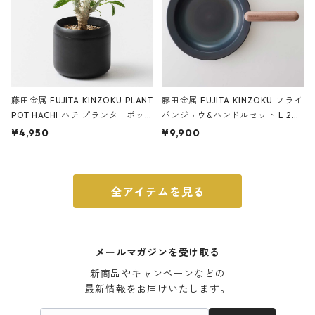
藤田金属 FUJITA KINZOKU PLANT
藤田金属 FUJITA KINZOKU フライ
POT HACHI ハチ プランターポッ
パンジュウ&ハンドルセット L 24c
ト 3号 ブラック
m ガス火・IH対応 鉄フライパン
¥4,950
¥9,900
ウォルナット
全アイテムを見る
メールマガジンを受け取る
新商品やキャンペーンなどの

最新情報をお届けいたします。