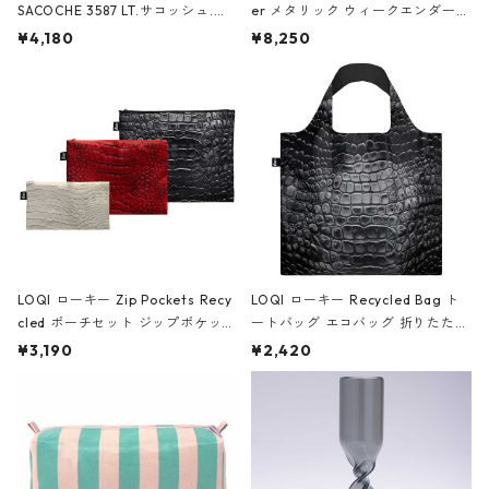
SACOCHE 3587 LT.サコッシュ.ル
er メタリック ウィークエンダー
ミエ-B ショルダーバッグ グロスピ
ボストンバッグ ショルダーバッグ
¥4,180
¥8,250
ンク
JEAN-MICHEL BASQUIAT/Crown
Black ジャン=ミッシェル・バスキ
ア/クラウン ブラック
LOQI ローキー Zip Pockets Recy
LOQI ローキー Recycled Bag ト
cled ポーチセット ジップポケット
ートバッグ エコバッグ 折りたたみ
ファスナーポーチ 撥水加工 トラベ
大きめ 撥水加工 収納ポーチ CRO
¥3,190
¥2,420
ルポーチ 化粧ポーチ 3点セット C
CODILE/Black クロコダイル/ブラ
ROCODILE/Black,Burgundy,Off
ック
White クロコダイル/ブラック、バ
ーガンディー、オフホワイト