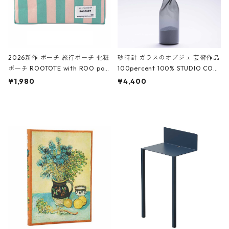
2026新作 ポーチ 旅行ポーチ 化粧
砂時計 ガラスのオブジェ 芸術作品
ポーチ ROOTOTE with ROO pou
100percent 100% STUDIO COH
ch 3532 ルートート WR.ポーチ.ラ
AKU Timeless 100パーセント ス
¥1,980
¥4,400
ミネート-W ピンク・ミント
タジオコハク タイムレス Gray グ
レー