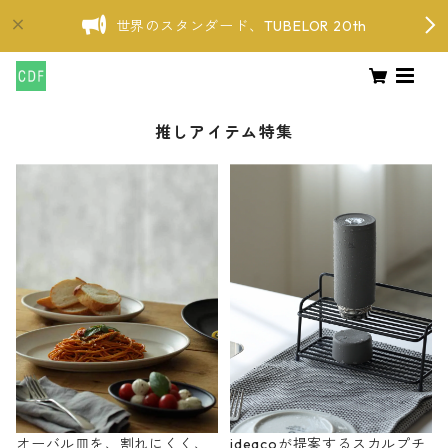
世界のスタンダード、TUBELOR 20th
推しアイテム特集
オーバル皿を、割れにくく、
ideacoが提案するスカルプチ