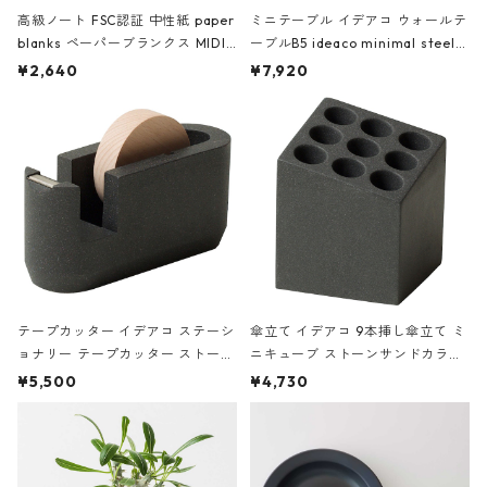
高級ノート FSC認証 中性紙 paper
ミニテーブル イデアコ ウォールテ
blanks ペーパーブランクス MIDI
ーブルB5 ideaco minimal steel f
ハードカバー 罫線 ヴァン・ゴッホ
urniture WALL Table B5 ネイビー
¥2,640
¥7,920
の静物画
テープカッター イデアコ ステーシ
傘立て イデアコ 9本挿し傘立て ミ
ョナリー テープカッター ストーン
ニキューブ ストーンサンドカラー
サンドカラー 石調 ideaco Station
石調 ideaco Umbrella Stand CUB
¥5,500
¥4,730
ery tape cutter ストーンサンド
E ストーンサンドブラック
ブラック