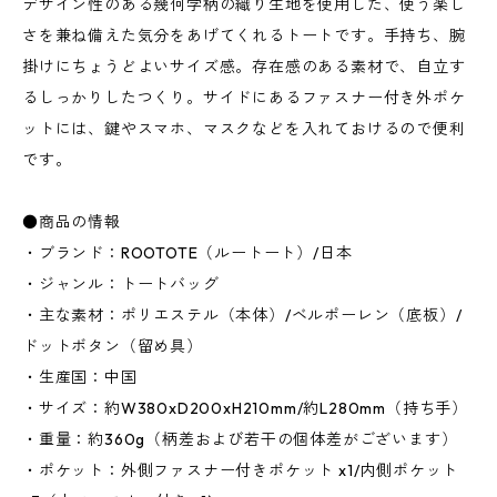
デザイン性のある幾何学柄の織り生地を使用した、使う楽し
さを兼ね備えた気分をあげてくれるトートです。手持ち、腕
掛けにちょうどよいサイズ感。存在感のある素材で、自立す
るしっかりしたつくり。サイドにあるファスナー付き外ポケ
ットには、鍵やスマホ、マスクなどを入れておけるので便利
です。
●商品の情報
・ブランド：ROOTOTE（ルートート）/日本
・ジャンル：トートバッグ
・主な素材：ポリエステル（本体）/ベルポーレン（底板）/
ドットボタン（留め具）
・生産国：中国
・サイズ：約W380xD200xH210mm/約L280mm（持ち手）
・重量：約360g（柄差および若干の個体差がございます）
・ポケット：外側ファスナー付きポケット x1/内側ポケット