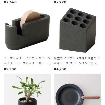
ハードカバー 罫線 ヴァン・ゴッホ
urniture WALL Table B5 ネイビー
¥2,640
¥7,920
の静物画
テープカッター イデアコ ステーシ
傘立て イデアコ 9本挿し傘立て ミ
ョナリー テープカッター ストーン
ニキューブ ストーンサンドカラー
サンドカラー 石調 ideaco Station
石調 ideaco Umbrella Stand CUB
¥5,500
¥4,730
ery tape cutter ストーンサンド
E ストーンサンドブラック
ブラック