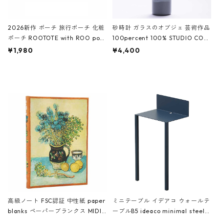
2026新作 ポーチ 旅行ポーチ 化粧
砂時計 ガラスのオブジェ 芸術作品
ポーチ ROOTOTE with ROO pou
100percent 100% STUDIO COH
ch 3532 ルートート WR.ポーチ.ラ
AKU Timeless 100パーセント ス
¥1,980
¥4,400
ミネート-W ピンク・ミント
タジオコハク タイムレス Gray グ
レー
高級ノート FSC認証 中性紙 paper
ミニテーブル イデアコ ウォールテ
blanks ペーパーブランクス MIDI
ーブルB5 ideaco minimal steel f