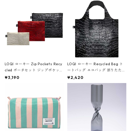
Black ジャン=ミッシェル・バスキ
ア/クラウン ブラック
LOQI ローキー Zip Pockets Recy
LOQI ローキー Recycled Bag ト
cled ポーチセット ジップポケット
ートバッグ エコバッグ 折りたたみ
ファスナーポーチ 撥水加工 トラベ
大きめ 撥水加工 収納ポーチ CRO
¥3,190
¥2,420
ルポーチ 化粧ポーチ 3点セット C
CODILE/Black クロコダイル/ブラ
ROCODILE/Black,Burgundy,Off
ック
White クロコダイル/ブラック、バ
ーガンディー、オフホワイト