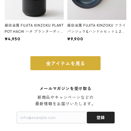
藤田金属 FUJITA KINZOKU PLANT
藤田金属 FUJITA KINZOKU フライ
POT HACHI ハチ プランターポッ
パンジュウ&ハンドルセット L 24c
ト 3号 ブラック
m ガス火・IH対応 鉄フライパン
¥4,950
¥9,900
ウォルナット
全アイテムを見る
メールマガジンを受け取る
新商品やキャンペーンなどの

最新情報をお届けいたします。
登録