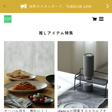
世界のスタンダード、TUBELOR 20th
推しアイテム特集
オーバル皿を、割れにくく、
ideacoが提案するスカルプチ