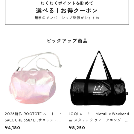
わくわくポイントを貯めて
選べる！お得クーポン
無料のメンバーシップ登録がおすすめ
ピックアップ商品
2026新作 ROOTOTE ルートート
LOQI ローキー Metallic Weekend
SACOCHE 3587 LT.サコッシュ.ル
er メタリック ウィークエンダー
ミエ-B ショルダーバッグ グロスピ
ボストンバッグ ショルダーバッグ
¥4,180
¥8,250
ンク
JEAN-MICHEL BASQUIAT/Crown