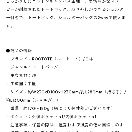
しっかりしたコットンキャンバス生地に、表情豊かなスヌー
ピーが刺繍されたトートバッグ。取り外しができるショルダ
ー付きで、トートバッグ、ショルダーバッグの2wayで使えま
す。
●商品の情報
・ブランド：ROOTOTE（ルートート）/日本
・ジャンル：トートバッグ
・主な素材：綿
・生産国：中国
・サイズ：約W230xD100xH230mm/約L280mm（持ち手）/
約L1300mm（ショルダー）
・重量：約170〜180g（柄により個体差がございます）
・ポケット：外側ポケット x1/内側ポケット x1
・注意事項：保管の際は、温度および湿度の低い風通しのよ