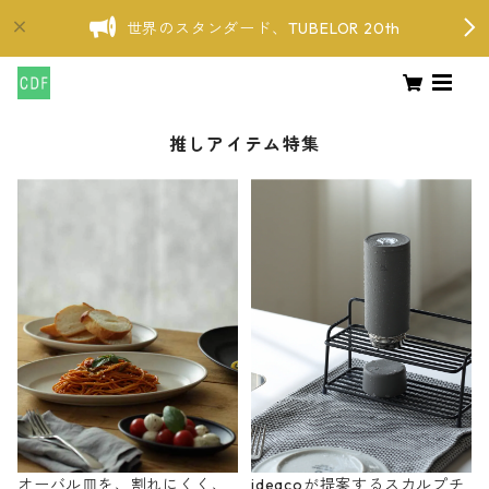
世界のスタンダード、TUBELOR 20th
推しアイテム特集
オーバル皿を、割れにくく、
ideacoが提案するスカルプチ