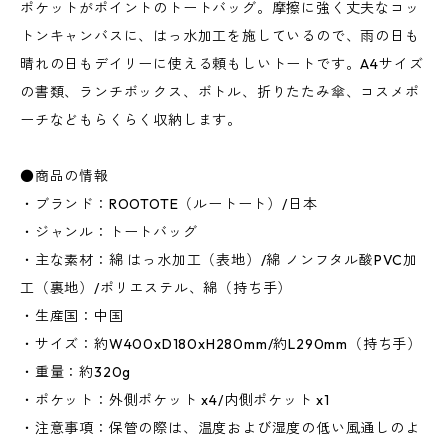
ポケットがポイントのトートバッグ。摩擦に強く丈夫なコッ
トンキャンバスに、はっ水加工を施しているので、雨の日も
晴れの日もデイリーに使える頼もしいトートです。A4サイズ
の書類、ランチボックス、ボトル、折りたたみ傘、コスメポ
ーチなどもらくらく収納します。
●商品の情報
・ブランド：ROOTOTE（ルートート）/日本
・ジャンル：トートバッグ
・主な素材：綿 はっ水加工（表地）/綿 ノンフタル酸PVC加
工（裏地）/ポリエステル、綿（持ち手）
・生産国：中国
・サイズ：約W400xD180xH280mm/約L290mm（持ち手）
・重量：約320g
・ポケット：外側ポケット x4/内側ポケット x1
・注意事項：保管の際は、温度および湿度の低い風通しのよ