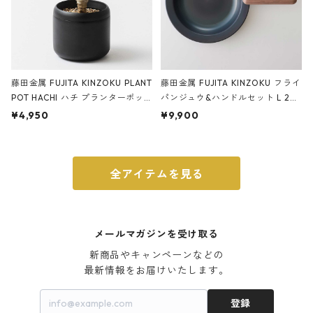
藤田金属 FUJITA KINZOKU PLANT
藤田金属 FUJITA KINZOKU フライ
POT HACHI ハチ プランターポッ
パンジュウ&ハンドルセット L 24c
ト 3号 ブラック
m ガス火・IH対応 鉄フライパン
¥4,950
¥9,900
ウォルナット
全アイテムを見る
メールマガジンを受け取る
新商品やキャンペーンなどの

最新情報をお届けいたします。
登録