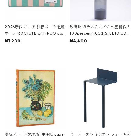
2026新作 ポーチ 旅行ポーチ 化粧
砂時計 ガラスのオブジェ 芸術作品
ポーチ ROOTOTE with ROO pou
100percent 100% STUDIO COH
ch 3532 ルートート WR.ポーチ.ラ
AKU Timeless 100パーセント ス
¥1,980
¥4,400
ミネート-W ピンク・ミント
タジオコハク タイムレス Gray グ
レー
高級ノート FSC認証 中性紙 paper
ミニテーブル イデアコ ウォールテ