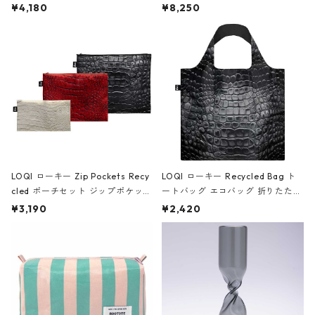
ミエ-B ショルダーバッグ グロスピ
ボストンバッグ ショルダーバッグ
¥4,180
¥8,250
ンク
JEAN-MICHEL BASQUIAT/Crown
Black ジャン=ミッシェル・バスキ
ア/クラウン ブラック
LOQI ローキー Zip Pockets Recy
LOQI ローキー Recycled Bag ト
cled ポーチセット ジップポケット
ートバッグ エコバッグ 折りたたみ
ファスナーポーチ 撥水加工 トラベ
大きめ 撥水加工 収納ポーチ CRO
¥3,190
¥2,420
ルポーチ 化粧ポーチ 3点セット C
CODILE/Black クロコダイル/ブラ
ROCODILE/Black,Burgundy,Off
ック
White クロコダイル/ブラック、バ
ーガンディー、オフホワイト