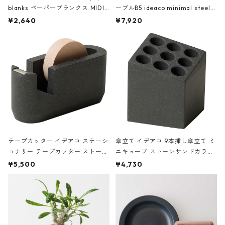
blanks ペーパーブランクス MIDI
ーブルB5 ideaco minimal steel f
ハードカバー 罫線 ヴァン・ゴッホ
urniture WALL Table B5 ネイビー
¥2,640
¥7,920
の静物画
テープカッター イデアコ ステーシ
傘立て イデアコ 9本挿し傘立て ミ
ョナリー テープカッター ストーン
ニキューブ ストーンサンドカラー
サンドカラー 石調 ideaco Station
石調 ideaco Umbrella Stand CUB
¥5,500
¥4,730
ery tape cutter ストーンサンド
E ストーンサンドブラック
ブラック