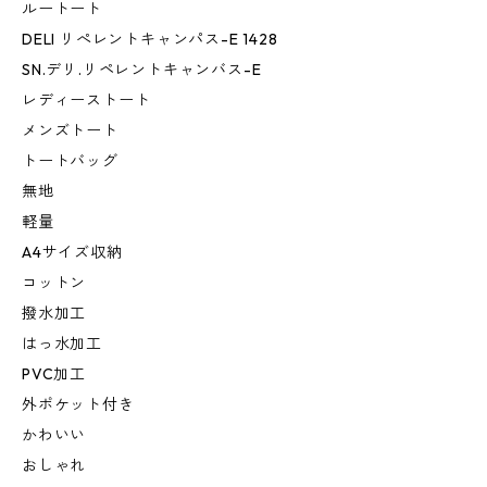
ルートート
DELI リぺレントキャンパス-E 1428
SN.デリ.リペレントキャンバス-E
レディーストート
メンズトート
トートバッグ
無地
軽量
A4サイズ収納
コットン
撥水加工
はっ水加工
PVC加工
外ポケット付き
かわいい
おしゃれ