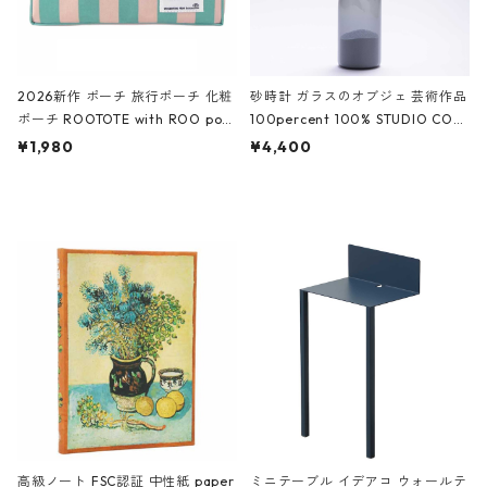
2026新作 ポーチ 旅行ポーチ 化粧
砂時計 ガラスのオブジェ 芸術作品
ポーチ ROOTOTE with ROO pou
100percent 100% STUDIO COH
ch 3532 ルートート WR.ポーチ.ラ
AKU Timeless 100パーセント ス
¥1,980
¥4,400
ミネート-W ピンク・ミント
タジオコハク タイムレス Gray グ
レー
高級ノート FSC認証 中性紙 paper
ミニテーブル イデアコ ウォールテ