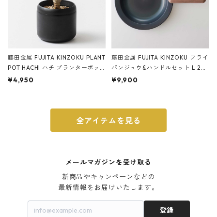
藤田金属 FUJITA KINZOKU PLANT
藤田金属 FUJITA KINZOKU フライ
POT HACHI ハチ プランターポッ
パンジュウ&ハンドルセット L 24c
ト 3号 ブラック
m ガス火・IH対応 鉄フライパン
¥4,950
¥9,900
ウォルナット
全アイテムを見る
メールマガジンを受け取る
新商品やキャンペーンなどの

最新情報をお届けいたします。
登録