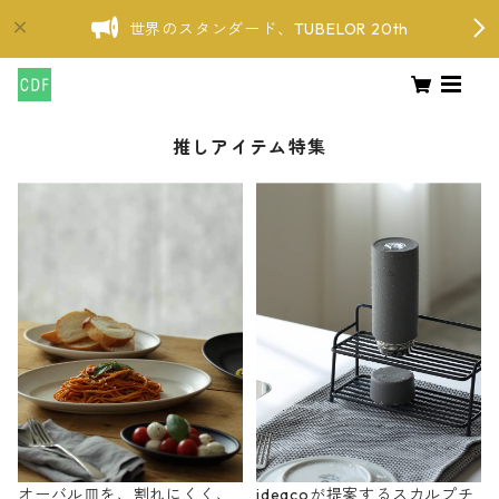
世界のスタンダード、TUBELOR 20th
推しアイテム特集
オーバル皿を、割れにくく、
ideacoが提案するスカルプチ