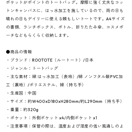
ポケットがポイントのトートバッグ。摩擦に強く丈夫なコッ
トンキャンバスに、はっ水加工を施しているので、雨の日も
晴れの日もデイリーに使える頼もしいトートです。A4サイズ
の書類、ランチボックス、ボトル、折りたたみ傘、コスメポ
ーチなどもらくらく収納します。
●商品の情報
・ブランド：ROOTOTE（ルートート）/日本
・ジャンル：トートバッグ
・主な素材：綿 はっ水加工（表地）/綿 ノンフタル酸PVC加
工（裏地）/ポリエステル、綿（持ち手）
・生産国：中国
・サイズ：約W400xD180xH280mm/約L290mm（持ち手）
・重量：約320g
・ポケット：外側ポケット x4/内側ポケット x1
・注意事項：保管の際は、温度および湿度の低い風通しのよ