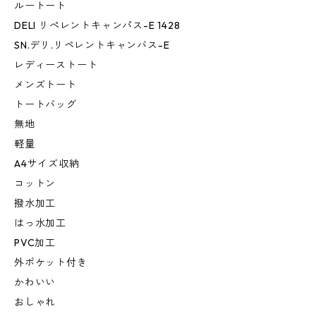
ルートート
DELI リぺレントキャンパス-E 1428
SN.デリ.リペレントキャンバス-E
レディーストート
メンズトート
トートバッグ
無地
軽量
A4サイズ収納
コットン
撥水加工
はっ水加工
PVC加工
外ポケット付き
かわいい
おしゃれ