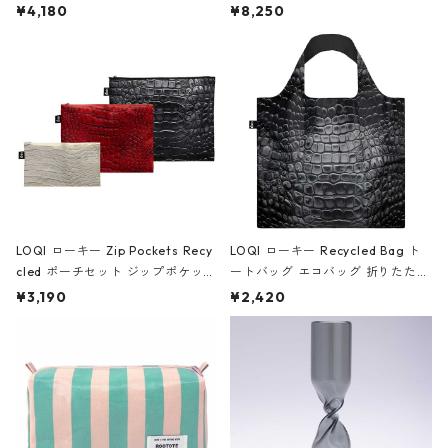
ミエ-B ショルダーバッグ グロスピ
ボストンバッグ ショルダーバッグ
¥4,180
¥8,250
ンク
JEAN-MICHEL BASQUIAT/Crown
Black ジャン=ミッシェル・バスキ
ア/クラウン ブラック
LOQI ローキー Zip Pockets Recy
LOQI ローキー Recycled Bag ト
cled ポーチセット ジップポケット
ートバッグ エコバッグ 折りたたみ
ファスナーポーチ 撥水加工 トラベ
大きめ 撥水加工 収納ポーチ CRO
¥3,190
¥2,420
ルポーチ 化粧ポーチ 3点セット C
CODILE/Black クロコダイル/ブラ
ROCODILE/Black,Burgundy,Off
ック
White クロコダイル/ブラック、バ
ーガンディー、オフホワイト