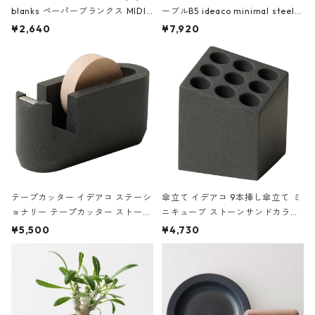
blanks ペーパーブランクス MIDI
ーブルB5 ideaco minimal steel f
ハードカバー 罫線 ヴァン・ゴッホ
urniture WALL Table B5 ネイビー
¥2,640
¥7,920
の静物画
テープカッター イデアコ ステーシ
傘立て イデアコ 9本挿し傘立て ミ
ョナリー テープカッター ストーン
ニキューブ ストーンサンドカラー
サンドカラー 石調 ideaco Station
石調 ideaco Umbrella Stand CUB
¥5,500
¥4,730
ery tape cutter ストーンサンド
E ストーンサンドブラック
ブラック