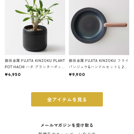
ブラック
藤田金属 FUJITA KINZOKU PLANT
藤田金属 FUJITA KINZOKU フライ
POT HACHI ハチ プランターポッ
パンジュウ&ハンドルセット L 24c
ト 3号 ブラック
m ガス火・IH対応 鉄フライパン
¥4,950
¥9,900
ウォルナット
全アイテムを見る
メールマガジンを受け取る