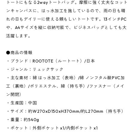
トートにもなる2wayトートバッグ。摩擦に強く丈夫なコット
ンキャンバスに、はっ水加工を施しているので、雨の日も晴
れの日もデイリーに使える頼もしいトートです。13インチPC
や、A4サイズを縦に収納可能で、ビジネスバッグとしても大
活躍します。
●商品の情報
・ブランド：ROOTOTE（ルートート）/日本
・ジャンル：リュックサック
・主な素材：綿 はっ水加工（表地）/綿 ノンフタル酸PVC加
工（裏地）/ポリエステル、綿（持ち手）/ファスナー（メイ
ン開閉）
・生産国：中国
・サイズ：約W270xD150xH370mm/約L270mm（持ち手）
・重量：約540g
・ポケット：外側ポケット x1/内側ポケット x1