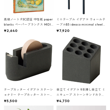
高級ノート FSC認証 中性紙 paper
ミニテーブル イデアコ ウォールテ
blanks ペーパーブランクス MIDI
ーブルB5 ideaco minimal steel f
ハードカバー 罫線 ヴァン・ゴッホ
urniture WALL Table B5 ネイビー
¥2,640
¥7,920
の静物画
テープカッター イデアコ ステーシ
傘立て イデアコ 9本挿し傘立て ミ
ョナリー テープカッター ストーン
ニキューブ ストーンサンドカラー
サンドカラー 石調 ideaco Station
石調 ideaco Umbrella Stand CUB
¥5,500
¥4,730
ery tape cutter ストーンサンド
E ストーンサンドブラック