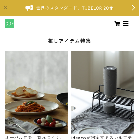
世界のスタンダード、TUBELOR 20th
推しアイテム特集
オーバル皿を、割れにくく、
ideacoが提案するスカルプチ