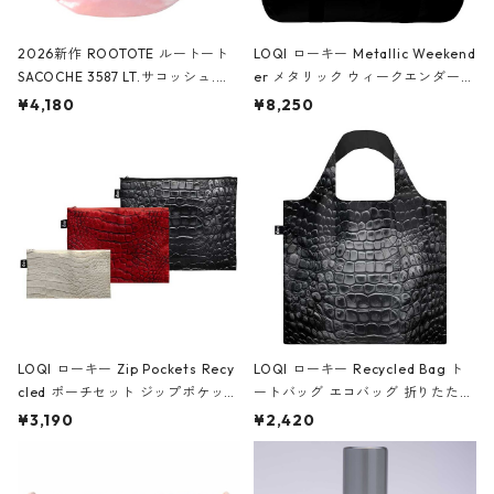
2026新作 ROOTOTE ルートート
LOQI ローキー Metallic Weekend
SACOCHE 3587 LT.サコッシュ.ル
er メタリック ウィークエンダー
ミエ-B ショルダーバッグ グロスピ
ボストンバッグ ショルダーバッグ
¥4,180
¥8,250
ンク
JEAN-MICHEL BASQUIAT/Crown
Black ジャン=ミッシェル・バスキ
ア/クラウン ブラック
LOQI ローキー Zip Pockets Recy
LOQI ローキー Recycled Bag ト
cled ポーチセット ジップポケット
ートバッグ エコバッグ 折りたたみ
ファスナーポーチ 撥水加工 トラベ
大きめ 撥水加工 収納ポーチ CRO
¥3,190
¥2,420
ルポーチ 化粧ポーチ 3点セット C
CODILE/Black クロコダイル/ブラ
ROCODILE/Black,Burgundy,Off
ック
White クロコダイル/ブラック、バ