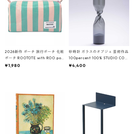
ーガンディー、オフホワイト
2026新作 ポーチ 旅行ポーチ 化粧
砂時計 ガラスのオブジェ 芸術作品
ポーチ ROOTOTE with ROO pou
100percent 100% STUDIO COH
ch 3532 ルートート WR.ポーチ.ラ
AKU Timeless 100パーセント ス
¥1,980
¥4,400
ミネート-W ピンク・ミント
タジオコハク タイムレス Gray グ
レー