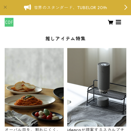
世界のスタンダード、TUBELOR 20th
推しアイテム特集
オーバル皿を、割れにくく、
ideacoが提案するスカルプチ