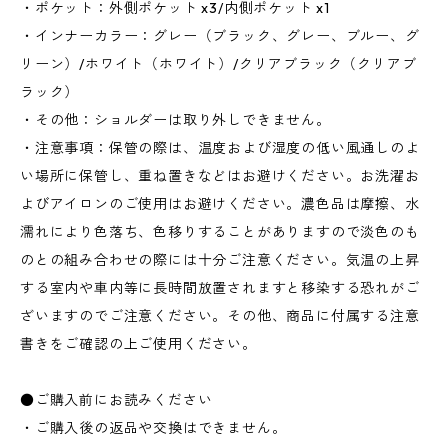
・ポケット：外側ポケット x3/内側ポケット x1
・インナーカラー：グレー（ブラック、グレー、ブルー、グ
リーン）/ホワイト（ホワイト）/クリアブラック（クリアブ
ラック）
・その他：ショルダーは取り外しできません。
・注意事項：保管の際は、温度および湿度の低い風通しのよ
い場所に保管し、重ね置きなどはお避けください。お洗濯お
よびアイロンのご使用はお避けください。濃色品は摩擦、水
濡れにより色落ち、色移りすることがありますので淡色のも
のとの組み合わせの際には十分ご注意ください。気温の上昇
する室内や車内等に長時間放置されますと移染する恐れがご
ざいますのでご注意ください。その他、商品に付属する注意
書きをご確認の上ご使用ください。
●ご購入前にお読みください
・ご購入後の返品や交換はできません。