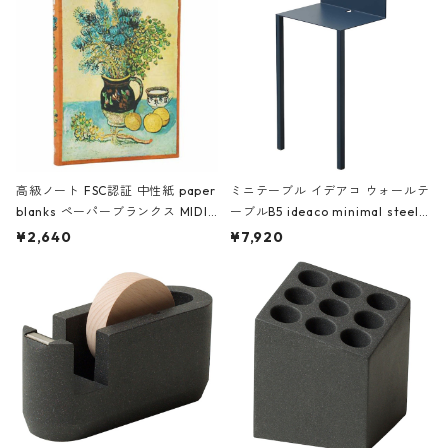
高級ノート FSC認証 中性紙 paper
ミニテーブル イデアコ ウォールテ
blanks ペーパーブランクス MIDI
ーブルB5 ideaco minimal steel f
ハードカバー 罫線 ヴァン・ゴッホ
urniture WALL Table B5 ネイビー
¥2,640
¥7,920
の静物画