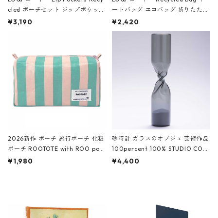
cled ポーチセット ジップポケット
ートバッグ エコバッグ 折りたたみ
ファスナーポーチ 撥水加工 トラベ
大きめ 撥水加工 収納ポーチ CRO
¥3,190
¥2,420
ルポーチ 化粧ポーチ 3点セット C
CODILE/Black クロコダイル/ブラ
ROCODILE/Black,Burgundy,Off
ック
White クロコダイル/ブラック、バ
ーガンディー、オフホワイト
2026新作 ポーチ 旅行ポーチ 化粧
砂時計 ガラスのオブジェ 芸術作品
ポーチ ROOTOTE with ROO pou
100percent 100% STUDIO COH
ch 3532 ルートート WR.ポーチ.ラ
AKU Timeless 100パーセント ス
¥1,980
¥4,400
ミネート-W ピンク・ミント
タジオコハク タイムレス Gray グ
レー