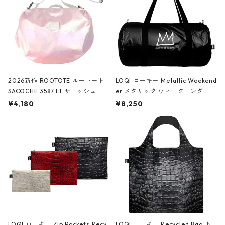
2026新作 ROOTOTE ルートート
LOQI ローキー Metallic Weekend
SACOCHE 3587 LT.サコッシュ.ル
er メタリック ウィークエンダー
ミエ-B ショルダーバッグ グロスピ
ボストンバッグ ショルダーバッグ
¥4,180
¥8,250
ンク
JEAN-MICHEL BASQUIAT/Crown
Black ジャン=ミッシェル・バスキ
ア/クラウン ブラック
LOQI ローキー Zip Pockets Recy
LOQI ローキー Recycled Bag ト