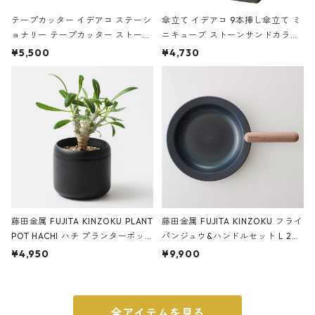
テープカッター イデアコ ステーシ
傘立て イデアコ 9本挿し傘立て ミ
ョナリー テープカッター ストーン
ニキューブ ストーンサンドカラー
サンドカラー 石調 ideaco Station
石調 ideaco Umbrella Stand CUB
¥5,500
¥4,730
ery tape cutter ストーンサンド
E ストーンサンドブラック
ブラック
藤田金属 FUJITA KINZOKU PLANT
藤田金属 FUJITA KINZOKU フライ
POT HACHI ハチ プランターポッ
パンジュウ&ハンドルセット L 24c
ト 3号 ブラック
m ガス火・IH対応 鉄フライパン
¥4,950
¥9,900
ウォルナット
全アイテムを見る