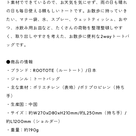
ト素材でできているので、お天気を気にせず、雨の日も晴れ
の日も毎日使える頼もしいトートです。お散歩に持っていき
たい、マナー袋、水、スプレー、ウェットティッシュ、おや
つ、水飲み用お皿など、たくさんの荷物を整理整頓しやす
く、取り出しやすさを考えた、お散歩に便利な2wayトートバ
ッグです。
●商品の情報
・ブランド：ROOTOTE（ルートート）/日本
・ジャンル：トートバッグ
・主な素材：ポリエチレン（表地）/ポリプロピレン（持ち
手）
・生産国：中国
・サイズ：約W270xD80xH210mm/約L250mm（持ち手）/
約L1200mm（ショルダー）
・重量：約190g