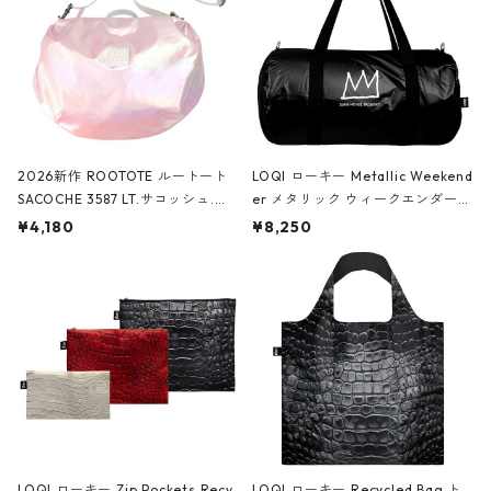
2026新作 ROOTOTE ルートート
LOQI ローキー Metallic Weekend
SACOCHE 3587 LT.サコッシュ.ル
er メタリック ウィークエンダー
ミエ-B ショルダーバッグ グロスピ
ボストンバッグ ショルダーバッグ
¥4,180
¥8,250
ンク
JEAN-MICHEL BASQUIAT/Crown
Black ジャン=ミッシェル・バスキ
ア/クラウン ブラック
LOQI ローキー Zip Pockets Recy
LOQI ローキー Recycled Bag ト