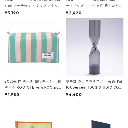
cled ポーチセット ジップポケット
ートバッグ エコバッグ 折りたたみ
ファスナーポーチ 撥水加工 トラベ
大きめ 撥水加工 収納ポーチ CRO
¥3,190
¥2,420
ルポーチ 化粧ポーチ 3点セット C
CODILE/Black クロコダイル/ブラ
ROCODILE/Black,Burgundy,Off
ック
White クロコダイル/ブラック、バ
ーガンディー、オフホワイト
2026新作 ポーチ 旅行ポーチ 化粧
砂時計 ガラスのオブジェ 芸術作品
ポーチ ROOTOTE with ROO pou
100percent 100% STUDIO COH
ch 3532 ルートート WR.ポーチ.ラ
AKU Timeless 100パーセント ス
¥1,980
¥4,400
ミネート-W ピンク・ミント
タジオコハク タイムレス Gray グ
レー