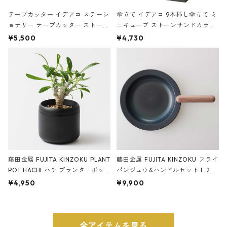
テープカッター イデアコ ステーシ
傘立て イデアコ 9本挿し傘立て ミ
ョナリー テープカッター ストーン
ニキューブ ストーンサンドカラー
サンドカラー 石調 ideaco Station
石調 ideaco Umbrella Stand CUB
¥5,500
¥4,730
ery tape cutter ストーンサンド
E ストーンサンドブラック
ブラック
藤田金属 FUJITA KINZOKU PLANT
藤田金属 FUJITA KINZOKU フライ
POT HACHI ハチ プランターポッ
パンジュウ&ハンドルセット L 24c
ト 3号 ブラック
m ガス火・IH対応 鉄フライパン
¥4,950
¥9,900
ウォルナット
全アイテムを見る