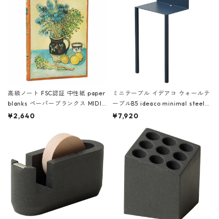
高級ノート FSC認証 中性紙 paper
ミニテーブル イデアコ ウォールテ
blanks ペーパーブランクス MIDI
ーブルB5 ideaco minimal steel f
ハードカバー 罫線 ヴァン・ゴッホ
urniture WALL Table B5 ネイビー
¥2,640
¥7,920
の静物画