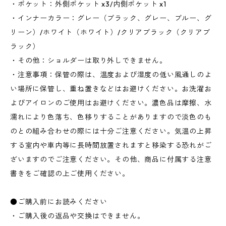
・ポケット：外側ポケット x3/内側ポケット x1
・インナーカラー：グレー（ブラック、グレー、ブルー、グ
リーン）/ホワイト（ホワイト）/クリアブラック（クリアブ
ラック）
・その他：ショルダーは取り外しできません。
・注意事項：保管の際は、温度および湿度の低い風通しのよ
い場所に保管し、重ね置きなどはお避けください。お洗濯お
よびアイロンのご使用はお避けください。濃色品は摩擦、水
濡れにより色落ち、色移りすることがありますので淡色のも
のとの組み合わせの際には十分ご注意ください。気温の上昇
する室内や車内等に長時間放置されますと移染する恐れがご
ざいますのでご注意ください。その他、商品に付属する注意
書きをご確認の上ご使用ください。
●ご購入前にお読みください
・ご購入後の返品や交換はできません。