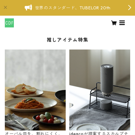
世界のスタンダード、TUBELOR 20th
推しアイテム特集
オーバル皿を、割れにくく、
ideacoが提案するスカルプチ