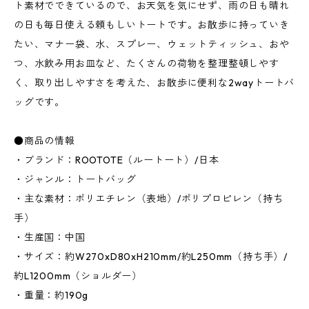
ト素材でできているので、お天気を気にせず、雨の日も晴れ
の日も毎日使える頼もしいトートです。お散歩に持っていき
たい、マナー袋、水、スプレー、ウェットティッシュ、おや
つ、水飲み用お皿など、たくさんの荷物を整理整頓しやす
く、取り出しやすさを考えた、お散歩に便利な2wayトートバ
ッグです。
●商品の情報
・ブランド：ROOTOTE（ルートート）/日本
・ジャンル：トートバッグ
・主な素材：ポリエチレン（表地）/ポリプロピレン（持ち
手）
・生産国：中国
・サイズ：約W270xD80xH210mm/約L250mm（持ち手）/
約L1200mm（ショルダー）
・重量：約190g