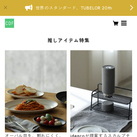
世界のスタンダード、TUBELOR 20th
推しアイテム特集
オーバル皿を、割れにくく、
ideacoが提案するスカルプチ