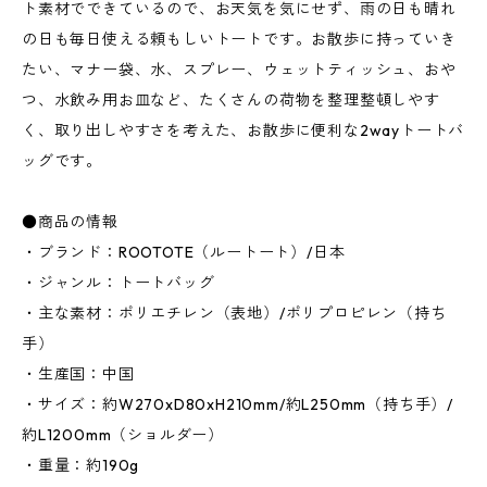
ト素材でできているので、お天気を気にせず、雨の日も晴れ
の日も毎日使える頼もしいトートです。お散歩に持っていき
たい、マナー袋、水、スプレー、ウェットティッシュ、おや
つ、水飲み用お皿など、たくさんの荷物を整理整頓しやす
く、取り出しやすさを考えた、お散歩に便利な2wayトートバ
ッグです。
●商品の情報
・ブランド：ROOTOTE（ルートート）/日本
・ジャンル：トートバッグ
・主な素材：ポリエチレン（表地）/ポリプロピレン（持ち
手）
・生産国：中国
・サイズ：約W270xD80xH210mm/約L250mm（持ち手）/
約L1200mm（ショルダー）
・重量：約190g