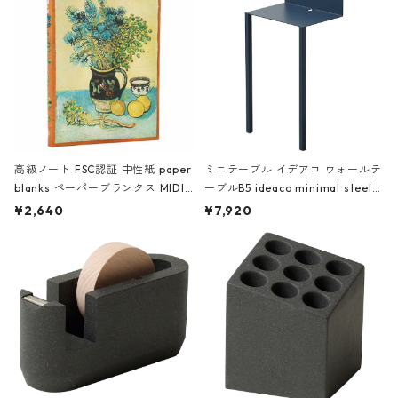
高級ノート FSC認証 中性紙 paper
ミニテーブル イデアコ ウォールテ
blanks ペーパーブランクス MIDI
ーブルB5 ideaco minimal steel f
ハードカバー 罫線 ヴァン・ゴッホ
urniture WALL Table B5 ネイビー
¥2,640
¥7,920
の静物画