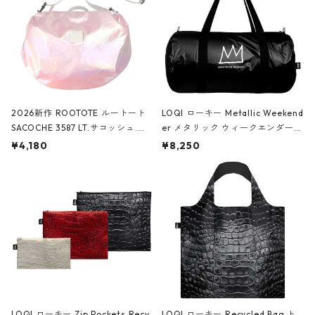
2026新作 ROOTOTE ルートート
LOQI ローキー Metallic Weekend
SACOCHE 3587 LT.サコッシュ.ル
er メタリック ウィークエンダー
ミエ-B ショルダーバッグ グロスピ
ボストンバッグ ショルダーバッグ
¥4,180
¥8,250
ンク
JEAN-MICHEL BASQUIAT/Crown
Black ジャン=ミッシェル・バスキ
ア/クラウン ブラック
LOQI ローキー Zip Pockets Recy
LOQI ローキー Recycled Bag ト