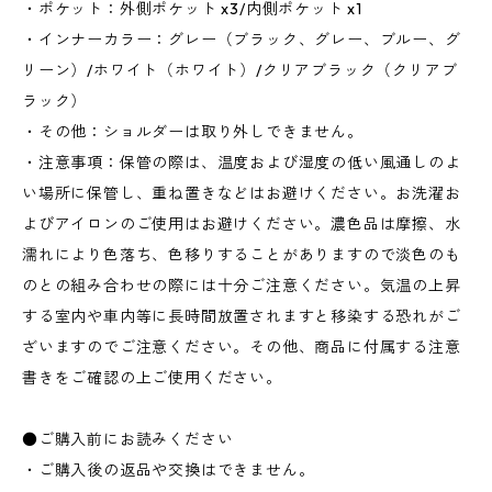
・ポケット：外側ポケット x3/内側ポケット x1
・インナーカラー：グレー（ブラック、グレー、ブルー、グ
リーン）/ホワイト（ホワイト）/クリアブラック（クリアブ
ラック）
・その他：ショルダーは取り外しできません。
・注意事項：保管の際は、温度および湿度の低い風通しのよ
い場所に保管し、重ね置きなどはお避けください。お洗濯お
よびアイロンのご使用はお避けください。濃色品は摩擦、水
濡れにより色落ち、色移りすることがありますので淡色のも
のとの組み合わせの際には十分ご注意ください。気温の上昇
する室内や車内等に長時間放置されますと移染する恐れがご
ざいますのでご注意ください。その他、商品に付属する注意
書きをご確認の上ご使用ください。
●ご購入前にお読みください
・ご購入後の返品や交換はできません。