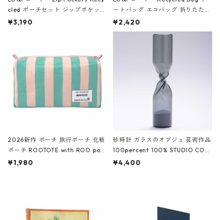
cled ポーチセット ジップポケット
ートバッグ エコバッグ 折りたたみ
ファスナーポーチ 撥水加工 トラベ
大きめ 撥水加工 収納ポーチ CRO
¥3,190
¥2,420
ルポーチ 化粧ポーチ 3点セット C
CODILE/Black クロコダイル/ブラ
ROCODILE/Black,Burgundy,Off
ック
White クロコダイル/ブラック、バ
ーガンディー、オフホワイト
2026新作 ポーチ 旅行ポーチ 化粧
砂時計 ガラスのオブジェ 芸術作品
ポーチ ROOTOTE with ROO pou
100percent 100% STUDIO COH
ch 3532 ルートート WR.ポーチ.ラ
AKU Timeless 100パーセント ス
¥1,980
¥4,400
ミネート-W ピンク・ミント
タジオコハク タイムレス Gray グ
レー