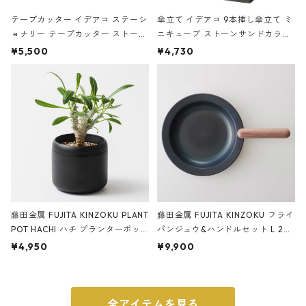
テープカッター イデアコ ステーシ
傘立て イデアコ 9本挿し傘立て ミ
ョナリー テープカッター ストーン
ニキューブ ストーンサンドカラー
サンドカラー 石調 ideaco Station
石調 ideaco Umbrella Stand CUB
¥5,500
¥4,730
ery tape cutter ストーンサンド
E ストーンサンドブラック
ブラック
藤田金属 FUJITA KINZOKU PLANT
藤田金属 FUJITA KINZOKU フライ
POT HACHI ハチ プランターポッ
パンジュウ&ハンドルセット L 24c
ト 3号 ブラック
m ガス火・IH対応 鉄フライパン
¥4,950
¥9,900
ウォルナット
全アイテムを見る