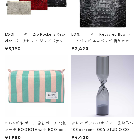
LOQI ローキー Zip Pockets Recy
LOQI ローキー Recycled Bag ト
cled ポーチセット ジップポケット
ートバッグ エコバッグ 折りたたみ
ファスナーポーチ 撥水加工 トラベ
大きめ 撥水加工 収納ポーチ CRO
¥3,190
¥2,420
ルポーチ 化粧ポーチ 3点セット C
CODILE/Black クロコダイル/ブラ
ROCODILE/Black,Burgundy,Off
ック
White クロコダイル/ブラック、バ
ーガンディー、オフホワイト
2026新作 ポーチ 旅行ポーチ 化粧
砂時計 ガラスのオブジェ 芸術作品
ポーチ ROOTOTE with ROO pou
100percent 100% STUDIO COH
ch 3532 ルートート WR.ポーチ.ラ
AKU Timeless 100パーセント ス
¥1,980
¥4,400