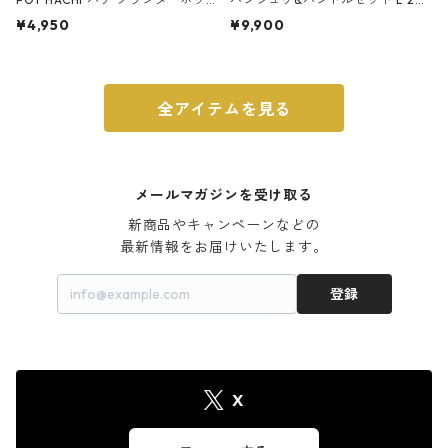
ト 3号 ブラック
m ガス火・IH対応 鉄フライパン
¥4,950
¥9,900
ウォルナット
全アイテムを見る
メールマガジンを受け取る
新商品やキャンペーンなどの

最新情報をお届けいたします。
登録
X