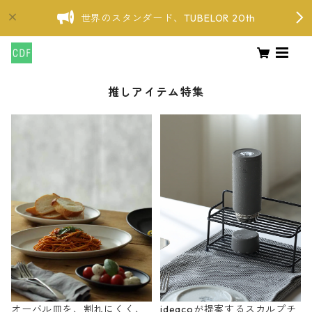
世界のスタンダード、TUBELOR 20th
推しアイテム特集
オーバル皿を、割れにくく、
ideacoが提案するスカルプチ