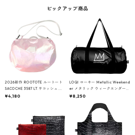
ピックアップ商品
2026新作 ROOTOTE ルートート
LOQI ローキー Metallic Weekend
SACOCHE 3587 LT.サコッシュ.ル
er メタリック ウィークエンダー
ミエ-B ショルダーバッグ グロスピ
ボストンバッグ ショルダーバッグ
¥4,180
¥8,250
ンク
JEAN-MICHEL BASQUIAT/Crown
Black ジャン=ミッシェル・バスキ
ア/クラウン ブラック