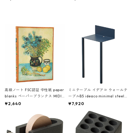
ミネート-W ピンク・ミント
タジオコハク タイムレス Gray グ
レー
高級ノート FSC認証 中性紙 paper
ミニテーブル イデアコ ウォールテ
blanks ペーパーブランクス MIDI
ーブルB5 ideaco minimal steel f
ハードカバー 罫線 ヴァン・ゴッホ
urniture WALL Table B5 ネイビー
¥2,640
¥7,920
の静物画