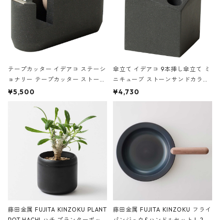
テープカッター イデアコ ステーシ
傘立て イデアコ 9本挿し傘立て ミ
ョナリー テープカッター ストーン
ニキューブ ストーンサンドカラー
サンドカラー 石調 ideaco Station
石調 ideaco Umbrella Stand CUB
¥5,500
¥4,730
ery tape cutter ストーンサンド
E ストーンサンドブラック
ブラック
藤田金属 FUJITA KINZOKU PLANT
藤田金属 FUJITA KINZOKU フライ
POT HACHI ハチ プランターポッ
パンジュウ&ハンドルセット L 24c