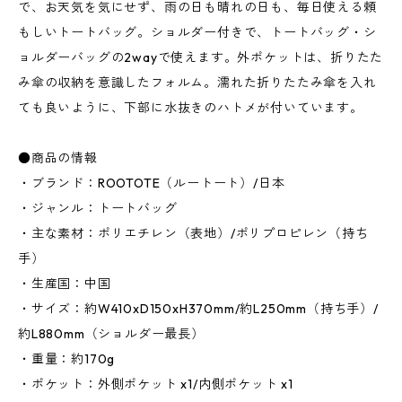
で、お天気を気にせず、雨の日も晴れの日も、毎日使える頼
もしいトートバッグ。ショルダー付きで、トートバッグ・シ
ョルダーバッグの2wayで使えます。外ポケットは、折りたた
み傘の収納を意識したフォルム。濡れた折りたたみ傘を入れ
ても良いように、下部に水抜きのハトメが付いています。
●商品の情報
・ブランド：ROOTOTE（ルートート）/日本
・ジャンル：トートバッグ
・主な素材：ポリエチレン（表地）/ポリプロピレン（持ち
手）
・生産国：中国
・サイズ：約W410xD150xH370mm/約L250mm（持ち手）/
約L880mm（ショルダー最長）
・重量：約170g
・ポケット：外側ポケット x1/内側ポケット x1