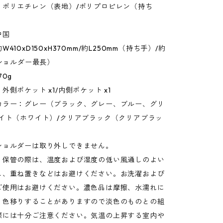
：ポリエチレン（表地）/ポリプロピレン（持ち
中国
410xD150xH370mm/約L250mm（持ち手）/約
（ショルダー最長）
70g
外側ポケット x1/内側ポケット x1
カラー：グレー（ブラック、グレー、ブルー、グリ
ワイト（ホワイト）/クリアブラック（クリアブラッ
ショルダーは取り外しできません。
：保管の際は、温度および湿度の低い風通しのよい
し、重ね置きなどはお避けください。お洗濯および
ご使用はお避けください。濃色品は摩擦、水濡れに
、色移りすることがありますので淡色のものとの組
際には十分ご注意ください。気温の上昇する室内や