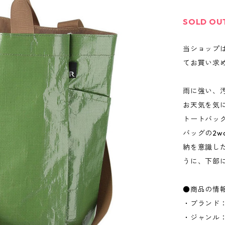
SOLD OU
当ショップ
てお買い求
雨に強い、
お天気を気
トートバッ
バッグの2
納を意識し
うに、下部
●商品の情
・ブランド：
・ジャンル