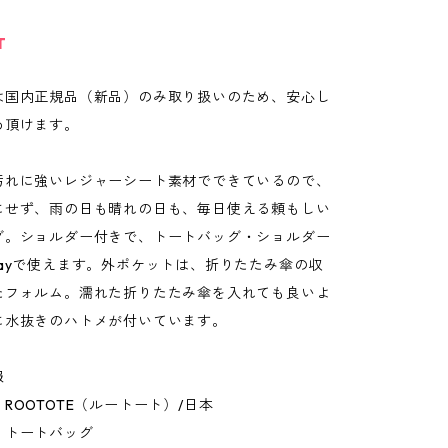
T
は国内正規品（新品）のみ取り扱いのため、安心し
め頂けます。
汚れに強いレジャーシート素材でできているので、
にせず、雨の日も晴れの日も、毎日使える頼もしい
グ。ショルダー付きで、トートバッグ・ショルダー
wayで使えます。外ポケットは、折りたたみ傘の収
たフォルム。濡れた折りたたみ傘を入れても良いよ
に水抜きのハトメが付いています。
報
ROOTOTE（ルートート）/日本
：トートバッグ