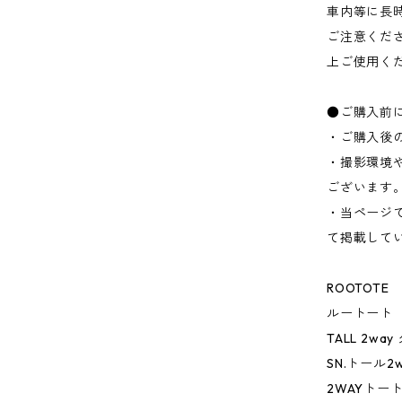
車内等に長
ご注意くだ
上ご使用く
●ご購入前
・ご購入後
・撮影環境
ございます
・当ページ
て掲載して
ROOTOTE
ルートート
TALL 2way
SN.トール2
2WAYトー