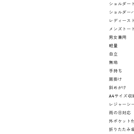
ショルダー
ショルダー
レディース
メンズトー
男女兼用
軽量
自立
無地
手持ち
肩掛け
斜めがけ
A4サイズ収
レジャーシ
雨の日対応
外ポケット
折りたたみ