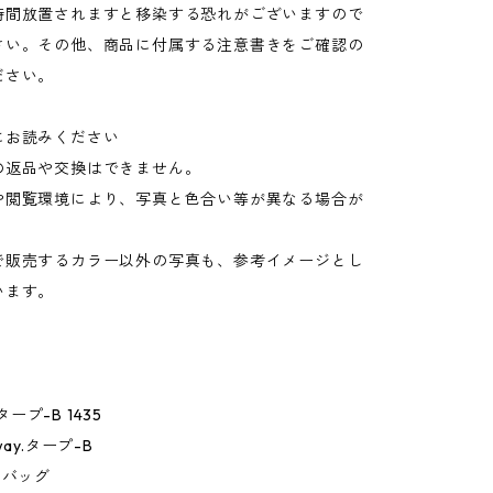
時間放置されますと移染する恐れがございますので
さい。その他、商品に付属する注意書きをご確認の
ださい。
にお読みください
の返品や交換はできません。
や閲覧環境により、写真と色合い等が異なる場合が
。
で販売するカラー以外の写真も、参考イメージとし
います。
 タープ-B 1435
way.タープ-B
トバッグ