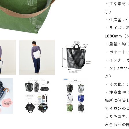
・主な素材
手）
・生産国：
・サイズ：約W
L880mm
・重量：約1
・ポケット：
・インナー
ーン）/ホ
ク）
・その他：
・注意事項
場所に保管
アイロンの
より色落ち
み合わせの