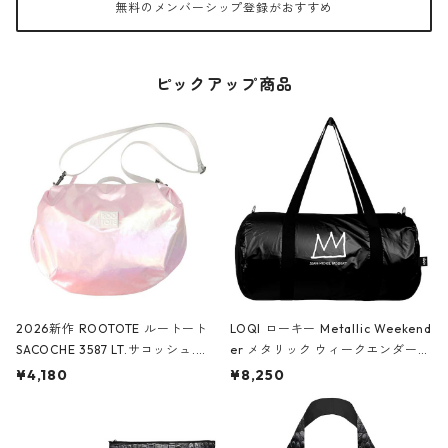
無料のメンバーシップ登録がおすすめ
ピックアップ商品
2026新作 ROOTOTE ルートート
LOQI ローキー Metallic Weekend
SACOCHE 3587 LT.サコッシュ.ル
er メタリック ウィークエンダー
ミエ-B ショルダーバッグ グロスピ
ボストンバッグ ショルダーバッグ
¥4,180
¥8,250
ンク
JEAN-MICHEL BASQUIAT/Crown
Black ジャン=ミッシェル・バスキ
ア/クラウン ブラック