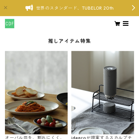
世界のスタンダード、TUBELOR 20th
推しアイテム特集
オーバル皿を、割れにくく、
ideacoが提案するスカルプチ