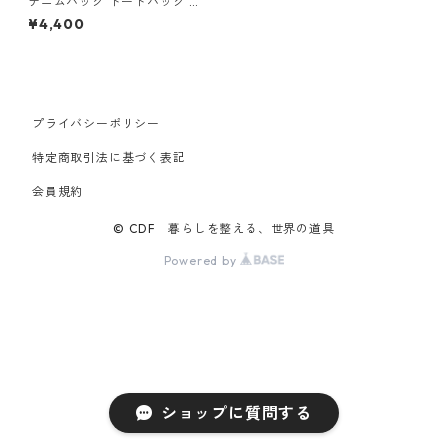
デニムバッグ トートバッグ R
OOTOTE ルートート ミディア
¥4,400
ム.デニム-A ダーク
プライバシーポリシー
特定商取引法に基づく表記
会員規約
© CDF 暮らしを整える、世界の道具
Powered by
ショップに質問する