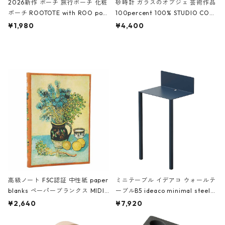
2026新作 ポーチ 旅行ポーチ 化粧
砂時計 ガラスのオブジェ 芸術作品
ポーチ ROOTOTE with ROO pou
100percent 100% STUDIO COH
ch 3532 ルートート WR.ポーチ.ラ
AKU Timeless 100パーセント ス
¥1,980
¥4,400
ミネート-W ピンク・ミント
タジオコハク タイムレス Gray グ
レー
高級ノート FSC認証 中性紙 paper
ミニテーブル イデアコ ウォールテ
blanks ペーパーブランクス MIDI
ーブルB5 ideaco minimal steel f
ハードカバー 罫線 ヴァン・ゴッホ
urniture WALL Table B5 ネイビー
¥2,640
¥7,920
の静物画