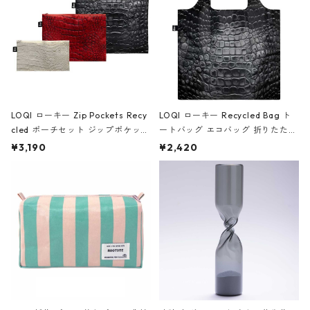
LOQI ローキー Zip Pockets Recy
LOQI ローキー Recycled Bag ト
cled ポーチセット ジップポケット
ートバッグ エコバッグ 折りたたみ
ファスナーポーチ 撥水加工 トラベ
大きめ 撥水加工 収納ポーチ CRO
¥3,190
¥2,420
ルポーチ 化粧ポーチ 3点セット C
CODILE/Black クロコダイル/ブラ
ROCODILE/Black,Burgundy,Off
ック
White クロコダイル/ブラック、バ
ーガンディー、オフホワイト