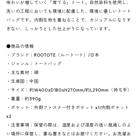
味わいが増していく「育てる」トート。自然染料を使用し、
洗いの工程においても環境に配慮した、環境に優しいトート
バッグです。内側生地を重ねることで、カジュアルになりす
ぎない、しっかりとした仕上がりになっています。
●商品の情報
・ブランド：ROOTOTE（ルートート）/日本
・ジャンル：トートバッグ
・主な素材：綿
・生産国：中国
・サイズ：約W400xD180xH270mm/約L290mm（持ち手）
・重量：約390g
・ポケット：外側ファスナー付きポケット x1/内側ポケット
x2
・注意事項：保管の際は、温度および湿度の低い風通しのよ
い場所に保管し、重ね置きなどはお避けください。お洗濯お