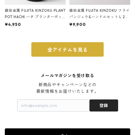
藤田金属 FUJITA KINZOKU PLANT
藤田金属 FUJITA KINZOKU フライ
POT HACHI ハチ プランターポッ
パンジュウ&ハンドルセット L 24c
ト 3号 ブラック
m ガス火・IH対応 鉄フライパン
¥4,950
¥9,900
ウォルナット
全アイテムを見る
メールマガジンを受け取る
新商品やキャンペーンなどの

最新情報をお届けいたします。
登録