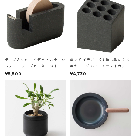
テープカッター イデアコ ステーシ
傘立て イデアコ 9本挿し傘立て ミ
ョナリー テープカッター ストーン
ニキューブ ストーンサンドカラー
サンドカラー 石調 ideaco Station
石調 ideaco Umbrella Stand CUB
¥5,500
¥4,730
ery tape cutter ストーンサンド
E ストーンサンドブラック
ブラック