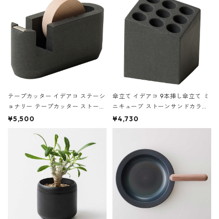
テープカッター イデアコ ステーシ
傘立て イデアコ 9本挿し傘立て ミ
ョナリー テープカッター ストーン
ニキューブ ストーンサンドカラー
サンドカラー 石調 ideaco Station
石調 ideaco Umbrella Stand CUB
¥5,500
¥4,730
ery tape cutter ストーンサンド
E ストーンサンドブラック
ブラック