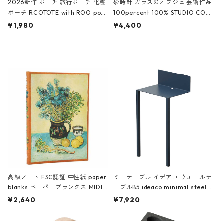
2026新作 ポーチ 旅行ポーチ 化粧
砂時計 ガラスのオブジェ 芸術作品
ポーチ ROOTOTE with ROO pou
100percent 100% STUDIO COH
ch 3532 ルートート WR.ポーチ.ラ
AKU Timeless 100パーセント ス
¥1,980
¥4,400
ミネート-W ピンク・ミント
タジオコハク タイムレス Gray グ
レー
高級ノート FSC認証 中性紙 paper
ミニテーブル イデアコ ウォールテ
blanks ペーパーブランクス MIDI
ーブルB5 ideaco minimal steel f
ハードカバー 罫線 ヴァン・ゴッホ
urniture WALL Table B5 ネイビー
¥2,640
¥7,920
の静物画