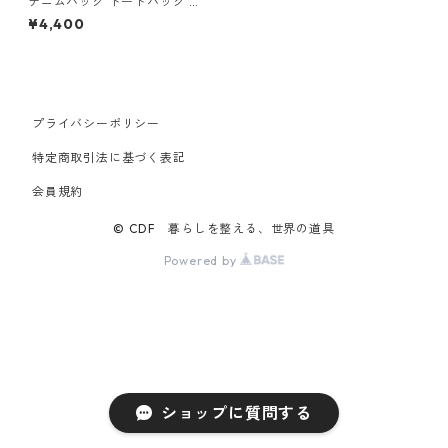
デニムバッグ トートバッグ R
OOTOTE ルートート ミディア
¥4,400
ム.デニム-A ブルー
プライバシーポリシー
特定商取引法に基づく表記
会員規約
© CDF 暮らしを整える、世界の道具
Powered by
ショップに質問する