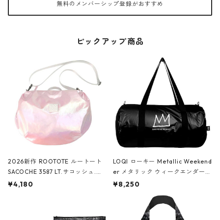
無料のメンバーシップ登録がおすすめ
ピックアップ商品
2026新作 ROOTOTE ルートート
LOQI ローキー Metallic Weekend
SACOCHE 3587 LT.サコッシュ.ル
er メタリック ウィークエンダー
ミエ-B ショルダーバッグ グロスピ
ボストンバッグ ショルダーバッグ
¥4,180
¥8,250
ンク
JEAN-MICHEL BASQUIAT/Crown
Black ジャン=ミッシェル・バスキ
ア/クラウン ブラック