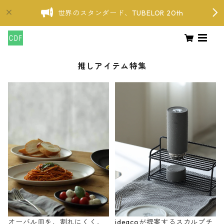
世界のスタンダード、TUBELOR 20th
推しアイテム特集
オーバル皿を、割れにくく、
ideacoが提案するスカルプチ