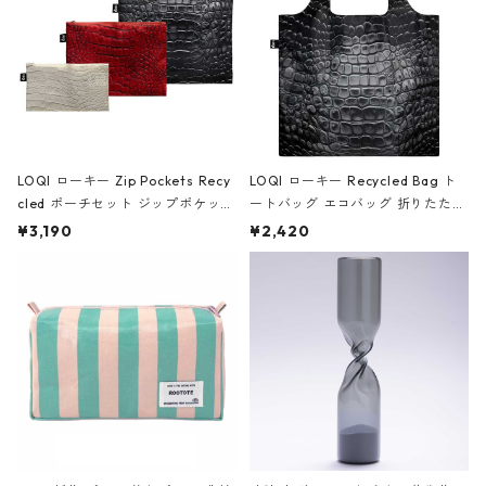
LOQI ローキー Zip Pockets Recy
LOQI ローキー Recycled Bag ト
cled ポーチセット ジップポケット
ートバッグ エコバッグ 折りたたみ
ファスナーポーチ 撥水加工 トラベ
大きめ 撥水加工 収納ポーチ CRO
¥3,190
¥2,420
ルポーチ 化粧ポーチ 3点セット C
CODILE/Black クロコダイル/ブラ
ROCODILE/Black,Burgundy,Off
ック
White クロコダイル/ブラック、バ
ーガンディー、オフホワイト