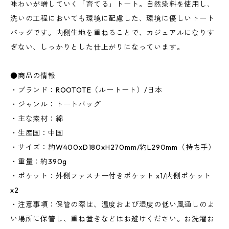
味わいが増していく「育てる」トート。自然染料を使用し、
洗いの工程においても環境に配慮した、環境に優しいトート
バッグです。内側生地を重ねることで、カジュアルになりす
ぎない、しっかりとした仕上がりになっています。
●商品の情報
・ブランド：ROOTOTE（ルートート）/日本
・ジャンル：トートバッグ
・主な素材：綿
・生産国：中国
・サイズ：約W400xD180xH270mm/約L290mm（持ち手）
・重量：約390g
・ポケット：外側ファスナー付きポケット x1/内側ポケット
x2
・注意事項：保管の際は、温度および湿度の低い風通しのよ
い場所に保管し、重ね置きなどはお避けください。お洗濯お