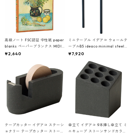
高級ノート FSC認証 中性紙 paper
ミニテーブル イデアコ ウォールテ
blanks ペーパーブランクス MIDI
ーブルB5 ideaco minimal steel f
ハードカバー 罫線 ヴァン・ゴッホ
urniture WALL Table B5 ネイビー
¥2,640
¥7,920
の静物画
テープカッター イデアコ ステーシ
傘立て イデアコ 9本挿し傘立て ミ
ョナリー テープカッター ストーン
ニキューブ ストーンサンドカラー