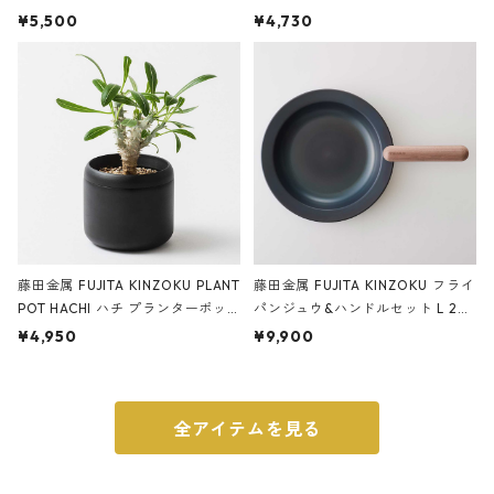
サンドカラー 石調 ideaco Station
石調 ideaco Umbrella Stand CUB
¥5,500
¥4,730
ery tape cutter ストーンサンド
E ストーンサンドブラック
ブラック
藤田金属 FUJITA KINZOKU PLANT
藤田金属 FUJITA KINZOKU フライ
POT HACHI ハチ プランターポッ
パンジュウ&ハンドルセット L 24c
ト 3号 ブラック
m ガス火・IH対応 鉄フライパン
¥4,950
¥9,900
ウォルナット
全アイテムを見る