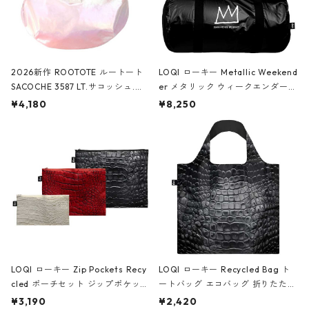
2026新作 ROOTOTE ルートート
LOQI ローキー Metallic Weekend
SACOCHE 3587 LT.サコッシュ.ル
er メタリック ウィークエンダー
ミエ-B ショルダーバッグ グロスピ
ボストンバッグ ショルダーバッグ
¥4,180
¥8,250
ンク
JEAN-MICHEL BASQUIAT/Crown
Black ジャン=ミッシェル・バスキ
ア/クラウン ブラック
LOQI ローキー Zip Pockets Recy
LOQI ローキー Recycled Bag ト
cled ポーチセット ジップポケット
ートバッグ エコバッグ 折りたたみ
ファスナーポーチ 撥水加工 トラベ
大きめ 撥水加工 収納ポーチ CRO
¥3,190
¥2,420