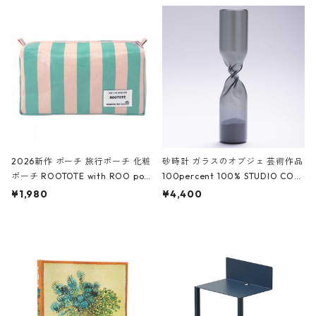
ルポーチ 化粧ポーチ 3点セット C
CODILE/Black クロコダイル/ブラ
ROCODILE/Black,Burgundy,Off
ック
White クロコダイル/ブラック、バ
ーガンディー、オフホワイト
2026新作 ポーチ 旅行ポーチ 化粧
砂時計 ガラスのオブジェ 芸術作品
ポーチ ROOTOTE with ROO pou
100percent 100% STUDIO COH
ch 3532 ルートート WR.ポーチ.ラ
AKU Timeless 100パーセント ス
¥1,980
¥4,400
ミネート-W ピンク・ミント
タジオコハク タイムレス Gray グ
レー