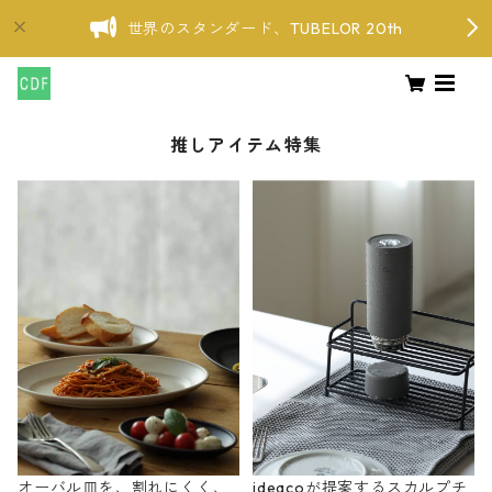
世界のスタンダード、TUBELOR 20th
推しアイテム特集
オーバル皿を、割れにくく、
ideacoが提案するスカルプチ