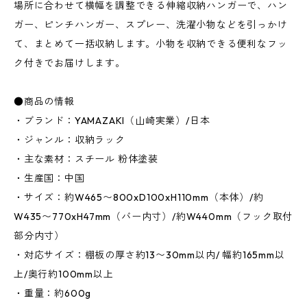
場所に合わせて横幅を調整できる伸縮収納ハンガーで、ハン
ガー、ピンチハンガー、スプレー、洗濯小物などを引っかけ
て、まとめて一括収納します。小物を収納できる便利なフッ
ク付きでお届けします。
●商品の情報
・ブランド：YAMAZAKI（山崎実業）/日本
・ジャンル：収納ラック
・主な素材：スチール 粉体塗装
・生産国：中国
・サイズ：約W465〜800xD100xH110mm（本体）/約
W435〜770xH47mm（バー内寸）/約W440mm（フック取付
部分内寸）
・対応サイズ：棚板の厚さ約13〜30mm以内/ 幅約165mm以
上/奥行約100mm以上
・重量：約600g