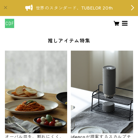
世界のスタンダード、TUBELOR 20th
推しアイテム特集
オーバル皿を、割れにくく、
ideacoが提案するスカルプチ