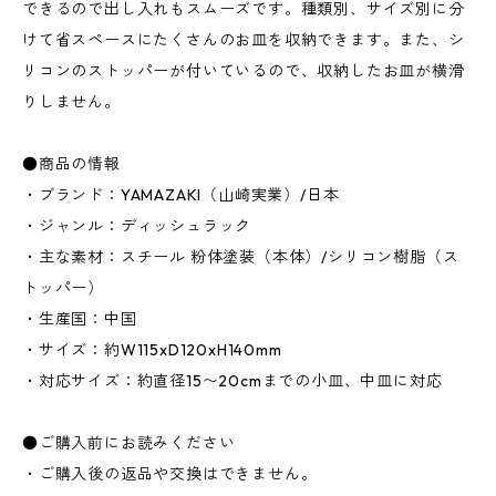
できるので出し入れもスムーズです。種類別、サイズ別に分
けて省スペースにたくさんのお皿を収納できます。また、シ
リコンのストッパーが付いているので、収納したお皿が横滑
りしません。
●商品の情報
・ブランド：YAMAZAKI（山崎実業）/日本
・ジャンル：ディッシュラック
・主な素材：スチール 粉体塗装（本体）/シリコン樹脂（ス
トッパー）
・生産国：中国
・サイズ：約W115xD120xH140mm
・対応サイズ：約直径15〜20cmまでの小皿、中皿に対応
●ご購入前にお読みください
・ご購入後の返品や交換はできません。