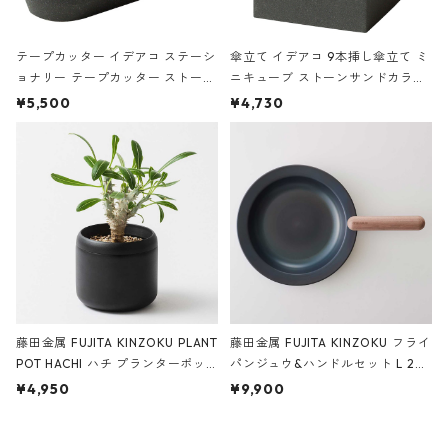
テープカッター イデアコ ステーシ
傘立て イデアコ 9本挿し傘立て ミ
ョナリー テープカッター ストーン
ニキューブ ストーンサンドカラー
サンドカラー 石調 ideaco Station
石調 ideaco Umbrella Stand CUB
¥5,500
¥4,730
ery tape cutter ストーンサンド
E ストーンサンドブラック
ブラック
藤田金属 FUJITA KINZOKU PLANT
藤田金属 FUJITA KINZOKU フライ
POT HACHI ハチ プランターポッ
パンジュウ&ハンドルセット L 24c
ト 3号 ブラック
m ガス火・IH対応 鉄フライパン
¥4,950
¥9,900
ウォルナット