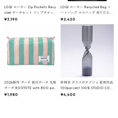
LOQI ローキー Zip Pockets Recy
LOQI ローキー Recycled Bag ト
cled ポーチセット ジップポケット
ートバッグ エコバッグ 折りたたみ
ファスナーポーチ 撥水加工 トラベ
大きめ 撥水加工 収納ポーチ CRO
¥3,190
¥2,420
ルポーチ 化粧ポーチ 3点セット C
CODILE/Black クロコダイル/ブラ
ROCODILE/Black,Burgundy,Off
ック
White クロコダイル/ブラック、バ
ーガンディー、オフホワイト
2026新作 ポーチ 旅行ポーチ 化粧
砂時計 ガラスのオブジェ 芸術作品
ポーチ ROOTOTE with ROO pou
100percent 100% STUDIO COH
ch 3532 ルートート WR.ポーチ.ラ
AKU Timeless 100パーセント ス
¥1,980
¥4,400
ミネート-W ピンク・ミント
タジオコハク タイムレス Gray グ
レー