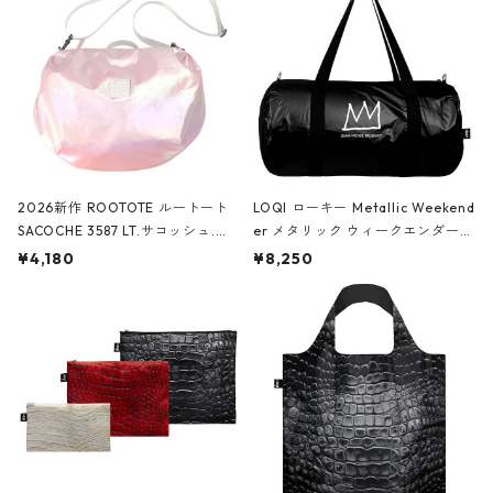
2026新作 ROOTOTE ルートート
LOQI ローキー Metallic Weekend
SACOCHE 3587 LT.サコッシュ.ル
er メタリック ウィークエンダー
ミエ-B ショルダーバッグ グロスピ
ボストンバッグ ショルダーバッグ
¥4,180
¥8,250
ンク
JEAN-MICHEL BASQUIAT/Crown
Black ジャン=ミッシェル・バスキ
ア/クラウン ブラック