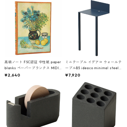
高級ノート FSC認証 中性紙 paper
ミニテーブル イデアコ ウォールテ
blanks ペーパーブランクス MIDI
ーブルB5 ideaco minimal steel f
ハードカバー 罫線 ヴァン・ゴッホ
urniture WALL Table B5 ネイビー
¥2,640
¥7,920
の静物画