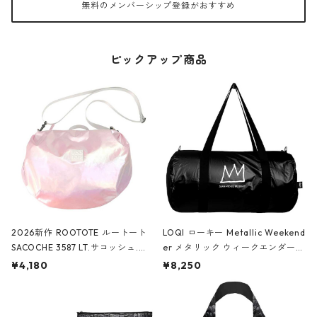
無料のメンバーシップ登録がおすすめ
ピックアップ商品
2026新作 ROOTOTE ルートート
LOQI ローキー Metallic Weekend
SACOCHE 3587 LT.サコッシュ.ル
er メタリック ウィークエンダー
ミエ-B ショルダーバッグ グロスピ
ボストンバッグ ショルダーバッグ
¥4,180
¥8,250
ンク
JEAN-MICHEL BASQUIAT/Crown
Black ジャン=ミッシェル・バスキ
ア/クラウン ブラック