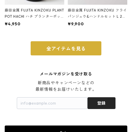
藤田金属 FUJITA KINZOKU PLANT
藤田金属 FUJITA KINZOKU フライ
POT HACHI ハチ プランターポッ
パンジュウ&ハンドルセット L 24c
ト 3号 ブラック
m ガス火・IH対応 鉄フライパン
¥4,950
¥9,900
ウォルナット
全アイテムを見る
メールマガジンを受け取る
新商品やキャンペーンなどの

最新情報をお届けいたします。
登録