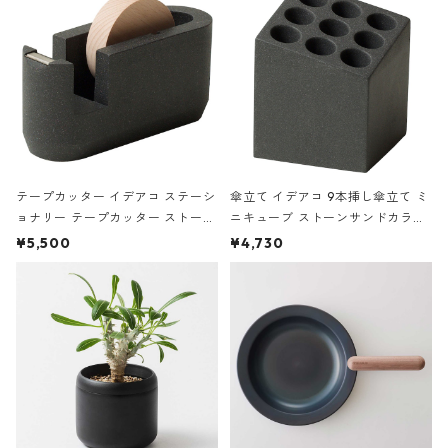
テープカッター イデアコ ステーシ
傘立て イデアコ 9本挿し傘立て ミ
ョナリー テープカッター ストーン
ニキューブ ストーンサンドカラー
サンドカラー 石調 ideaco Station
石調 ideaco Umbrella Stand CUB
¥5,500
¥4,730
ery tape cutter ストーンサンド
E ストーンサンドブラック
ブラック