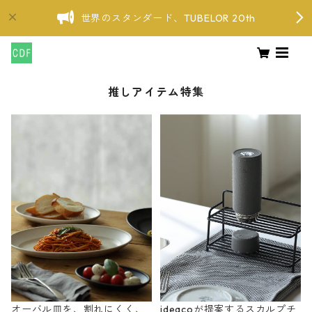
世界のスタンダード、TUBELOR 20th
推しアイテム特集
オーバル皿を、割れにくく、
ideacoが提案するスカルプチ