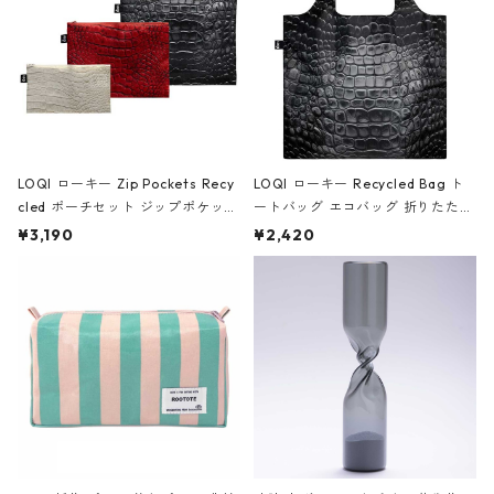
LOQI ローキー Zip Pockets Recy
LOQI ローキー Recycled Bag ト
cled ポーチセット ジップポケット
ートバッグ エコバッグ 折りたたみ
ファスナーポーチ 撥水加工 トラベ
大きめ 撥水加工 収納ポーチ CRO
¥3,190
¥2,420
ルポーチ 化粧ポーチ 3点セット C
CODILE/Black クロコダイル/ブラ
ROCODILE/Black,Burgundy,Off
ック
White クロコダイル/ブラック、バ
ーガンディー、オフホワイト