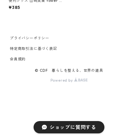
便利グッズ 山崎実業 tower タ
ワー 珪藻土バスマット持ち上
¥385
げフック ホワイト
プライバシーポリシー
特定商取引法に基づく表記
会員規約
© CDF 暮らしを整える、世界の道具
Powered by
ショップに質問する