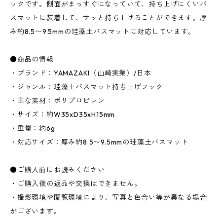
ックです。側面がまっすぐになっていて、持ち上げにくいバ
スマットに装着して、サッと持ち上げることができます。厚
み約8.5〜9.5mmの珪藻土バスマットに対応しています。
●商品の情報
・ブランド：YAMAZAKI（山崎実業）/日本
・ジャンル：珪藻土バスマット持ち上げフック
・主な素材：ポリプロピレン
・サイズ：約W35xD35xH15mm
・重量：約6g
・対応サイズ：厚み約8.5〜9.5mmの珪藻土バスマット
●ご購入前にお読みください
・ご購入後の返品や交換はできません。
・撮影環境や閲覧環境により、写真と色合い等が異なる場合
がございます。