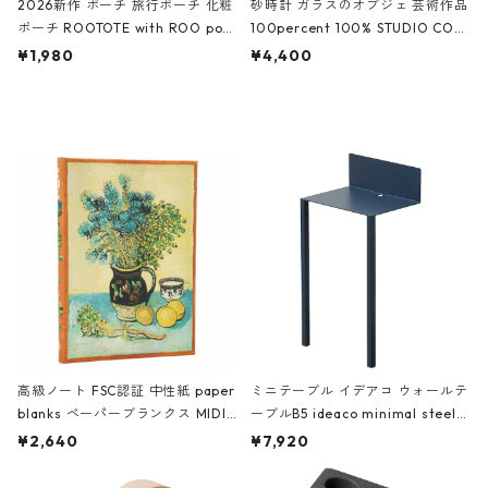
2026新作 ポーチ 旅行ポーチ 化粧
砂時計 ガラスのオブジェ 芸術作品
ポーチ ROOTOTE with ROO pou
100percent 100% STUDIO COH
ch 3532 ルートート WR.ポーチ.ラ
AKU Timeless 100パーセント ス
¥1,980
¥4,400
ミネート-W ピンク・ミント
タジオコハク タイムレス Gray グ
レー
高級ノート FSC認証 中性紙 paper
ミニテーブル イデアコ ウォールテ
blanks ペーパーブランクス MIDI
ーブルB5 ideaco minimal steel f
ハードカバー 罫線 ヴァン・ゴッホ
urniture WALL Table B5 ネイビー
¥2,640
¥7,920
の静物画