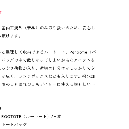
T
は国内正規品（新品）のみ取り扱いのため、安心し
め頂けます。
と整理して収納できるルートート、Parootie（パ
。バッグの中で散らかってしまいがちなアイテムを
たっぷり荷物が入り、荷物の仕分けがしっかりでき
チが広く、ランチボックスなども入ります。撥水加
、雨の日も晴れの日もデイリーに使える頼もしいト
報
ROOTOTE（ルートート）/日本
：トートバッグ