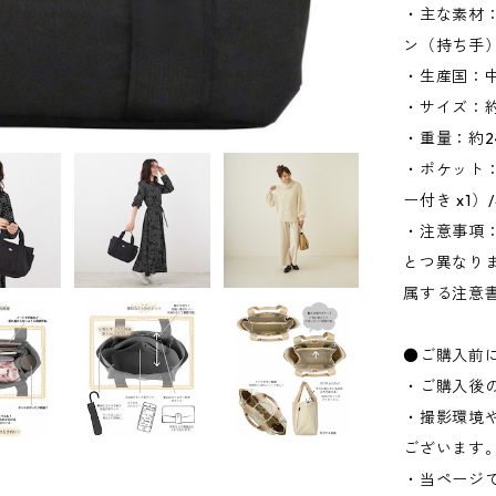
・主な素材
ン（持ち手
・生産国：
・サイズ：約W
・重量：約2
・ポケット：
ー付き x1）
・注意事項
とつ異なり
属する注意
●ご購入前
・ご購入後
・撮影環境
ございます
・当ページ