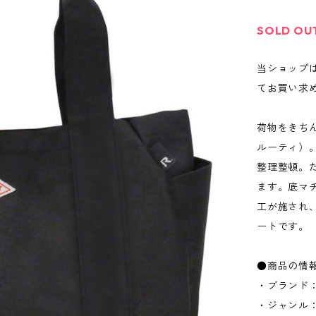
SOLD OU
当ショップ
てお買い求
荷物をきちん
ルーティ）
整理整頓。
ます。底マ
工が施され
ートです。
●商品の情
・ブランド：
・ジャンル