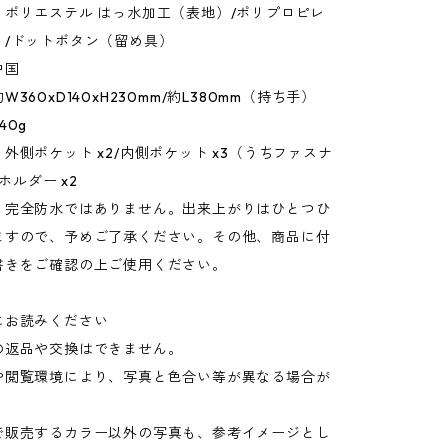
：ポリエステル はっ水加工（表地）/ポリプロピレ
）/ドットボタン（留め具）
中国
360xD140xH230mm/約L380mm（持ち手）
40g
外側ポケット x2/内側ポケット x3（うちファスナ
/ホルダー x2
：完全防水ではありません。出来上がりはひとつひ
ますので、予めご了承ください。その他、商品に付
書きをご確認の上ご使用ください。
にお読みください
の返品や交換はできません。
や閲覧環境により、写真と色合い等が異なる場合が
。
で販売するカラー以外の写真も、参考イメージとし