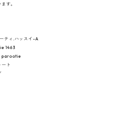
います。
ルーティ.ハッスイ-A
ie 1463
i parootie
トート
グ