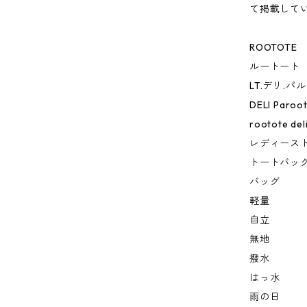
て掲載して
ROOTOTE
ルートート
LT.デリ.パ
DELI Paroot
rootote del
レディース
トートバッ
バッグ
軽量
自立
無地
撥水
はっ水
雨の日