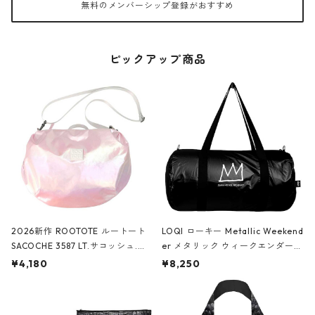
無料のメンバーシップ登録がおすすめ
ピックアップ商品
2026新作 ROOTOTE ルートート
LOQI ローキー Metallic Weekend
SACOCHE 3587 LT.サコッシュ.ル
er メタリック ウィークエンダー
ミエ-B ショルダーバッグ グロスピ
ボストンバッグ ショルダーバッグ
¥4,180
¥8,250
ンク
JEAN-MICHEL BASQUIAT/Crown
Black ジャン=ミッシェル・バスキ
ア/クラウン ブラック