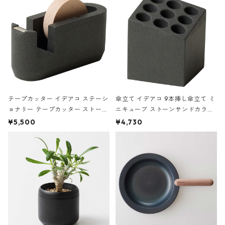
テープカッター イデアコ ステーシ
傘立て イデアコ 9本挿し傘立て ミ
ョナリー テープカッター ストーン
ニキューブ ストーンサンドカラー
サンドカラー 石調 ideaco Station
石調 ideaco Umbrella Stand CUB
¥5,500
¥4,730
ery tape cutter ストーンサンド
E ストーンサンドブラック
ブラック