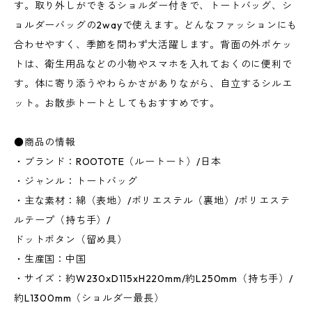
す。取り外しができるショルダー付きで、トートバッグ、シ
ョルダーバッグの2wayで使えます。どんなファッションにも
合わせやすく、季節を問わず大活躍します。背面の外ポケッ
トは、衛生用品などの小物やスマホを入れておくのに便利で
す。体に寄り添うやわらかさがありながら、自立するシルエ
ット。お散歩トートとしてもおすすめです。
●商品の情報
・ブランド：ROOTOTE（ルートート）/日本
・ジャンル：トートバッグ
・主な素材：綿（表地）/ポリエステル（裏地）/ポリエステ
ルテープ（持ち手）/
ドットボタン（留め具）
・生産国：中国
・サイズ：約W230xD115xH220mm/約L250mm（持ち手）/
約L1300mm（ショルダー最長）