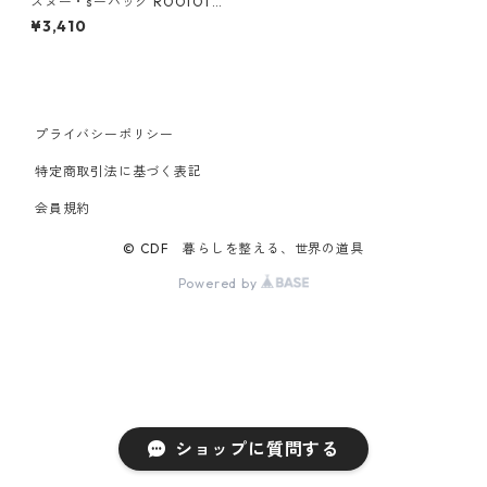
スヌー・sーバッグ ROOTOTE
SQUARE ルートート スクエ
¥3,410
ア.ボーダー.ピーナッツ-7P レ
ッド
プライバシーポリシー
特定商取引法に基づく表記
会員規約
© CDF 暮らしを整える、世界の道具
Powered by
ショップに質問する