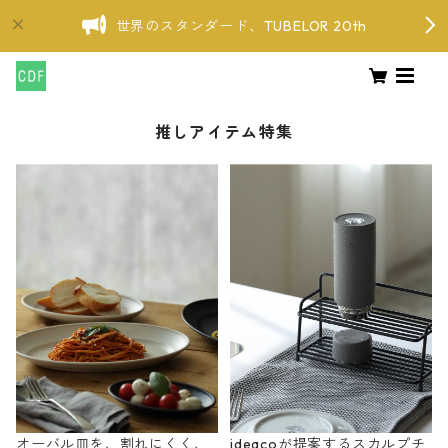
世界のスタンダード、TUBELOR 20th
推しアイテム特集
オーバル皿を、割れにくく、
ideacoが提案するスカルプチ