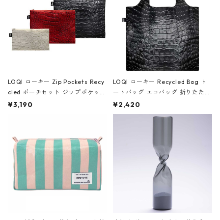
LOQI ローキー Zip Pockets Recy
LOQI ローキー Recycled Bag ト
cled ポーチセット ジップポケット
ートバッグ エコバッグ 折りたたみ
ファスナーポーチ 撥水加工 トラベ
大きめ 撥水加工 収納ポーチ CRO
¥3,190
¥2,420
ルポーチ 化粧ポーチ 3点セット C
CODILE/Black クロコダイル/ブラ
ROCODILE/Black,Burgundy,Off
ック
White クロコダイル/ブラック、バ
ーガンディー、オフホワイト