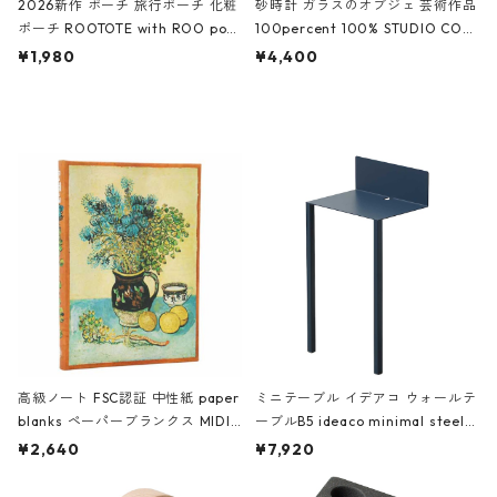
2026新作 ポーチ 旅行ポーチ 化粧
砂時計 ガラスのオブジェ 芸術作品
ポーチ ROOTOTE with ROO pou
100percent 100% STUDIO COH
ch 3532 ルートート WR.ポーチ.ラ
AKU Timeless 100パーセント ス
¥1,980
¥4,400
ミネート-W ピンク・ミント
タジオコハク タイムレス Gray グ
レー
高級ノート FSC認証 中性紙 paper
ミニテーブル イデアコ ウォールテ
blanks ペーパーブランクス MIDI
ーブルB5 ideaco minimal steel f
ハードカバー 罫線 ヴァン・ゴッホ
urniture WALL Table B5 ネイビー
¥2,640
¥7,920
の静物画