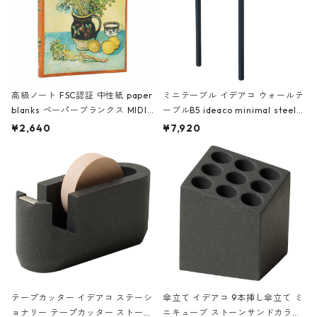
高級ノート FSC認証 中性紙 paper
ミニテーブル イデアコ ウォールテ
blanks ペーパーブランクス MIDI
ーブルB5 ideaco minimal steel f
ハードカバー 罫線 ヴァン・ゴッホ
urniture WALL Table B5 ネイビー
¥2,640
¥7,920
の静物画
テープカッター イデアコ ステーシ
傘立て イデアコ 9本挿し傘立て ミ
ョナリー テープカッター ストーン
ニキューブ ストーンサンドカラー