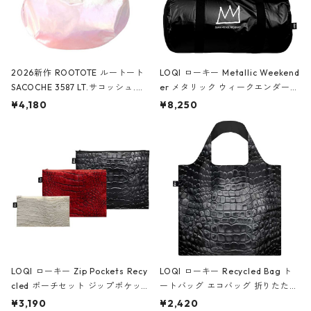
2026新作 ROOTOTE ルートート
LOQI ローキー Metallic Weekend
SACOCHE 3587 LT.サコッシュ.ル
er メタリック ウィークエンダー
ミエ-B ショルダーバッグ グロスピ
ボストンバッグ ショルダーバッグ
¥4,180
¥8,250
ンク
JEAN-MICHEL BASQUIAT/Crown
Black ジャン=ミッシェル・バスキ
ア/クラウン ブラック
LOQI ローキー Zip Pockets Recy
LOQI ローキー Recycled Bag ト
cled ポーチセット ジップポケット
ートバッグ エコバッグ 折りたたみ
ファスナーポーチ 撥水加工 トラベ
大きめ 撥水加工 収納ポーチ CRO
¥3,190
¥2,420