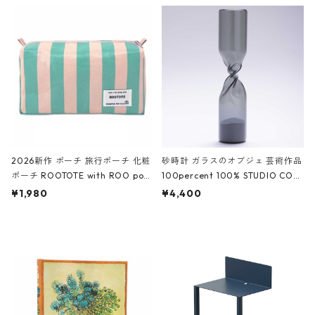
ルポーチ 化粧ポーチ 3点セット C
CODILE/Black クロコダイル/ブラ
ROCODILE/Black,Burgundy,Off
ック
White クロコダイル/ブラック、バ
ーガンディー、オフホワイト
2026新作 ポーチ 旅行ポーチ 化粧
砂時計 ガラスのオブジェ 芸術作品
ポーチ ROOTOTE with ROO pou
100percent 100% STUDIO COH
ch 3532 ルートート WR.ポーチ.ラ
AKU Timeless 100パーセント ス
¥1,980
¥4,400
ミネート-W ピンク・ミント
タジオコハク タイムレス Gray グ
レー