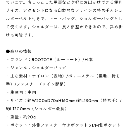
ています。ちょっとした用事など身軽にお出かけできる便利
サイズ。アクセントになる印象的なデザインの持ち手とショ
ルダーベルト付きで、トートバッグ、ショルダーバッグとし
て使えます。ショルダーは、長さ調整ができるので、斜め掛
けも可能です。
●商品の情報
・ブランド：ROOTOTE（ルートート）/日本
・ジャンル：ショルダーバッグ
・主な素材：ナイロン（表地）/ポリエステル（裏地、持ち
手）/ファスナー（メイン開閉）
・生産国：中国
・サイズ：約W200xD70xH160mm/約L130mm（持ち手）/
約L1200mm（ショルダー最長）
・重量：約90g
・ポケット：外側ファスナー付きポケット x1/内側ポケット