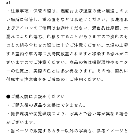
x1
・注意事項：保管の際は、温度および湿度の低い風通しのよ
い場所に保管し、重ね置きなどはお避けください。お洗濯お
よびアイロンのご使用はお避けください。濃色品は摩擦、水
濡れにより色落ち、色移りすることがありますので淡色のも
のとの組み合わせの際には十分ご注意ください。気温の上昇
する室内や車内等に長時間放置されますと移染する恐れがご
ざいますのでご注意ください。商品の色は撮影環境やモニタ
ーの性質上、実際の色とは多少異なります。その他、商品に
付属する注意書きをご確認の上ご使用ください。
●ご購入前にお読みください
・ご購入後の返品や交換はできません。
・撮影環境や閲覧環境により、写真と色合い等が異なる場合
がございます。
・当ページで販売するカラー以外の写真も、参考イメージと