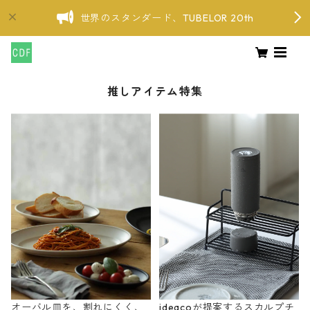
世界のスタンダード、TUBELOR 20th
推しアイテム特集
オーバル皿を、割れにくく、
ideacoが提案するスカルプチ