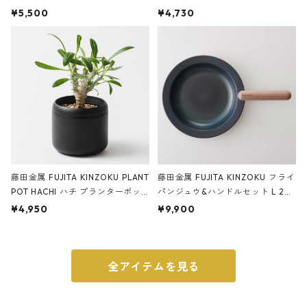
サンドカラー 石調 ideaco Station
石調 ideaco Umbrella Stand CUB
¥5,500
¥4,730
ery tape cutter ストーンサンド
E ストーンサンドブラック
ブラック
藤田金属 FUJITA KINZOKU PLANT
藤田金属 FUJITA KINZOKU フライ
POT HACHI ハチ プランターポッ
パンジュウ&ハンドルセット L 24c
ト 3号 ブラック
m ガス火・IH対応 鉄フライパン
¥4,950
¥9,900
ウォルナット
全アイテムを見る