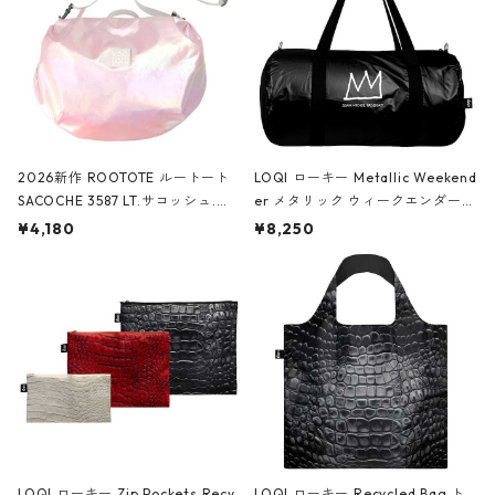
2026新作 ROOTOTE ルートート
LOQI ローキー Metallic Weekend
SACOCHE 3587 LT.サコッシュ.ル
er メタリック ウィークエンダー
ミエ-B ショルダーバッグ グロスピ
ボストンバッグ ショルダーバッグ
¥4,180
¥8,250
ンク
JEAN-MICHEL BASQUIAT/Crown
Black ジャン=ミッシェル・バスキ
ア/クラウン ブラック
LOQI ローキー Zip Pockets Recy
LOQI ローキー Recycled Bag ト