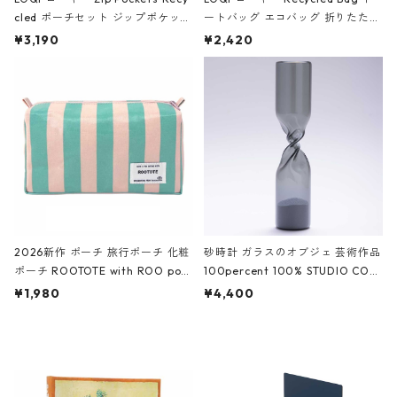
cled ポーチセット ジップポケット
ートバッグ エコバッグ 折りたたみ
ファスナーポーチ 撥水加工 トラベ
大きめ 撥水加工 収納ポーチ CRO
¥3,190
¥2,420
ルポーチ 化粧ポーチ 3点セット C
CODILE/Black クロコダイル/ブラ
ROCODILE/Black,Burgundy,Off
ック
White クロコダイル/ブラック、バ
ーガンディー、オフホワイト
2026新作 ポーチ 旅行ポーチ 化粧
砂時計 ガラスのオブジェ 芸術作品
ポーチ ROOTOTE with ROO pou
100percent 100% STUDIO COH
ch 3532 ルートート WR.ポーチ.ラ
AKU Timeless 100パーセント ス
¥1,980
¥4,400
ミネート-W ピンク・ミント
タジオコハク タイムレス Gray グ
レー