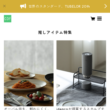
世界のスタンダード、TUBELOR 20th
推しアイテム特集
オーバル皿を、割れにくく、
ideacoが提案するスカルプチ