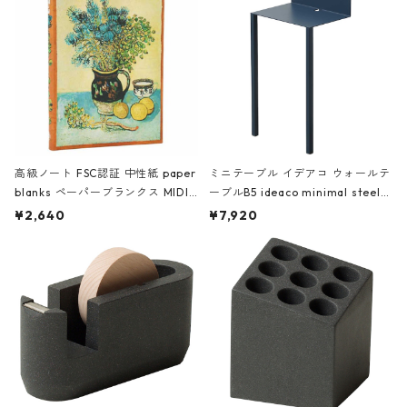
高級ノート FSC認証 中性紙 paper
ミニテーブル イデアコ ウォールテ
blanks ペーパーブランクス MIDI
ーブルB5 ideaco minimal steel f
ハードカバー 罫線 ヴァン・ゴッホ
urniture WALL Table B5 ネイビー
¥2,640
¥7,920
の静物画