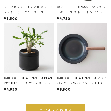
テープカッター イデアコ ステーシ
傘立て イデアコ 9本挿し傘立て ミ
ョナリー テープカッター ストーン
ニキューブ ストーンサンドカラー
サンドカラー 石調 ideaco Station
石調 ideaco Umbrella Stand CUB
¥5,500
¥4,730
ery tape cutter ストーンサンド
E ストーンサンドブラック
ブラック
藤田金属 FUJITA KINZOKU PLANT
藤田金属 FUJITA KINZOKU フライ
POT HACHI ハチ プランターポッ
パンジュウ&ハンドルセット L 24c
ト 3号 ブラック
m ガス火・IH対応 鉄フライパン
¥4,950
¥9,900
ウォルナット
全アイテムを見る