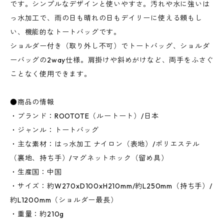
です。シンプルなデザインと使いやすさ。汚れや水に強いは
っ水加工で、雨の日も晴れの日もデイリーに使える頼もし
い、機能的なトートバッグです。
ショルダー付き（取り外し不可）でトートバッグ、ショルダ
ーバッグの2way仕様。肩掛けや斜めがけなど、両手をふさぐ
ことなく使用できます。
●商品の情報
・ブランド：ROOTOTE（ルートート）/日本
・ジャンル：トートバッグ
・主な素材：はっ水加工 ナイロン（表地）/ポリエステル
（裏地、持ち手）/マグネットホック（留め具）
・生産国：中国
・サイズ：約W270xD100xH210mm/約L250mm（持ち手）/
約L1200mm（ショルダー最長）
・重量：約210g