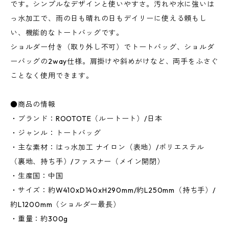
です。シンプルなデザインと使いやすさ。汚れや水に強いは
っ水加工で、雨の日も晴れの日もデイリーに使える頼もし
い、機能的なトートバッグです。
ショルダー付き（取り外し不可）でトートバッグ、ショルダ
ーバッグの2way仕様。肩掛けや斜めがけなど、両手をふさぐ
ことなく使用できます。
●商品の情報
・ブランド：ROOTOTE（ルートート）/日本
・ジャンル：トートバッグ
・主な素材：はっ水加工 ナイロン（表地）/ポリエステル
（裏地、持ち手）/ファスナー（メイン開閉）
・生産国：中国
・サイズ：約W410xD140xH290mm/約L250mm（持ち手）/
約L1200mm（ショルダー最長）
・重量：約300g