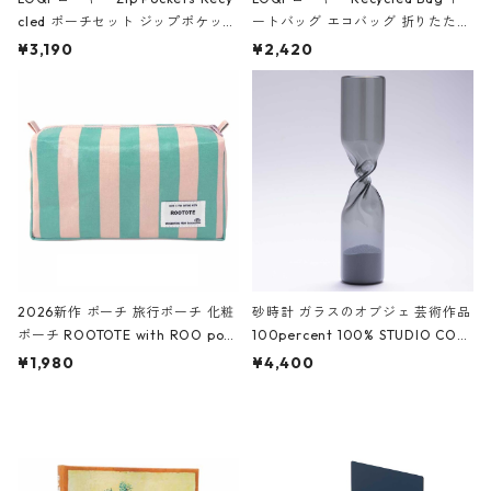
cled ポーチセット ジップポケット
ートバッグ エコバッグ 折りたたみ
ファスナーポーチ 撥水加工 トラベ
大きめ 撥水加工 収納ポーチ CRO
¥3,190
¥2,420
ルポーチ 化粧ポーチ 3点セット C
CODILE/Black クロコダイル/ブラ
ROCODILE/Black,Burgundy,Off
ック
White クロコダイル/ブラック、バ
ーガンディー、オフホワイト
2026新作 ポーチ 旅行ポーチ 化粧
砂時計 ガラスのオブジェ 芸術作品
ポーチ ROOTOTE with ROO pou
100percent 100% STUDIO COH
ch 3532 ルートート WR.ポーチ.ラ
AKU Timeless 100パーセント ス
¥1,980
¥4,400
ミネート-W ピンク・ミント
タジオコハク タイムレス Gray グ
レー