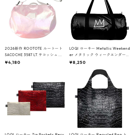
2026新作 ROOTOTE ルートート
LOQI ローキー Metallic Weekend
SACOCHE 3587 LT.サコッシュ.ル
er メタリック ウィークエンダー
ミエ-B ショルダーバッグ グロスピ
ボストンバッグ ショルダーバッグ
¥4,180
¥8,250
ンク
JEAN-MICHEL BASQUIAT/Crown
Black ジャン=ミッシェル・バスキ
ア/クラウン ブラック
LOQI ローキー Zip Pockets Recy
LOQI ローキー Recycled Bag ト