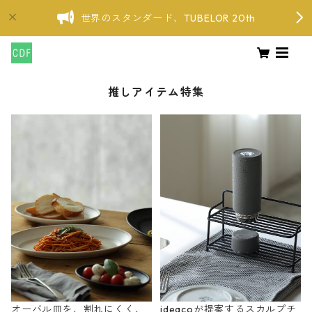
世界のスタンダード、TUBELOR 20th
推しアイテム特集
オーバル皿を、割れにくく、
ideacoが提案するスカルプチ