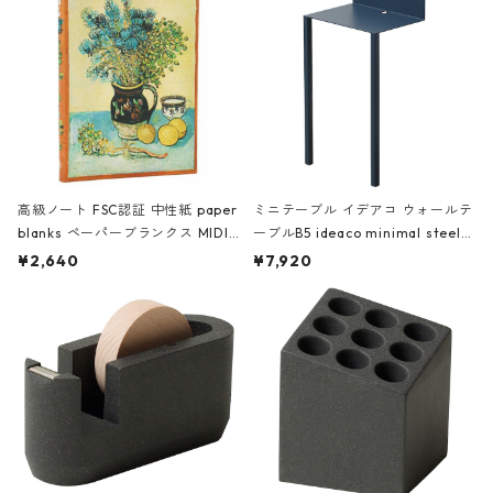
高級ノート FSC認証 中性紙 paper
ミニテーブル イデアコ ウォールテ
blanks ペーパーブランクス MIDI
ーブルB5 ideaco minimal steel f
ハードカバー 罫線 ヴァン・ゴッホ
urniture WALL Table B5 ネイビー
¥2,640
¥7,920
の静物画