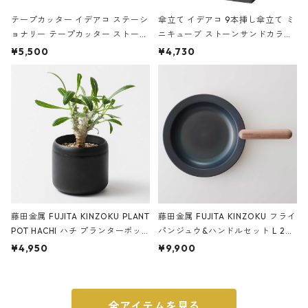
テープカッター イデアコ ステーシ
傘立て イデアコ 9本挿し傘立て ミ
ョナリー テープカッター ストーン
ニキューブ ストーンサンドカラー
サンドカラー 石調 ideaco Station
石調 ideaco Umbrella Stand CUB
¥5,500
¥4,730
ery tape cutter ストーンサンド
E ストーンサンドブラック
ブラック
藤田金属 FUJITA KINZOKU PLANT
藤田金属 FUJITA KINZOKU フライ
POT HACHI ハチ プランターポッ
パンジュウ&ハンドルセット L 24c
ト 3号 ブラック
m ガス火・IH対応 鉄フライパン
¥4,950
¥9,900
ウォルナット
全アイテムを見る