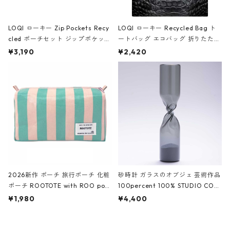
LOQI ローキー Zip Pockets Recy
LOQI ローキー Recycled Bag ト
cled ポーチセット ジップポケット
ートバッグ エコバッグ 折りたたみ
ファスナーポーチ 撥水加工 トラベ
大きめ 撥水加工 収納ポーチ CRO
¥3,190
¥2,420
ルポーチ 化粧ポーチ 3点セット C
CODILE/Black クロコダイル/ブラ
ROCODILE/Black,Burgundy,Off
ック
White クロコダイル/ブラック、バ
ーガンディー、オフホワイト
2026新作 ポーチ 旅行ポーチ 化粧
砂時計 ガラスのオブジェ 芸術作品
ポーチ ROOTOTE with ROO pou
100percent 100% STUDIO COH
ch 3532 ルートート WR.ポーチ.ラ
AKU Timeless 100パーセント ス
¥1,980
¥4,400
ミネート-W ピンク・ミント
タジオコハク タイムレス Gray グ
レー