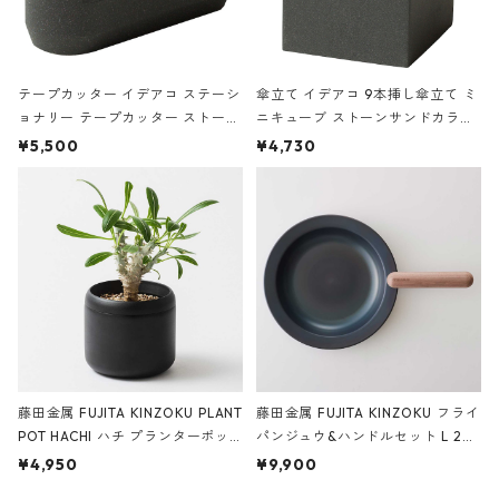
テープカッター イデアコ ステーシ
傘立て イデアコ 9本挿し傘立て ミ
ョナリー テープカッター ストーン
ニキューブ ストーンサンドカラー
サンドカラー 石調 ideaco Station
石調 ideaco Umbrella Stand CUB
¥5,500
¥4,730
ery tape cutter ストーンサンド
E ストーンサンドブラック
ブラック
藤田金属 FUJITA KINZOKU PLANT
藤田金属 FUJITA KINZOKU フライ
POT HACHI ハチ プランターポッ
パンジュウ&ハンドルセット L 24c
ト 3号 ブラック
m ガス火・IH対応 鉄フライパン
¥4,950
¥9,900
ウォルナット