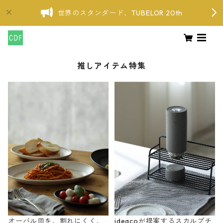
世界のスタンダード、TUBELOR 20th
推しアイテム特集
オーバル皿を、割れにくく、
ideacoが提案するスカルプチ