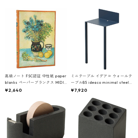
高級ノート FSC認証 中性紙 paper
ミニテーブル イデアコ ウォールテ
blanks ペーパーブランクス MIDI
ーブルB5 ideaco minimal steel f
ハードカバー 罫線 ヴァン・ゴッホ
urniture WALL Table B5 ネイビー
¥2,640
¥7,920
の静物画