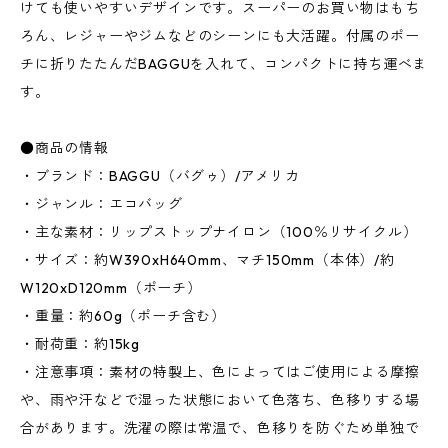
けても使いやすいデザインです。スーパーのお買い物はもち
ろん、レジャーやジムなどのシーンにも大活躍。付属のポー
チに折りたたんだBAGGUを入れて、コンパクトに持ち運べま
す。
●商品の情報
・ブランド：BAGGU（バグゥ）/アメリカ
・ジャンル：エコバッグ
・主な素材：リップストップナイロン（100％リサイクル）
・サイズ：約W390xH640mm、マチ150mm（本体）/約
W120xD120mm（ポーチ）
・重量：約60g（ポーチ含む）
・耐荷重：約15kg
・注意事項：素材の特製上、色によってはご使用による摩擦
や、雨や汗などで湿った状態において色落ち、色移りする場
合があります。洗濯の際は常温で、色移りを防ぐため単独で