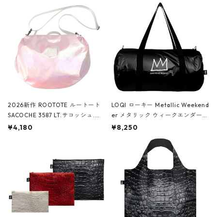
2026新作 ROOTOTE ルートート
LOQI ローキー Metallic Weekend
SACOCHE 3587 LT.サコッシュ.ル
er メタリック ウィークエンダー
ミエ-B ショルダーバッグ グロスピ
ボストンバッグ ショルダーバッグ
¥4,180
¥8,250
ンク
JEAN-MICHEL BASQUIAT/Crown
Black ジャン=ミッシェル・バスキ
ア/クラウン ブラック