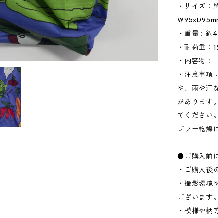
・サイズ：約W
W95xD95
・重量：約4
・耐荷重：15
・内容物：
・注意事項
や、雨や汗
があります
てください
ブラー乾燥
●ご購入前
・ご購入後
・撮影環境
ございます
・模様や柄