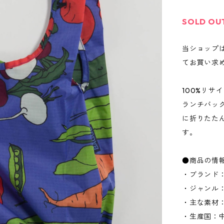
SOLD OU
当ショップ
てお買い求
100%リ
ランチバッ
に折りたた
す。
●商品の情
・ブランド：
・ジャンル
・主な素材
・生産国：