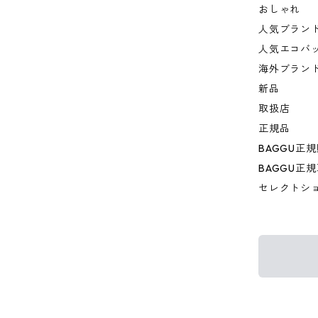
おしゃれ
人気ブラン
人気エコバ
海外ブラン
新品
取扱店
正規品
BAGGU正
BAGGU正
セレクトシ