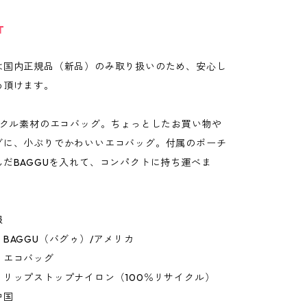
T
は国内正規品（新品）のみ取り扱いのため、安心し
め頂けます。
サイクル素材のエコバッグ。ちょっとしたお買い物や
グに、小ぶりでかわいいエコバッグ。付属のポーチ
んだBAGGUを入れて、コンパクトに持ち運べま
報
BAGGU（バグゥ）/アメリカ
：エコバッグ
：リップストップナイロン（100％リサイクル）
中国