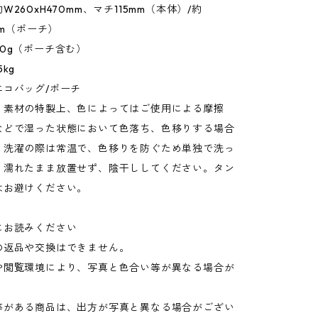
260xH470mm、マチ115mm（本体）/約
mm（ポーチ）
0g（ポーチ含む）
kg
エコバッグ/ポーチ
：素材の特製上、色によってはご使用による摩擦
などで湿った状態において色落ち、色移りする場合
。洗濯の際は常温で、色移りを防ぐため単独で洗っ
。濡れたまま放置せず、陰干ししてください。タン
はお避けください。
にお読みください
の返品や交換はできません。
や閲覧環境により、写真と色合い等が異なる場合が
。
等がある商品は、出方が写真と異なる場合がござい