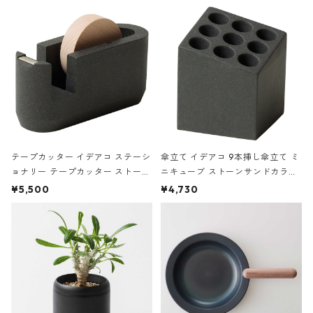
の静物画
テープカッター イデアコ ステーシ
傘立て イデアコ 9本挿し傘立て ミ
ョナリー テープカッター ストーン
ニキューブ ストーンサンドカラー
サンドカラー 石調 ideaco Station
石調 ideaco Umbrella Stand CUB
¥5,500
¥4,730
ery tape cutter ストーンサンド
E ストーンサンドブラック
ブラック