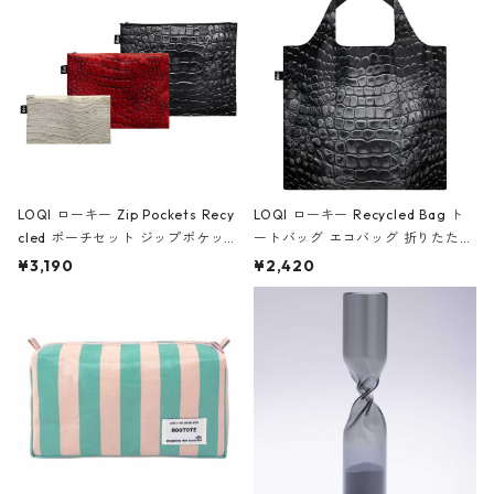
ア/クラウン ブラック
LOQI ローキー Zip Pockets Recy
LOQI ローキー Recycled Bag ト
cled ポーチセット ジップポケット
ートバッグ エコバッグ 折りたたみ
ファスナーポーチ 撥水加工 トラベ
大きめ 撥水加工 収納ポーチ CRO
¥3,190
¥2,420
ルポーチ 化粧ポーチ 3点セット C
CODILE/Black クロコダイル/ブラ
ROCODILE/Black,Burgundy,Off
ック
White クロコダイル/ブラック、バ
ーガンディー、オフホワイト