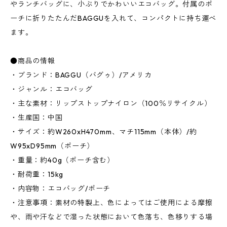
やランチバッグに、小ぶりでかわいいエコバッグ。付属のポ
ーチに折りたたんだBAGGUを入れて、コンパクトに持ち運べ
ます。
●商品の情報
・ブランド：BAGGU（バグゥ）/アメリカ
・ジャンル：エコバッグ
・主な素材：リップストップナイロン（100％リサイクル）
・生産国：中国
・サイズ：約W260xH470mm、マチ115mm（本体）/約
W95xD95mm（ポーチ）
・重量：約40g（ポーチ含む）
・耐荷重：15kg
・内容物：エコバッグ/ポーチ
・注意事項：素材の特製上、色によってはご使用による摩擦
や、雨や汗などで湿った状態において色落ち、色移りする場