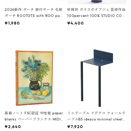
2026新作 ポーチ 旅行ポーチ 化粧
砂時計 ガラスのオブジェ 芸術作品
ポーチ ROOTOTE with ROO pou
100percent 100% STUDIO COH
ch 3532 ルートート WR.ポーチ.ラ
AKU Timeless 100パーセント ス
¥1,980
¥4,400
ミネート-W ピンク・ミント
タジオコハク タイムレス Gray グ
レー
高級ノート FSC認証 中性紙 paper
ミニテーブル イデアコ ウォールテ
blanks ペーパーブランクス MIDI
ーブルB5 ideaco minimal steel f
ハードカバー 罫線 ヴァン・ゴッホ
urniture WALL Table B5 ネイビー
¥2,640
¥7,920