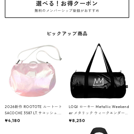
選べる！お得クーポン
無料のメンバーシップ登録がおすすめ
ピックアップ商品
2026新作 ROOTOTE ルートート
LOQI ローキー Metallic Weekend
SACOCHE 3587 LT.サコッシュ.ル
er メタリック ウィークエンダー
ミエ-B ショルダーバッグ グロスピ
ボストンバッグ ショルダーバッグ
¥4,180
¥8,250
ンク
JEAN-MICHEL BASQUIAT/Crown
Black ジャン=ミッシェル・バスキ