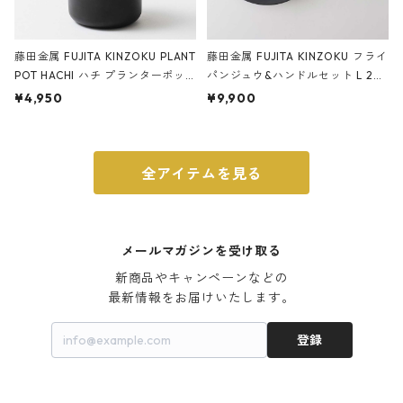
藤田金属 FUJITA KINZOKU PLANT
藤田金属 FUJITA KINZOKU フライ
POT HACHI ハチ プランターポッ
パンジュウ&ハンドルセット L 24c
ト 3号 ブラック
m ガス火・IH対応 鉄フライパン
¥4,950
¥9,900
ウォルナット
全アイテムを見る
メールマガジンを受け取る
新商品やキャンペーンなどの

最新情報をお届けいたします。
登録