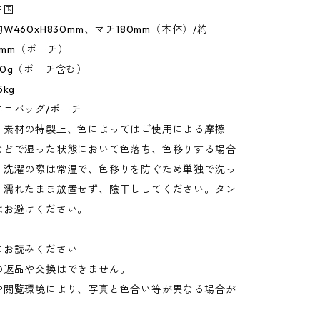
中国
W460xH830mm、マチ180mm（本体）/約
40mm（ポーチ）
0g（ポーチ含む）
kg
エコバッグ/ポーチ
：素材の特製上、色によってはご使用による摩擦
などで湿った状態において色落ち、色移りする場合
。洗濯の際は常温で、色移りを防ぐため単独で洗っ
。濡れたまま放置せず、陰干ししてください。タン
はお避けください。
にお読みください
の返品や交換はできません。
や閲覧環境により、写真と色合い等が異なる場合が
。