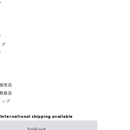
グ
ド
ッグ
ド
規販売店
規取扱店
ョップ
International shipping available
Sold out