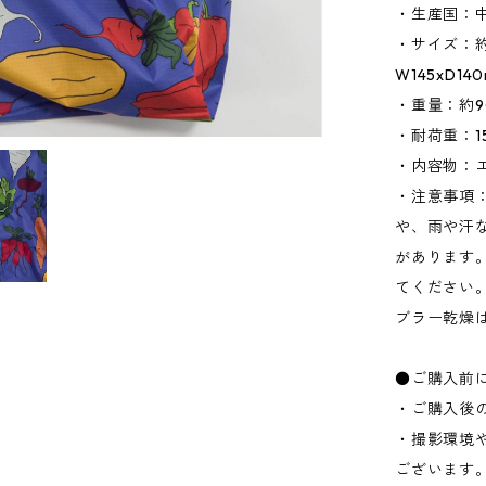
・生産国：
・サイズ：約
W145xD1
・重量：約9
・耐荷重：15
・内容物：
・注意事項
や、雨や汗
があります
てください
ブラー乾燥
●ご購入前
・ご購入後
・撮影環境
ございます