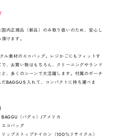
T
は国内正規品（新品）のみ取り扱いのため、安心し
め頂けます。
サイクル素材のエコバッグ。レジかごにもフィットす
ズで、お買い物はもちろん、クリーニングやランド
など、多くのシーンで大活躍します。付属のポーチ
んだBAGGUを入れて、コンパクトに持ち運べま
報
BAGGU（バグゥ）/アメリカ
：エコバッグ
：リップストップナイロン（100％リサイクル）