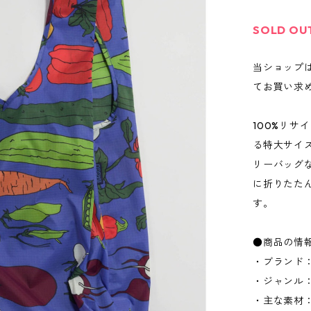
SOLD OU
当ショップ
てお買い求
100%リ
る特大サイ
リーバッグ
に折りたた
す。
●商品の情
・ブランド：
・ジャンル
・主な素材