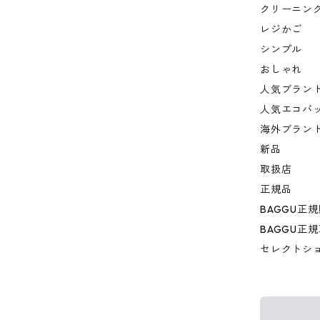
クリーニン
レジかご
シンプル
おしゃれ
人気ブラン
人気エコバ
海外ブラン
新品
取扱店
正規品
BAGGU正
BAGGU正
セレクトシ