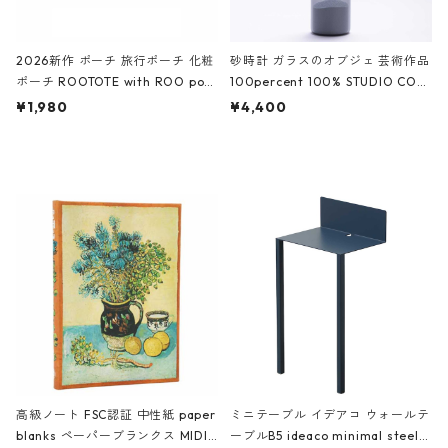
2026新作 ポーチ 旅行ポーチ 化粧
砂時計 ガラスのオブジェ 芸術作品
ポーチ ROOTOTE with ROO pou
100percent 100% STUDIO COH
ch 3532 ルートート WR.ポーチ.ラ
AKU Timeless 100パーセント ス
¥1,980
¥4,400
ミネート-W ピンク・ミント
タジオコハク タイムレス Gray グ
レー
高級ノート FSC認証 中性紙 paper
ミニテーブル イデアコ ウォールテ
blanks ペーパーブランクス MIDI
ーブルB5 ideaco minimal steel f