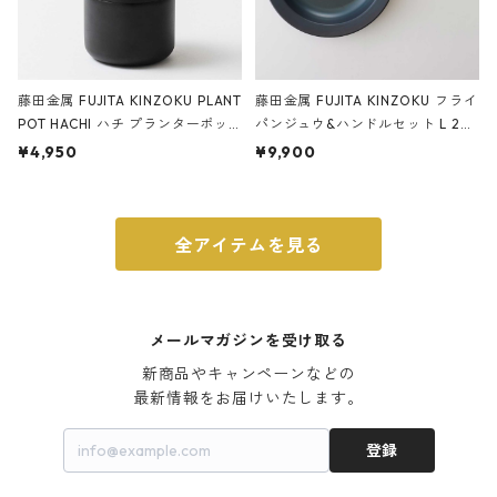
藤田金属 FUJITA KINZOKU PLANT
藤田金属 FUJITA KINZOKU フライ
POT HACHI ハチ プランターポッ
パンジュウ&ハンドルセット L 24c
ト 3号 ブラック
m ガス火・IH対応 鉄フライパン
¥4,950
¥9,900
ウォルナット
全アイテムを見る
メールマガジンを受け取る
新商品やキャンペーンなどの

最新情報をお届けいたします。
登録