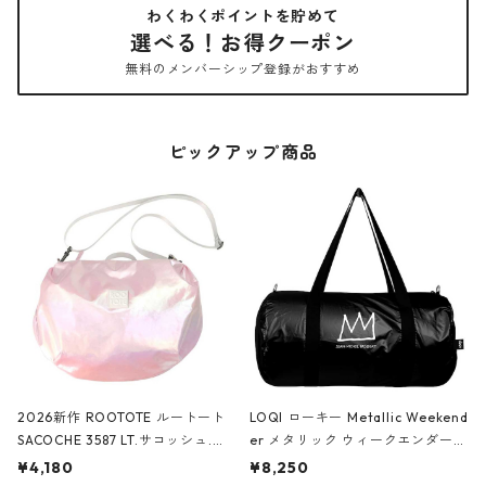
わくわくポイントを貯めて
選べる！お得クーポン
無料のメンバーシップ登録がおすすめ
ピックアップ商品
2026新作 ROOTOTE ルートート
LOQI ローキー Metallic Weekend
SACOCHE 3587 LT.サコッシュ.ル
er メタリック ウィークエンダー
ミエ-B ショルダーバッグ グロスピ
ボストンバッグ ショルダーバッグ
¥4,180
¥8,250
ンク
JEAN-MICHEL BASQUIAT/Crown