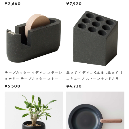
ハードカバー 罫線 ヴァン・ゴッホ
urniture WALL Table B5 ネイビー
¥2,640
¥7,920
の静物画
テープカッター イデアコ ステーシ
傘立て イデアコ 9本挿し傘立て ミ
ョナリー テープカッター ストーン
ニキューブ ストーンサンドカラー
サンドカラー 石調 ideaco Station
石調 ideaco Umbrella Stand CUB
¥5,500
¥4,730
ery tape cutter ストーンサンド
E ストーンサンドブラック
ブラック