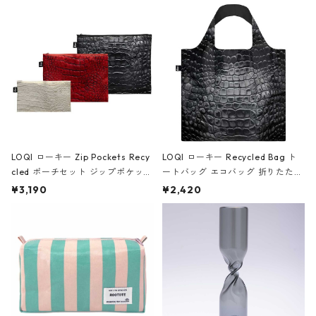
Black ジャン=ミッシェル・バスキ
ア/クラウン ブラック
LOQI ローキー Zip Pockets Recy
LOQI ローキー Recycled Bag ト
cled ポーチセット ジップポケット
ートバッグ エコバッグ 折りたたみ
ファスナーポーチ 撥水加工 トラベ
大きめ 撥水加工 収納ポーチ CRO
¥3,190
¥2,420
ルポーチ 化粧ポーチ 3点セット C
CODILE/Black クロコダイル/ブラ
ROCODILE/Black,Burgundy,Off
ック
White クロコダイル/ブラック、バ
ーガンディー、オフホワイト