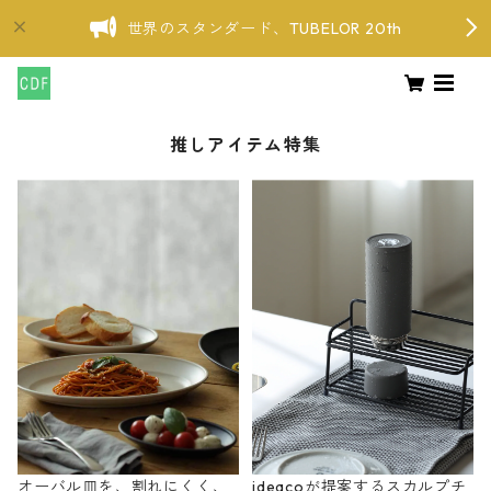
世界のスタンダード、TUBELOR 20th
推しアイテム特集
オーバル皿を、割れにくく、
ideacoが提案するスカルプチ