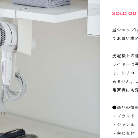
SOLD OU
当ショップ
てお買い求
洗濯機上の
ライヤーは
は、シリコ
めません。
吊戸棚にも
●商品の情
・ブランド：
・ジャンル
・主な素材