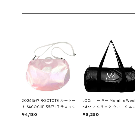
2026新作 ROOTOTE ルートー
LOQI ローキー Metallic Wee
ト SACOCHE 3587 LT.サコッシ
nder メタリック ウィークエ
ュ.ルミエ-B ショルダーバッグ
ダー ボストンバッグ ショル
¥4,180
¥8,250
グロスピンク
バッグ JEAN-MICHEL BASQU
T/Crown Black ジャン=ミッ
ェル・バスキア/クラウン ブ