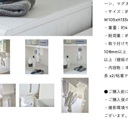
ーン、マグ
・サイズ：約W
W105xH
・重量：約4
・耐荷重：約
・取り付け可
108mm以
以上（棚板
・内容物：本
長 x2/粘着テ
●ご購入前
・ご購入後
・撮影環境
ございます