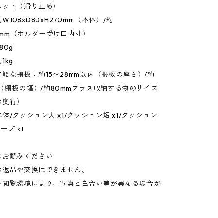
ネット（滑り止め）
108xD80xH270mm（本体）/約
133mm（ホルダー受け口内寸）
80g
1kg
能な棚板：約15〜28mm以内（棚板の厚さ）/約
上（棚板の幅）/約80mmプラス収納する物のサイズ
の奥行）
体/クッション大 x1/クッション短 x1/クッション
ープ x1
にお読みください
の返品や交換はできません。
や閲覧環境により、写真と色合い等が異なる場合が
。