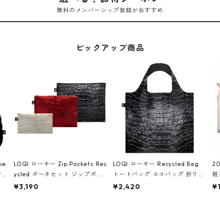
無料のメンバーシップ登録がおすすめ
ピックアップ商品
ke
LOQI ローキー Zip Pockets Rec
LOQI ローキー Recycled Bag
2
ン
ycled ポーチセット ジップポケ
トートバッグ エコバッグ 折りた
粧
ダー
ット ファスナーポーチ 撥水加工
たみ 大きめ 撥水加工 収納ポー
p
¥3,190
¥2,420
¥
IA
トラベルポーチ 化粧ポーチ 3点
チ CROCODILE/Black クロコダ
ー
シ
セット CROCODILE/Black,Bur
イル/ブラック
ン
ラッ
gundy,Off White クロコダイ