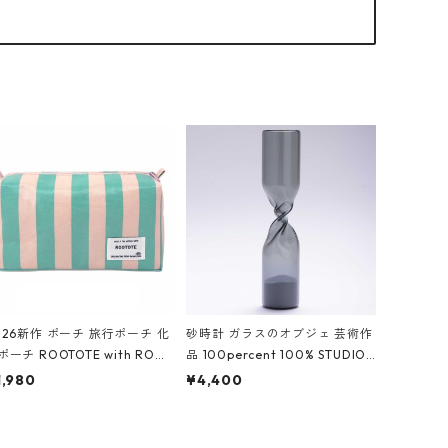
026新作 ポーチ 旅行ポーチ 化
砂時計 ガラスのオブジェ 芸術作
ポーチ ROOTOTE with ROO
品 100percent 100% STUDIO
ouch 3532 ルートート WR.ポ
COHAKU Timeless 100パーセ
1,980
¥4,400
チ.ラミネート-W ピンク・ミ
ント スタジオコハク タイムレス
ト
Gray グレー