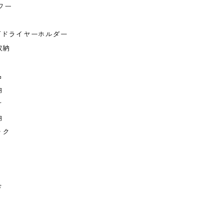
ワー
棚下ドライヤーホルダー
収納
品
納
け
納
ック
ド