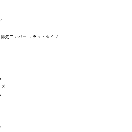
。
ワー
伸縮排気口カバー フラットタイプ
ー
品
ッズ
品
ド