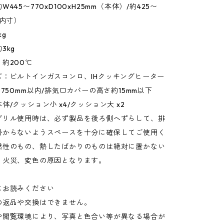
445〜770xD100xH25mm（本体）/約425〜
幅内寸）
kg
3kg
約200℃
ズ：ビルトインガスコンロ、IHクッキングヒーター
〜750mm以内/排気口カバーの高さ約15mm以下
体/クッション小 x4/クッション大 x2
グリル使用時は、必ず製品を後ろ側へずらして、排
掛からないようスペースを十分に確保してご使用く
燃性のもの、熱したばかりのものは絶対に置かない
。火災、変色の原因となります。
にお読みください
の返品や交換はできません。
や閲覧環境により、写真と色合い等が異なる場合が