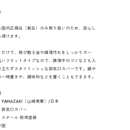
T
は国内正規品（新品）のみ取り扱いのため、安心し
め頂けます。
くだけで、飛び散る油や調理汚れをしっかりガー
低いフラットタイプなので、調理中のゴミなども入
目立たずスタイリッシュな排気口カバーです。鍋や
の一時置きや、調味料などを置くこともできます。
報
YAMAZAKI（山崎実業）/日本
：排気口カバー
：スチール 粉体塗装
中国