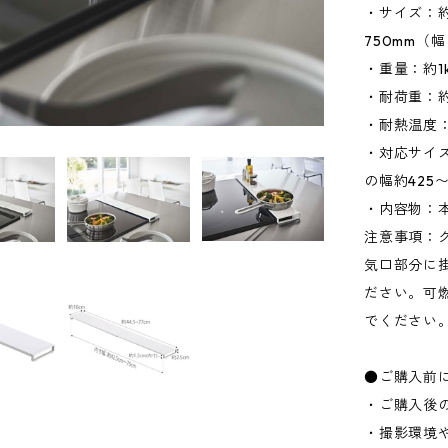
・サイズ：約W
750mm（
・重量：約1
・耐荷重：約
・耐熱温度：
・対応サイ
の幅約425
・内容物：本
注意事項：
気口部分に
ださい。可
でください
●ご購入前
・ご購入後
・撮影環境