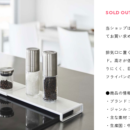
SOLD OU
当ショップ
てお買い求
排気口に置
ド。高さが
りにくく、
フライパン
●商品の情
・ブランド：
・ジャンル
・主な素材
・生産国：