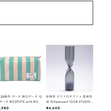
026新作 ポーチ 旅行ポーチ 化
砂時計 ガラスのオブジェ 芸術作
ポーチ ROOTOTE with ROO
品 100percent 100% STUDIO
ouch 3532 ルートート WR.ポ
COHAKU Timeless 100パーセ
1,980
¥4,400