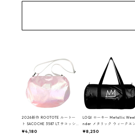
2026新作 ROOTOTE ルートー
LOQI ローキー Metallic Wee
ト SACOCHE 3587 LT.サコッシ
nder メタリック ウィークエ
ュ.ルミエ-B ショルダーバッグ
ダー ボストンバッグ ショル
¥4,180
¥8,250