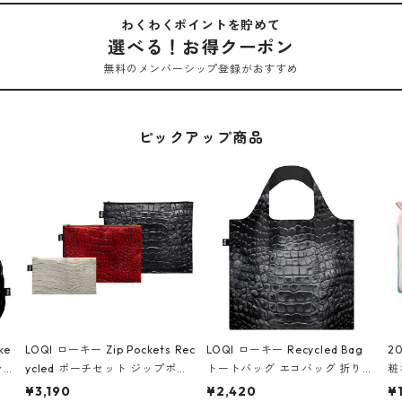
わくわくポイントを貯めて
選べる！お得クーポン
無料のメンバーシップ登録がおすすめ
ピックアップ商品
ke
LOQI ローキー Zip Pockets Rec
LOQI ローキー Recycled Bag
2
ン
ycled ポーチセット ジップポケ
トートバッグ エコバッグ 折りた
粧
ダー
ット ファスナーポーチ 撥水加工
たみ 大きめ 撥水加工 収納ポー
p
¥3,190
¥2,420
¥