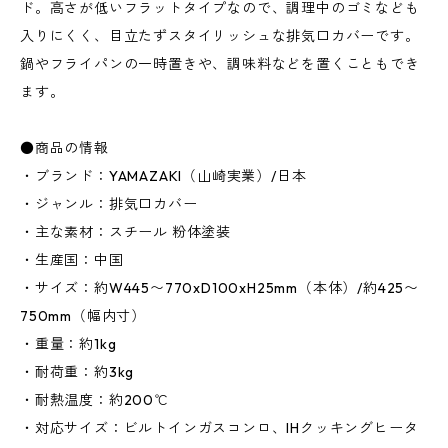
ド。高さが低いフラットタイプなので、調理中のゴミなども
入りにくく、目立たずスタイリッシュな排気口カバーです。
鍋やフライパンの一時置きや、調味料などを置くこともでき
ます。
●商品の情報
・ブランド：YAMAZAKI（山崎実業）/日本
・ジャンル：排気口カバー
・主な素材：スチール 粉体塗装
・生産国：中国
・サイズ：約W445〜770xD100xH25mm（本体）/約425〜
750mm（幅内寸）
・重量：約1kg
・耐荷重：約3kg
・耐熱温度：約200℃
・対応サイズ：ビルトインガスコンロ、IHクッキングヒータ