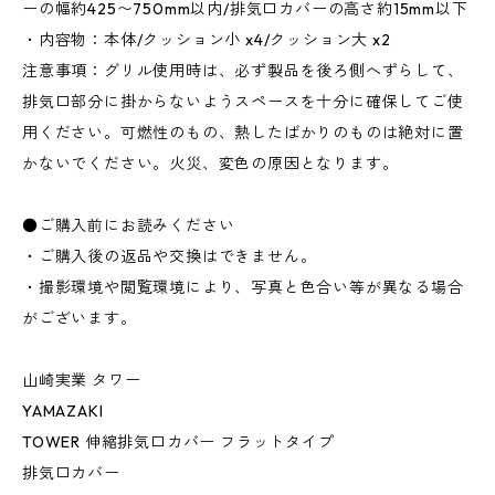
ーの幅約425〜750mm以内/排気口カバーの高さ約15mm以下
・内容物：本体/クッション小 x4/クッション大 x2
注意事項：グリル使用時は、必ず製品を後ろ側へずらして、
排気口部分に掛からないようスペースを十分に確保してご使
用ください。可燃性のもの、熱したばかりのものは絶対に置
かないでください。火災、変色の原因となります。
●ご購入前にお読みください
・ご購入後の返品や交換はできません。
・撮影環境や閲覧環境により、写真と色合い等が異なる場合
がございます。
山崎実業 タワー
YAMAZAKI
TOWER 伸縮排気口カバー フラットタイプ
排気口カバー