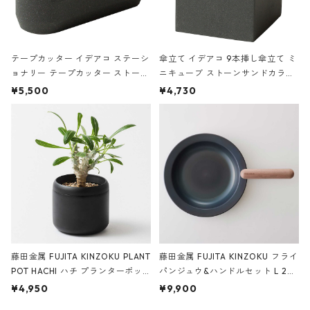
テープカッター イデアコ ステーシ
傘立て イデアコ 9本挿し傘立て ミ
ョナリー テープカッター ストーン
ニキューブ ストーンサンドカラー
サンドカラー 石調 ideaco Station
石調 ideaco Umbrella Stand CUB
¥5,500
¥4,730
ery tape cutter ストーンサンド
E ストーンサンドブラック
ブラック
藤田金属 FUJITA KINZOKU PLANT
藤田金属 FUJITA KINZOKU フライ
POT HACHI ハチ プランターポッ
パンジュウ&ハンドルセット L 24c
ト 3号 ブラック
m ガス火・IH対応 鉄フライパン
¥4,950
¥9,900
ウォルナット