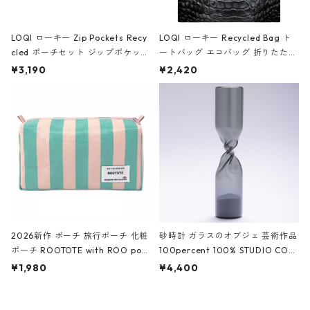
LOQI ローキー Zip Pockets Recy
LOQI ローキー Recycled Bag ト
cled ポーチセット ジップポケット
ートバッグ エコバッグ 折りたたみ
ファスナーポーチ 撥水加工 トラベ
大きめ 撥水加工 収納ポーチ CRO
¥3,190
¥2,420
ルポーチ 化粧ポーチ 3点セット C
CODILE/Black クロコダイル/ブラ
ROCODILE/Black,Burgundy,Off
ック
White クロコダイル/ブラック、バ
ーガンディー、オフホワイト
2026新作 ポーチ 旅行ポーチ 化粧
砂時計 ガラスのオブジェ 芸術作品
ポーチ ROOTOTE with ROO pou
100percent 100% STUDIO COH
ch 3532 ルートート WR.ポーチ.ラ
AKU Timeless 100パーセント ス
¥1,980
¥4,400
ミネート-W ピンク・ミント
タジオコハク タイムレス Gray グ
レー