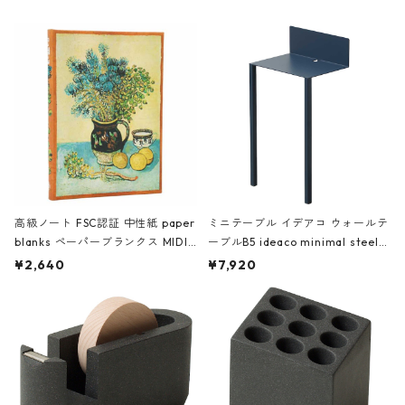
高級ノート FSC認証 中性紙 paper
ミニテーブル イデアコ ウォールテ
blanks ペーパーブランクス MIDI
ーブルB5 ideaco minimal steel f
ハードカバー 罫線 ヴァン・ゴッホ
urniture WALL Table B5 ネイビー
¥2,640
¥7,920
の静物画