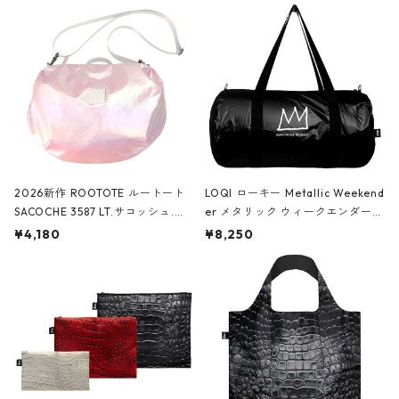
2026新作 ROOTOTE ルートート
LOQI ローキー Metallic Weekend
SACOCHE 3587 LT.サコッシュ.ル
er メタリック ウィークエンダー
ミエ-B ショルダーバッグ グロスピ
ボストンバッグ ショルダーバッグ
¥4,180
¥8,250
ンク
JEAN-MICHEL BASQUIAT/Crown
Black ジャン=ミッシェル・バスキ
ア/クラウン ブラック