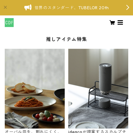
世界のスタンダード、TUBELOR 20th
推しアイテム特集
オーバル皿を、割れにくく、
ideacoが提案するスカルプチ