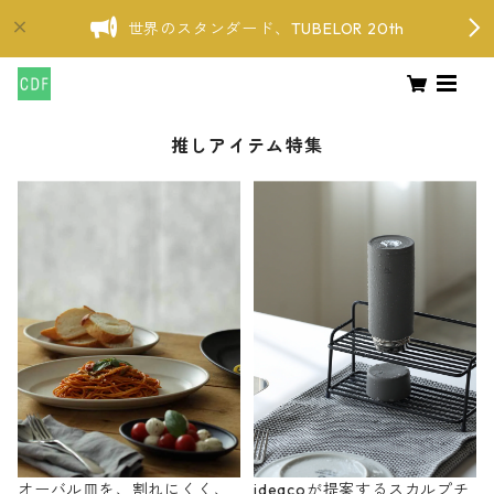
世界のスタンダード、TUBELOR 20th
推しアイテム特集
オーバル皿を、割れにくく、
ideacoが提案するスカルプチ