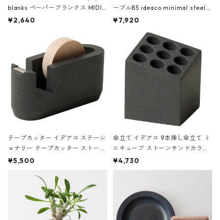
blanks ペーパーブランクス MIDI
ーブルB5 ideaco minimal steel f
ハードカバー 罫線 ヴァン・ゴッホ
urniture WALL Table B5 ネイビー
¥2,640
¥7,920
の静物画
テープカッター イデアコ ステーシ
傘立て イデアコ 9本挿し傘立て ミ
ョナリー テープカッター ストーン
ニキューブ ストーンサンドカラー
サンドカラー 石調 ideaco Station
石調 ideaco Umbrella Stand CUB
¥5,500
¥4,730
ery tape cutter ストーンサンド
E ストーンサンドブラック
ブラック