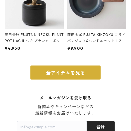
藤田金属 FUJITA KINZOKU PLANT
藤田金属 FUJITA KINZOKU フライ
POT HACHI ハチ プランターポッ
パンジュウ&ハンドルセット L 24c
ト 3号 ブラック
m ガス火・IH対応 鉄フライパン
¥4,950
¥9,900
ウォルナット
全アイテムを見る
メールマガジンを受け取る
新商品やキャンペーンなどの

最新情報をお届けいたします。
登録