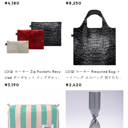
ミエ-B ショルダーバッグ グロスピ
ボストンバッグ ショルダーバッグ
¥4,180
¥8,250
ンク
JEAN-MICHEL BASQUIAT/Crown
Black ジャン=ミッシェル・バスキ
ア/クラウン ブラック
LOQI ローキー Zip Pockets Recy
LOQI ローキー Recycled Bag ト
cled ポーチセット ジップポケット
ートバッグ エコバッグ 折りたたみ
ファスナーポーチ 撥水加工 トラベ
大きめ 撥水加工 収納ポーチ CRO
¥3,190
¥2,420
ルポーチ 化粧ポーチ 3点セット C
CODILE/Black クロコダイル/ブラ
ROCODILE/Black,Burgundy,Off
ック
White クロコダイル/ブラック、バ
ーガンディー、オフホワイト