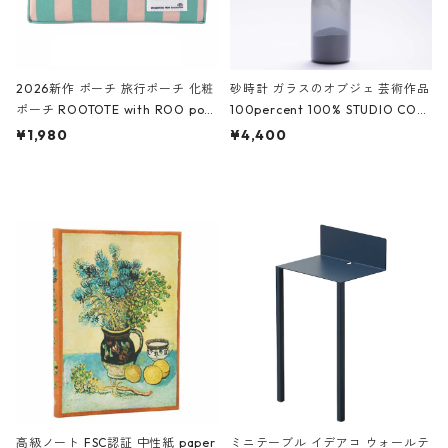
2026新作 ポーチ 旅行ポーチ 化粧
砂時計 ガラスのオブジェ 芸術作品
ポーチ ROOTOTE with ROO pou
100percent 100% STUDIO COH
ch 3532 ルートート WR.ポーチ.ラ
AKU Timeless 100パーセント ス
¥1,980
¥4,400
ミネート-W ピンク・ミント
タジオコハク タイムレス Gray グ
レー
高級ノート FSC認証 中性紙 paper
ミニテーブル イデアコ ウォールテ