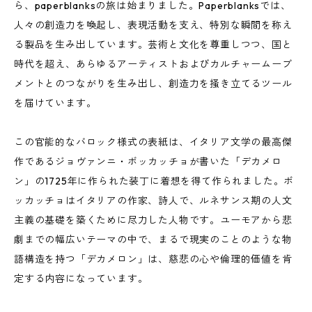
ら、paperblanksの旅は始まりました。Paperblanksでは、
人々の創造力を喚起し、表現活動を支え、特別な瞬間を称え
る製品を生み出しています。芸術と文化を尊重しつつ、国と
時代を超え、あらゆるアーティストおよびカルチャームーブ
メントとのつながりを生み出し、創造力を掻き立てるツール
を届けています。
この官能的なバロック様式の表紙は、イタリア文学の最高傑
作であるジョヴァンニ・ボッカッチョが書いた「デカメロ
ン」の1725年に作られた装丁に着想を得て作られました。ボ
ッカッチョはイタリアの作家、詩人で、ルネサンス期の人文
主義の基礎を築くために尽力した人物です。ユーモアから悲
劇までの幅広いテーマの中で、まるで現実のことのような物
語構造を持つ「デカメロン」は、慈悲の心や倫理的価値を肯
定する内容になっています。