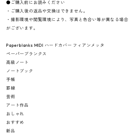
●ご購入前にお読みください
・ご購入後の返品や交換はできません。
・撮影環境や閲覧環境により、写真と色合い等が異なる場合
がございます。
Paperblanks MIDI ハードカバー フィアンメッタ
ペーパーブランクス
高級ノート
ノートブック
手帳
罫線
芸術
アート作品
おしゃれ
おすすめ
新品