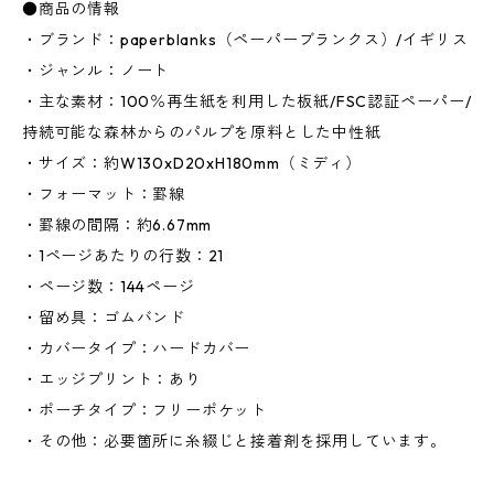
●商品の情報
・ブランド：paperblanks（ペーパーブランクス）/イギリス
・ジャンル：ノート
・主な素材：100％再生紙を利用した板紙/FSC認証ペーパー/
持続可能な森林からのパルプを原料とした中性紙
・サイズ：約W130xD20xH180mm（ミディ）
・フォーマット：罫線
・罫線の間隔：約6.67mm
・1ページあたりの行数：21
・ページ数：144ページ
・留め具：ゴムバンド
・カバータイプ：ハードカバー
・エッジプリント：あり
・ポーチタイプ：フリーポケット
・その他：必要箇所に糸綴じと接着剤を採用しています。