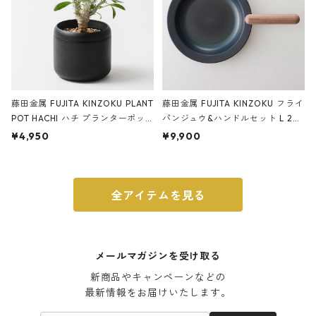
藤田金属 FUJITA KINZOKU PLANT
藤田金属 FUJITA KINZOKU フライ
POT HACHI ハチ プランターポッ
パンジュウ&ハンドルセット L 24c
ト 3号 ブラック
m ガス火・IH対応 鉄フライパン
¥4,950
¥9,900
ウォルナット
全アイテムを見る
メールマガジンを受け取る
新商品やキャンペーンなどの

最新情報をお届けいたします。