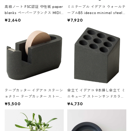
高級ノート FSC認証 中性紙 paper
ミニテーブル イデアコ ウォールテ
blanks ペーパーブランクス MIDI
ーブルB5 ideaco minimal steel f
ハードカバー 罫線 ヴァン・ゴッホ
urniture WALL Table B5 ネイビー
¥2,640
¥7,920
の静物画
テープカッター イデアコ ステーシ
傘立て イデアコ 9本挿し傘立て ミ
ョナリー テープカッター ストーン
ニキューブ ストーンサンドカラー
サンドカラー 石調 ideaco Station
石調 ideaco Umbrella Stand CUB
¥5,500
¥4,730
ery tape cutter ストーンサンド
E ストーンサンドブラック
ブラック