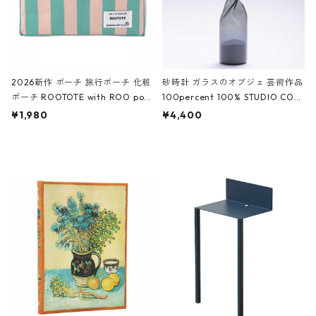
2026新作 ポーチ 旅行ポーチ 化粧
砂時計 ガラスのオブジェ 芸術作品
ポーチ ROOTOTE with ROO pou
100percent 100% STUDIO COH
ch 3532 ルートート WR.ポーチ.ラ
AKU Timeless 100パーセント ス
¥1,980
¥4,400
ミネート-W ピンク・ミント
タジオコハク タイムレス Gray グ
レー