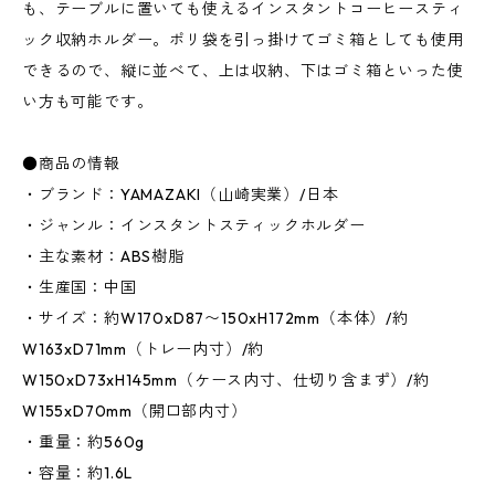
も、テーブルに置いても使えるインスタントコーヒースティ
ック収納ホルダー。ポリ袋を引っ掛けてゴミ箱としても使用
できるので、縦に並べて、上は収納、下はゴミ箱といった使
い方も可能です。
●商品の情報
・ブランド：YAMAZAKI（山崎実業）/日本
・ジャンル：インスタントスティックホルダー
・主な素材：ABS樹脂
・生産国：中国
・サイズ：約W170xD87〜150xH172mm（本体）/約
W163xD71mm（トレー内寸）/約
W150xD73xH145mm（ケース内寸、仕切り含まず）/約
W155xD70mm（開口部内寸）
・重量：約560g
・容量：約1.6L