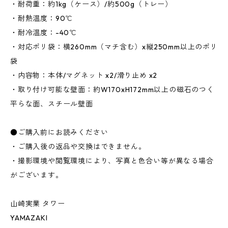
・耐荷重：約1kg（ケース）/約500g（トレー）
・耐熱温度：90℃
・耐冷温度：-40℃
・対応ポリ袋：横260mm（マチ含む）x縦250mm以上のポリ
袋
・内容物：本体/マグネット x2/滑り止め x2
・取り付け可能な壁面：約W170xH172mm以上の磁石のつく
平らな面、スチール壁面
●ご購入前にお読みください
・ご購入後の返品や交換はできません。
・撮影環境や閲覧環境により、写真と色合い等が異なる場合
がございます。
山崎実業 タワー
YAMAZAKI