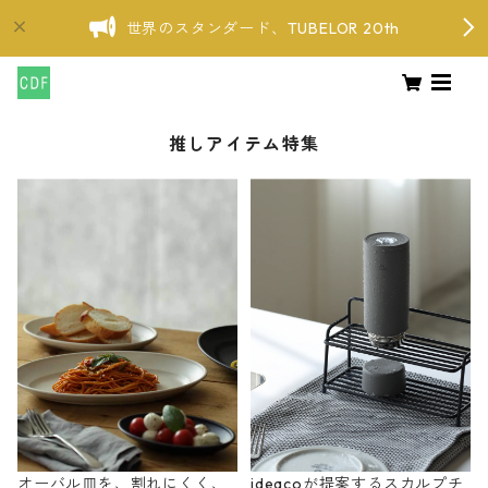
世界のスタンダード、TUBELOR 20th
推しアイテム特集
オーバル皿を、割れにくく、
ideacoが提案するスカルプチ