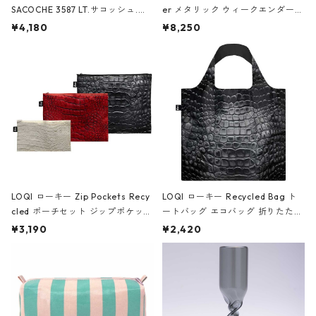
SACOCHE 3587 LT.サコッシュ.ル
er メタリック ウィークエンダー
ミエ-B ショルダーバッグ グロスピ
ボストンバッグ ショルダーバッグ
¥4,180
¥8,250
ンク
JEAN-MICHEL BASQUIAT/Crown
Black ジャン=ミッシェル・バスキ
ア/クラウン ブラック
LOQI ローキー Zip Pockets Recy
LOQI ローキー Recycled Bag ト
cled ポーチセット ジップポケット
ートバッグ エコバッグ 折りたたみ
ファスナーポーチ 撥水加工 トラベ
大きめ 撥水加工 収納ポーチ CRO
¥3,190
¥2,420
ルポーチ 化粧ポーチ 3点セット C
CODILE/Black クロコダイル/ブラ
ROCODILE/Black,Burgundy,Off
ック
White クロコダイル/ブラック、バ
ーガンディー、オフホワイト